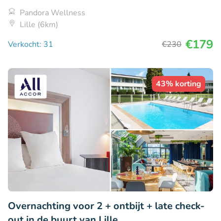
Pandora Wellness
Lille (6km)
€179
Verkocht: 31
€230
43% korting
Overnachting voor 2 + ontbijt + late check-
out in de buurt van Lille