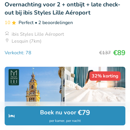
Overnachting voor 2 + ontbijt + late check-
out bij ibis Styles Lille Aéroport
10
Perfect
• 2 beoordelingen
ibis Styles Lille Aéroport
Lesquin (7km)
€89
Verkocht: 78
€137
32% korting
€79
Boek nu voor
per kamer, per nacht
Ontdek
Zoeken
Boekingen
Menu