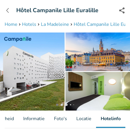
+31208087423
Hôtel Campanile Lille Euralille
Bereikbaar tot 23:00 uur
Home
Hotels
La Madeleine
Hôtel Campanile Lille Eural
aarheid
Informatie
Foto's
Locatie
Hotelinfo