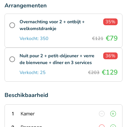
Arrangementen
Overnachting voor 2 + ontbijt +
35%
welkomstdrankje
€79
Verkocht: 350
€121
Nuit pour 2 + petit-déjeuner + verre
36%
de bienvenue + dîner en 3 services
€129
Verkocht: 25
€203
Beschikbaarheid
1
Kamer