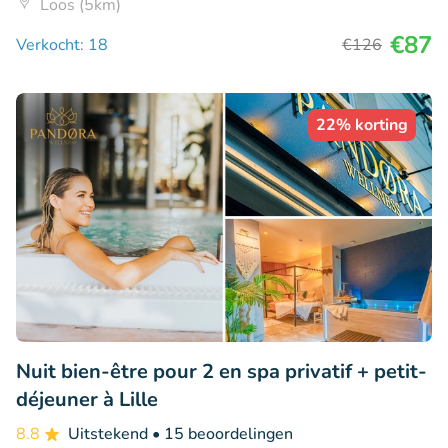
Loos (5km)
€87
Verkocht: 18
€126
22% korting
Nuit bien-être pour 2 en spa privatif + petit-
déjeuner à Lille
8.8
Uitstekend
• 15 beoordelingen