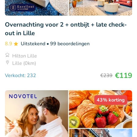
Overnachting voor 2 + ontbijt + late check-
out in Lille
8.9
Uitstekend
• 99 beoordelingen
Hilton Lille
Lille (0km)
€119
Verkocht: 232
€239
43% korting