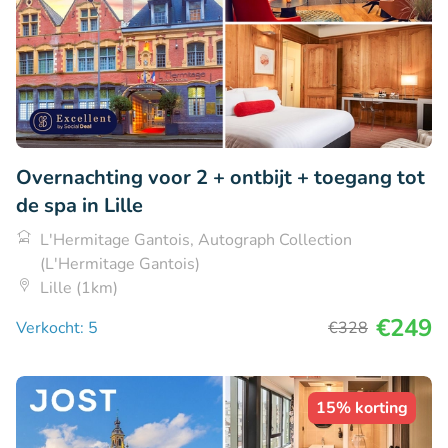
Overnachting voor 2 + ontbijt + toegang tot
de spa in Lille
L'Hermitage Gantois, Autograph Collection
(L'Hermitage Gantois)
Lille (1km)
€249
Verkocht: 5
€328
15% korting