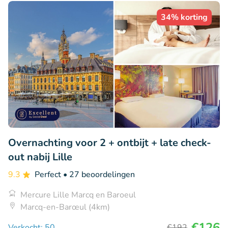
34% korting
Overnachting voor 2 + ontbijt + late check-
out nabij Lille
9.3
Perfect
• 27 beoordelingen
Mercure Lille Marcq en Baroeul
Marcq-en-Barœul (4km)
€126
Verkocht: 50
€192