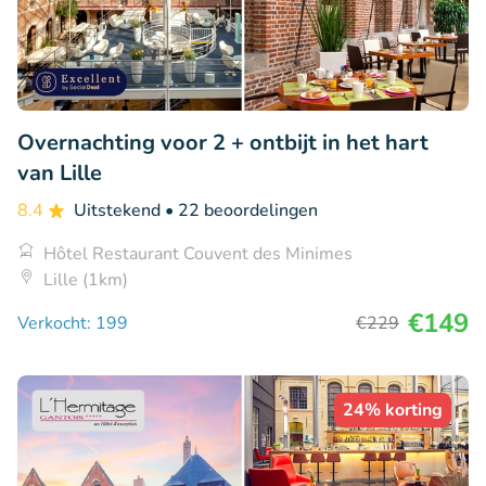
Overnachting voor 2 + ontbijt in het hart
van Lille
8.4
Uitstekend
• 22 beoordelingen
Hôtel Restaurant Couvent des Minimes
Lille (1km)
€149
Verkocht: 199
€229
24% korting