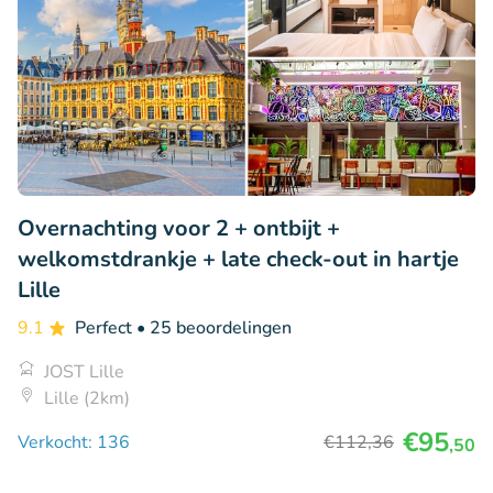
Overnachting voor 2 + ontbijt +
welkomstdrankje + late check-out in hartje
Lille
9.1
Perfect
• 25 beoordelingen
JOST Lille
Lille (2km)
€95
Verkocht: 136
€112
,36
,50