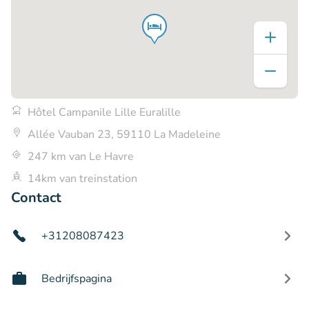
Hôtel Campanile Lille Euralille
Allée Vauban 23, 59110 La Madeleine
247 km van Le Havre
14km van treinstation
Contact
+31208087423
Bedrijfspagina