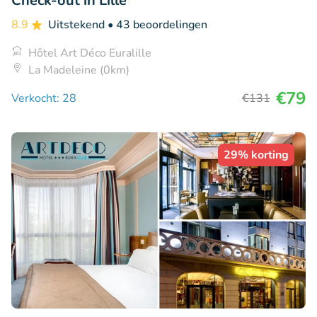
Check-out in Lille
8.9
Uitstekend
• 43 beoordelingen
Hôtel Art Déco Euralille
La Madeleine (0km)
€79
Verkocht: 28
€131
29% korting