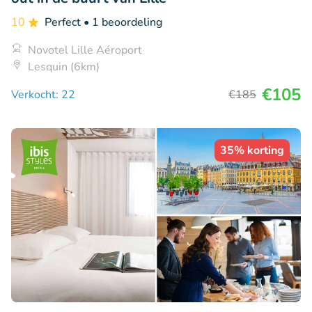
10
Perfect
• 1 beoordeling
Novotel Lille Aéroport
Lesquin (6km)
€105
Verkocht: 22
€185
35% korting