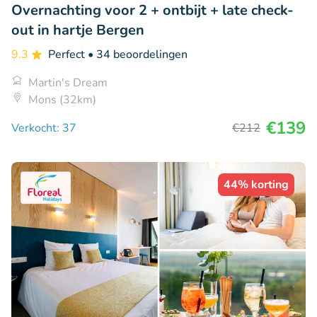
Overnachting voor 2 + ontbijt + late check-
out in hartje Bergen
9.3
Perfect
• 34 beoordelingen
Martin's Dream
Mons (32km)
€139
Verkocht: 37
€212
44% korting