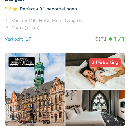
9.6
Perfect
• 91 beoordelingen
Van der Valk Hotel Mons Congrès
Mons (31km)
€171
Verkocht: 17
€171
34% korting