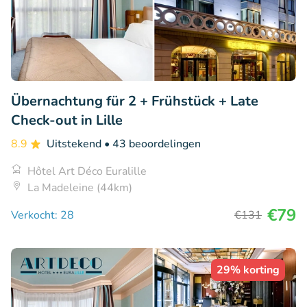
Übernachtung für 2 + Frühstück + Late
Check-out in Lille
8.9
Uitstekend
• 43 beoordelingen
Hôtel Art Déco Euralille
La Madeleine (44km)
€79
Verkocht: 28
€131
29% korting