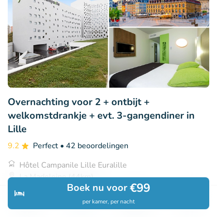
Overnachting voor 2 + ontbijt +
welkomstdrankje + evt. 3-gangendiner in
Lille
9.2
Perfect
• 42 beoordelingen
Hôtel Campanile Lille Euralille
La Madeleine (44km)
€99
Boek nu voor
€79
Verkocht: 372
€121
per kamer, per nacht
Ontdek
Zoeken
Boekingen
Menu