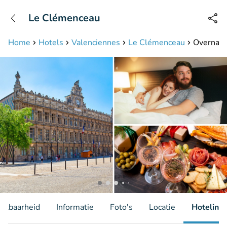
+31208087423
Le Clémenceau
Bereikbaar tot 23:00 uur
Home
Hotels
Valenciennes
Le Clémenceau
Overnacht
hikbaarheid
Informatie
Foto's
Locatie
Hotelinfo