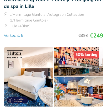
de spa in Lille
L'Hermitage Gantois, Autograph Collection
(L'Hermitage Gantois)
Lille (43km)
€249
Verkocht: 5
€328
50% korting