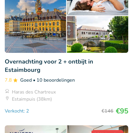
Overnachting voor 2 + ontbijt in
Estaimbourg
7.8
Goed
• 10 beoordelingen
Haras des Chartreux
Estaimpuis (38km)
€95
Verkocht: 2
€146