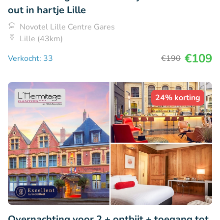
out in hartje Lille
Novotel Lille Centre Gares
Lille (43km)
€109
Verkocht: 33
€190
24% korting
Overnachting voor 2 + ontbijt + toegang tot