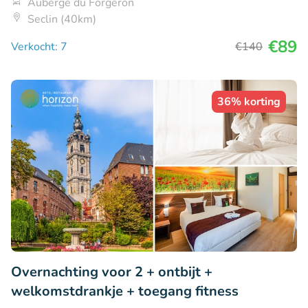
Auberge du Forgeron
Seclin (40km)
€89
Verkocht: 7
€140
36% korting
Overnachting voor 2 + ontbijt +
welkomstdrankje + toegang fitness