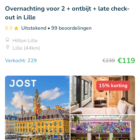
Overnachting voor 2 + ontbijt + late check-
out in Lille
8.9
Uitstekend
• 99 beoordelingen
Hilton Lille
Lille (44km)
€119
Verkocht: 229
€239
15% korting