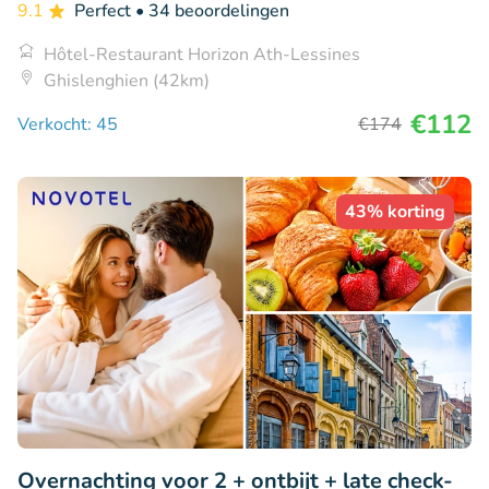
9.1
Perfect
• 34 beoordelingen
Hôtel-Restaurant Horizon Ath-Lessines
Ghislenghien (42km)
€112
Verkocht: 45
€174
43% korting
Overnachting voor 2 + ontbijt + late check-