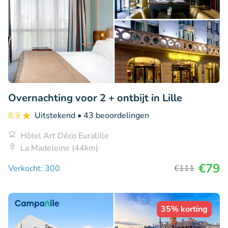
Overnachting voor 2 + ontbijt in Lille
8.9
Uitstekend
• 43 beoordelingen
Hôtel Art Déco Euralille
La Madeleine (44km)
€79
Verkocht: 300
€111
35% korting