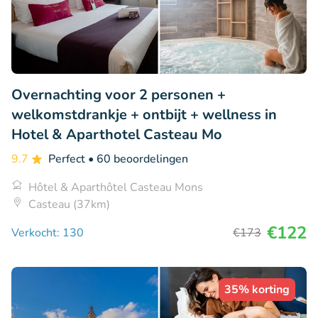
Overnachting voor 2 personen +
welkomstdrankje + ontbijt + wellness in
Hotel & Aparthotel Casteau Mo
9.7
Perfect
• 60 beoordelingen
Hôtel & Aparthôtel Casteau Mons
Casteau (37km)
€122
Verkocht: 130
€173
35% korting