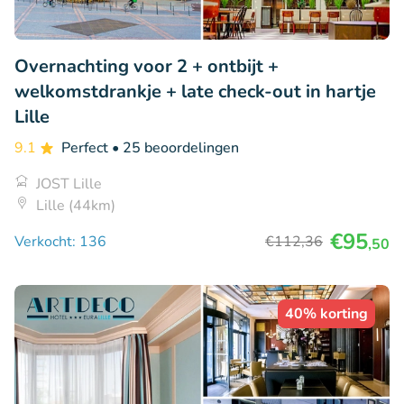
Overnachting voor 2 + ontbijt +
welkomstdrankje + late check-out in hartje
Lille
9.1
Perfect
• 25 beoordelingen
JOST Lille
Lille (44km)
€95
Verkocht: 136
€112
,36
,50
40% korting