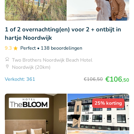
1 of 2 overnachting(en) voor 2 + ontbijt in
hartje Noordwijk
9.3
Perfect
• 138 beoordelingen
Two Brothers Noordwijk Beach Hotel
Noordwijk (20km)
€106
Verkocht: 361
€106
,50
,50
25% korting