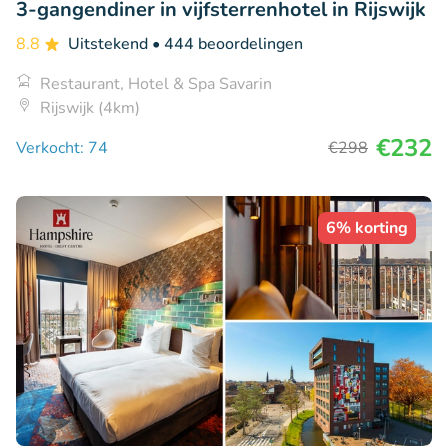
3-gangendiner in vijfsterrenhotel in Rijswijk
8.8
Uitstekend
• 444 beoordelingen
Restaurant, Hotel & Spa Savarin
Rijswijk (4km)
€232
Verkocht: 74
€298
6% korting