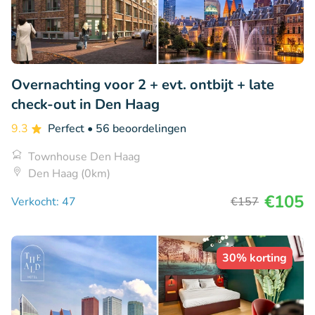
Overnachting voor 2 + evt. ontbijt + late
check-out in Den Haag
9.3
Perfect
• 56 beoordelingen
Townhouse Den Haag
Den Haag (0km)
€105
Verkocht: 47
€157
30% korting