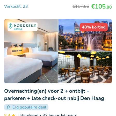
€105
Verkocht: 23
€117
,55
,80
48% korting
Overnachting(en) voor 2 + ontbijt +
parkeren + late check-out nabij Den Haag
Erg populaire deal
8.4
Uitstekend
• 32 beoordelingen