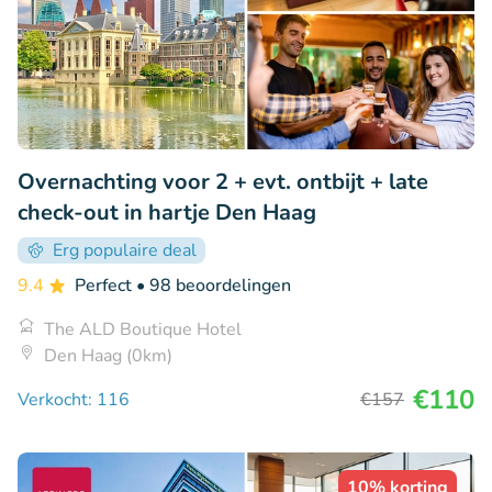
Overnachting voor 2 + evt. ontbijt + late
check-out in hartje Den Haag
Erg populaire deal
9.4
Perfect
• 98 beoordelingen
The ALD Boutique Hotel
Den Haag (0km)
€110
Verkocht: 116
€157
10% korting