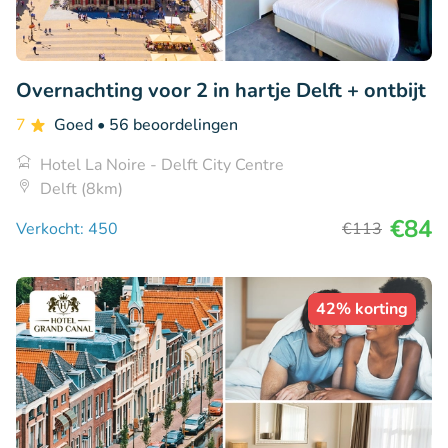
Overnachting voor 2 in hartje Delft + ontbijt
7
Goed
• 56 beoordelingen
Hotel La Noire - Delft City Centre
Delft (8km)
€84
Verkocht: 450
€113
42% korting