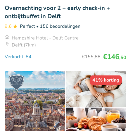
Overnachting voor 2 + early check-in +
ontbijtbuffet in Delft
9.6
Perfect
• 156 beoordelingen
Hampshire Hotel - Delft Centre
Delft (7km)
€146
Verkocht: 84
€155
,88
,50
41% korting