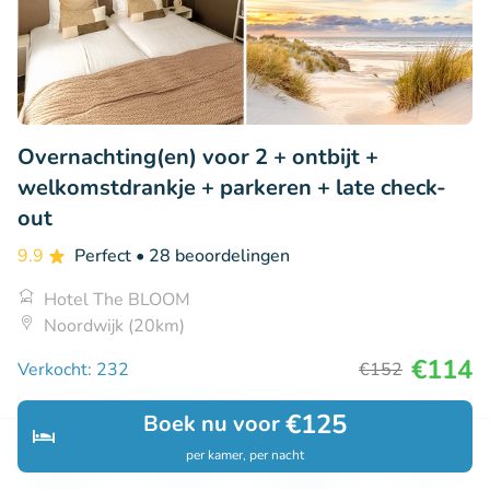
Overnachting(en) voor 2 + ontbijt +
welkomstdrankje + parkeren + late check-
out
9.9
Perfect
• 28 beoordelingen
Hotel The BLOOM
Noordwijk (20km)
€114
Verkocht: 232
€152
€125
Boek nu voor
per kamer, per nacht
Ontdek
Zoeken
Boekingen
Menu