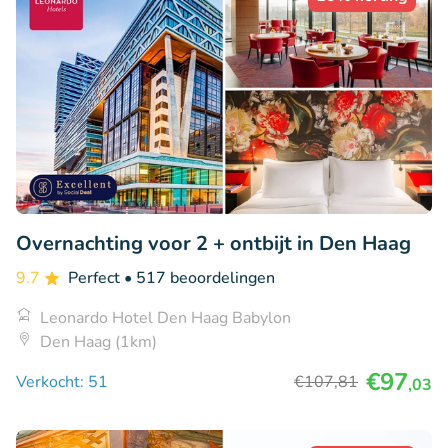
Overnachting voor 2 + ontbijt in Den Haag
9.7
Perfect
• 517 beoordelingen
Leonardo Hotel Den Haag Babylon
Den Haag (1km)
€97
Verkocht: 51
€107
,81
,03