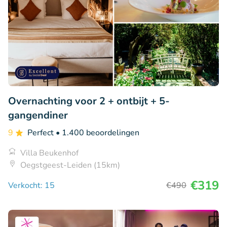
Overnachting voor 2 + ontbijt + 5-
gangendiner
9
Perfect
• 1.400 beoordelingen
Villa Beukenhof
Oegstgeest-Leiden (15km)
€319
Verkocht: 15
€490