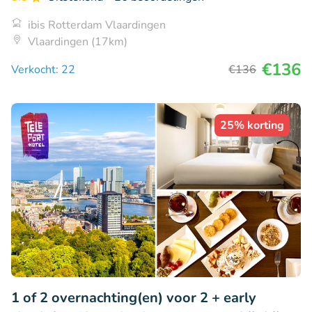
ibis Rotterdam Vlaardingen
Vlaardingen (17km)
€136
Verkocht: 22
€136
25% korting
1 of 2 overnachting(en) voor 2 + early