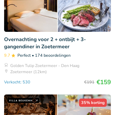
Overnachting voor 2 + ontbijt + 3-
gangendiner in Zoetermeer
9.7
Perfect
• 174 beoordelingen
Golden Tulip Zoetermeer - Den Haag
Zoetermeer (12km)
€159
Verkocht: 530
€191
35% korting