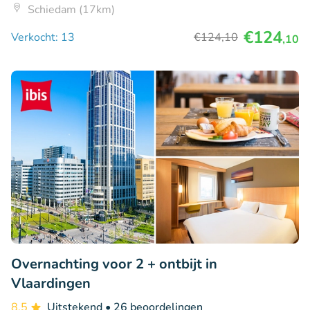
Schiedam (17km)
€124
Verkocht: 13
€124
,10
,10
Overnachting voor 2 + ontbijt in
Vlaardingen
8.5
Uitstekend
• 26 beoordelingen