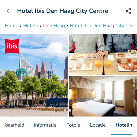
+31208087423
Hotel Ibis Den Haag City Centre
Bereikbaar tot 23:00 uur
Home
Hotels
Den Haag
Hotel Ibis Den Haag City Cent
hikbaarheid
Informatie
Foto's
Locatie
Hotelinfo