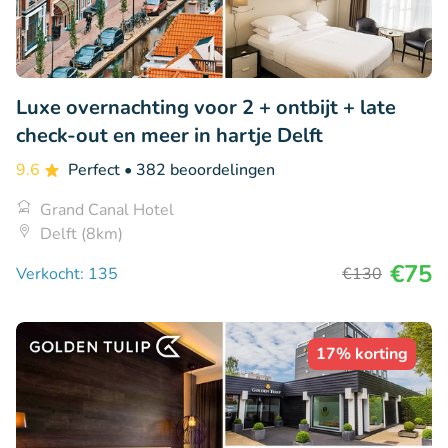
Luxe overnachting voor 2 + ontbijt + late
check-out en meer in hartje Delft
9.6
Perfect
• 382 beoordelingen
Grand Canal Hotel
Delft (8km)
€75
Verkocht: 135
€130
17% korting