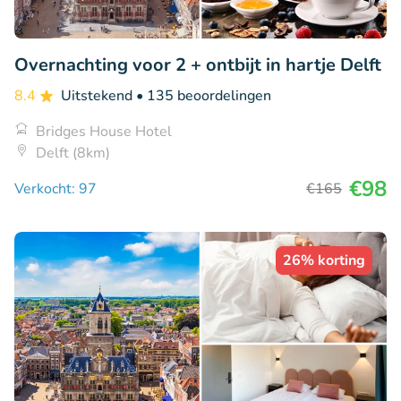
Overnachting voor 2 + ontbijt in hartje Delft
8.4
Uitstekend
• 135 beoordelingen
Bridges House Hotel
Delft (8km)
€98
Verkocht: 97
€165
26% korting