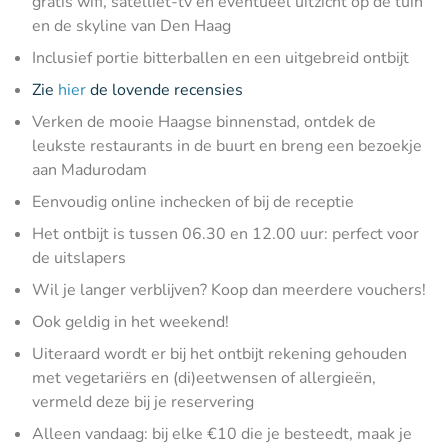
gratis wifi, satelliet-tv en eventueel uitzicht op de tuin
en de skyline van Den Haag
Inclusief portie bitterballen en een uitgebreid ontbijt
Zie
hier
de lovende recensies
Verken de mooie Haagse binnenstad, ontdek de
leukste restaurants in de buurt en breng een bezoekje
aan Madurodam
Eenvoudig online inchecken of bij de receptie
Het ontbijt is tussen 06.30 en 12.00 uur: perfect voor
de uitslapers
Wil je langer verblijven? Koop dan meerdere vouchers!
Ook geldig in het weekend!
Uiteraard wordt er bij het ontbijt rekening gehouden
met vegetariërs en (di)eetwensen of allergieën,
vermeld deze bij je reservering
Alleen vandaag: bij elke €10 die je besteedt, maak je