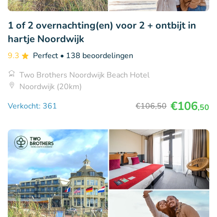
1 of 2 overnachting(en) voor 2 + ontbijt in
hartje Noordwijk
9.3
Perfect
• 138 beoordelingen
Two Brothers Noordwijk Beach Hotel
Noordwijk (20km)
€106
Verkocht: 361
€106
,50
,50