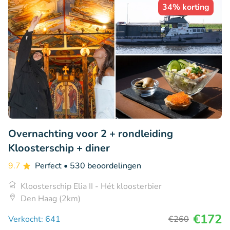
34% korting
Overnachting voor 2 + rondleiding
Kloosterschip + diner
9.7
Perfect
• 530 beoordelingen
Kloosterschip Elia II - Hét kloosterbier
Den Haag (2km)
€172
Verkocht: 641
€260