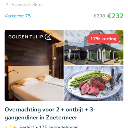
Rijswijk (13km)
€232
Verkocht: 75
€298
17% korting
Overnachting voor 2 + ontbijt + 3-
gangendiner in Zoetermeer
9.7
Perfect
• 175 beoordelingen