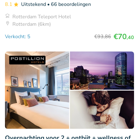
8.1
Uitstekend
• 66 beoordelingen
Rotterdam Teleport Hotel
Rotterdam (6km)
€70
Verkocht: 5
€93
,86
,40
Overnachting voor 2 + ontbijt + wellness of