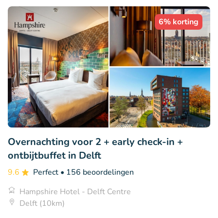
6% korting
Overnachting voor 2 + early check-in +
ontbijtbuffet in Delft
9.6
Perfect
• 156 beoordelingen
Hampshire Hotel - Delft Centre
Delft (10km)