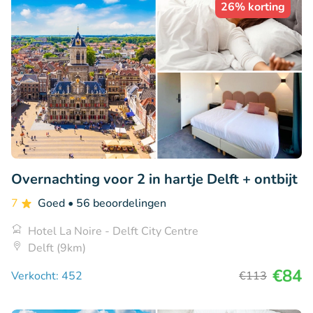
26% korting
Overnachting voor 2 in hartje Delft + ontbijt
7
Goed
• 56 beoordelingen
Hotel La Noire - Delft City Centre
Delft (9km)
€84
Verkocht: 452
€113