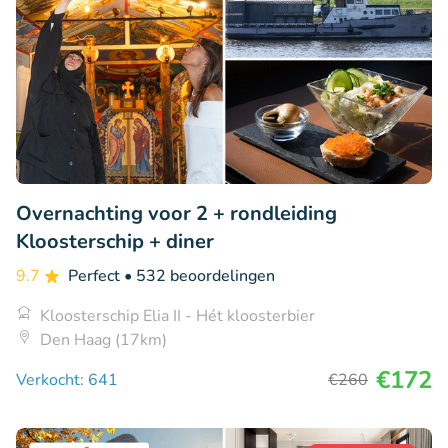
Overnachting voor 2 + rondleiding
Kloosterschip + diner
9.7
Perfect
• 532 beoordelingen
Kloosterschip Elia II - Hét kloosterbier
Den Haag (17km)
€172
Verkocht: 641
€260