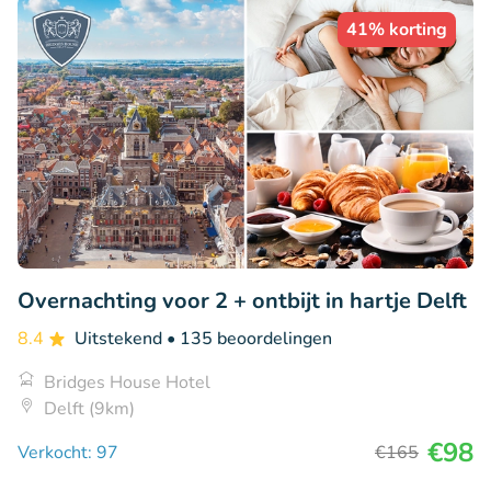
41% korting
Overnachting voor 2 + ontbijt in hartje Delft
8.4
Uitstekend
• 135 beoordelingen
Bridges House Hotel
Delft (9km)
€98
Verkocht: 97
€165