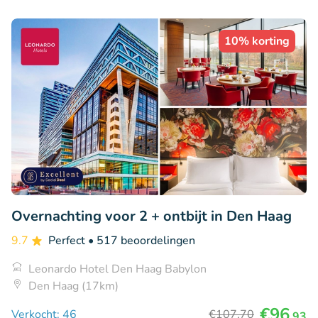
10% korting
Overnachting voor 2 + ontbijt in Den Haag
9.7
Perfect
• 517 beoordelingen
Leonardo Hotel Den Haag Babylon
Den Haag (17km)
€96
Verkocht: 46
€107
,70
,93