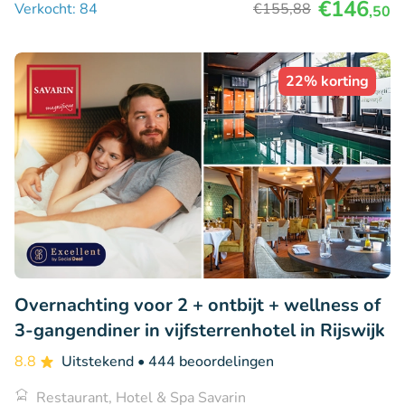
€146
Verkocht: 84
€155
,88
,50
22% korting
Overnachting voor 2 + ontbijt + wellness of
3-gangendiner in vijfsterrenhotel in Rijswijk
8.8
Uitstekend
• 444 beoordelingen
Restaurant, Hotel & Spa Savarin