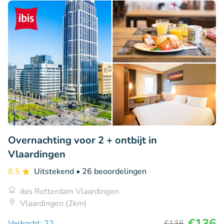
Overnachting voor 2 + ontbijt in
Vlaardingen
8.5
Uitstekend
• 26 beoordelingen
ibis Rotterdam Vlaardingen
Vlaardingen (2km)
€136
Verkocht: 22
€136