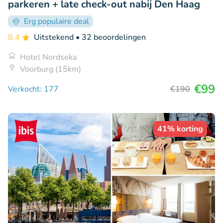
parkeren + late check-out nabij Den Haag
Erg populaire deal
8.4
Uitstekend
• 32 beoordelingen
Hotel Nordseka
Voorburg (15km)
€99
Verkocht: 177
€190
41% korting