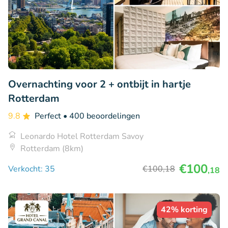
Overnachting voor 2 + ontbijt in hartje
Rotterdam
9.8
Perfect
• 400 beoordelingen
Leonardo Hotel Rotterdam Savoy
Rotterdam (8km)
€100
Verkocht: 35
€100
,18
,18
42% korting