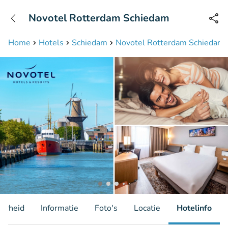
+31208087423
Novotel Rotterdam Schiedam
Bereikbaar tot 23:00 uur
Home
Hotels
Schiedam
Novotel Rotterdam Schiedam
aarheid
Informatie
Foto's
Locatie
Hotelinfo