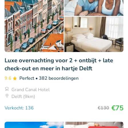
Luxe overnachting voor 2 + ontbijt + late
check-out en meer in hartje Delft
9.6
Perfect
• 382 beoordelingen
Grand Canal Hotel
Delft (9km)
€75
Verkocht: 136
€130