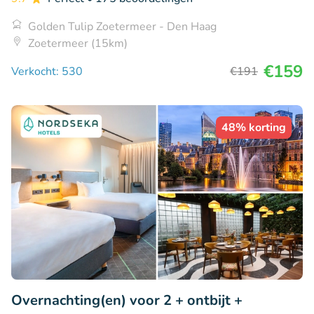
Golden Tulip Zoetermeer - Den Haag
Zoetermeer (15km)
€159
Verkocht: 530
€191
48% korting
Overnachting(en) voor 2 + ontbijt +