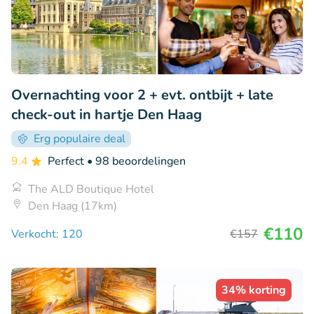
Overnachting voor 2 + evt. ontbijt + late
check-out in hartje Den Haag
Erg populaire deal
9.4
Perfect
• 98 beoordelingen
The ALD Boutique Hotel
Den Haag (17km)
€110
Verkocht: 120
€157
34% korting