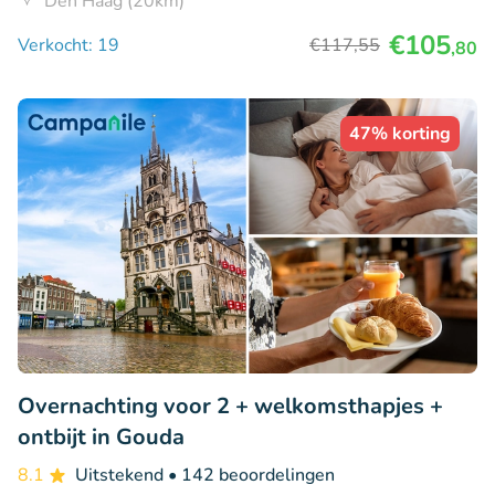
Den Haag (20km)
€105
Verkocht: 19
€117
,55
,80
47% korting
Overnachting voor 2 + welkomsthapjes +
ontbijt in Gouda
8.1
Uitstekend
• 142 beoordelingen