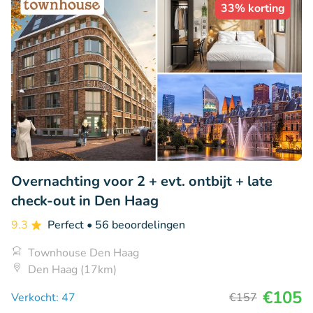
33% korting
Overnachting voor 2 + evt. ontbijt + late
check-out in Den Haag
9.3
Perfect
• 56 beoordelingen
Townhouse Den Haag
Den Haag (17km)
€105
Verkocht: 47
€157