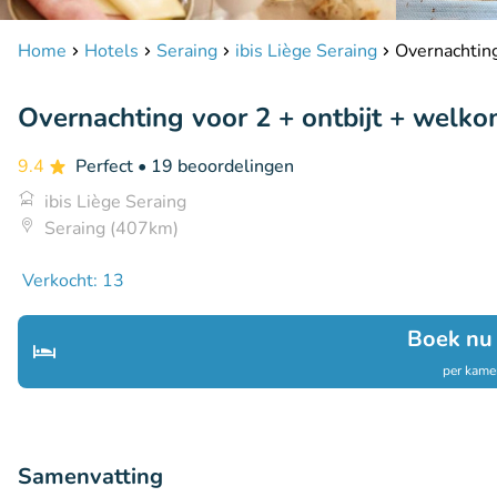
Home
Hotels
Seraing
ibis Liège Seraing
Overnachting
Overnachting voor 2 + ontbijt + welkom
9.4
Perfect
• 19 beoordelingen
ibis Liège Seraing
Seraing (407km)
Verkocht: 13
Boek nu
per kamer
Samenvatting