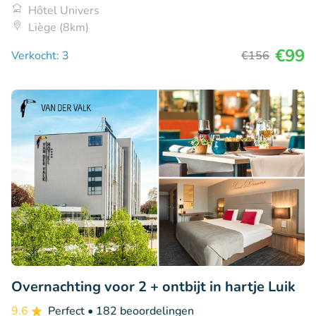
Hôtel Univers
Liège (8km)
€99
Verkocht: 3
€156
Overnachting voor 2 + ontbijt in hartje Luik
9.6
Perfect
• 182 beoordelingen