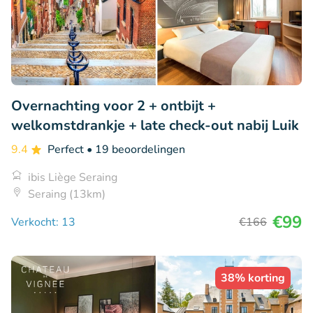
Overnachting voor 2 + ontbijt +
welkomstdrankje + late check-out nabij Luik
9.4
Perfect
• 19 beoordelingen
ibis Liège Seraing
Seraing (13km)
€99
Verkocht: 13
€166
38% korting