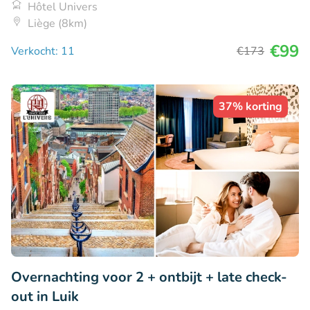
Hôtel Univers
Liège (8km)
€99
Verkocht: 11
€173
37% korting
Overnachting voor 2 + ontbijt + late check-
out in Luik