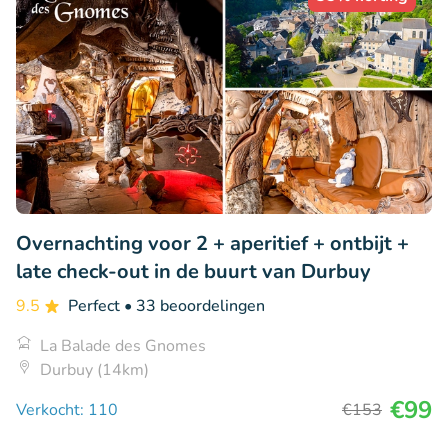
Overnachting voor 2 + aperitief + ontbijt +
late check-out in de buurt van Durbuy
9.5
Perfect
• 33 beoordelingen
La Balade des Gnomes
Durbuy (14km)
€99
Verkocht: 110
€153