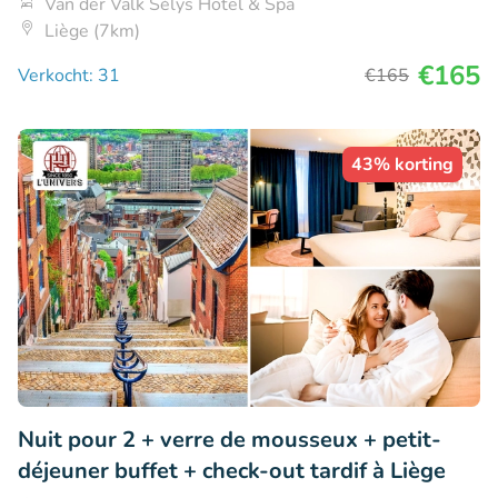
Van der Valk Sélys Hotel & Spa
Liège (7km)
€165
Verkocht: 31
€165
43% korting
Nuit pour 2 + verre de mousseux + petit-
déjeuner buffet + check-out tardif à Liège