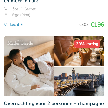
en meer in Luik
Hôtel O Secret
Liège (9km)
€196
Verkocht: 6
€303
39% korting
Overnachting voor 2 personen + champagne