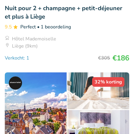
Nuit pour 2 + champagne + petit-déjeuner
et plus à Liège
9.5
Perfect
• 1 beoordeling
Hôtel Mademoiselle
Liège (9km)
€186
Verkocht: 1
€305
32% korting