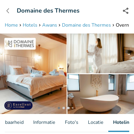
+31208087423
Domaine des Thermes
Bereikbaar tot 23:00 uur
Home
Hotels
Awans
Domaine des Thermes
Overnach
hikbaarheid
Informatie
Foto's
Locatie
Hotelinfo