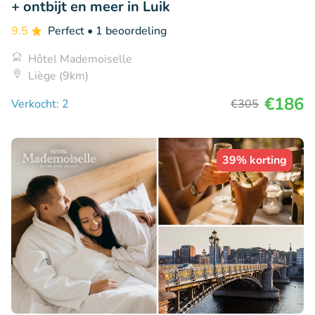
+ ontbijt en meer in Luik
9.5
Perfect
• 1 beoordeling
Hôtel Mademoiselle
Liège (9km)
€186
Verkocht: 2
€305
39% korting