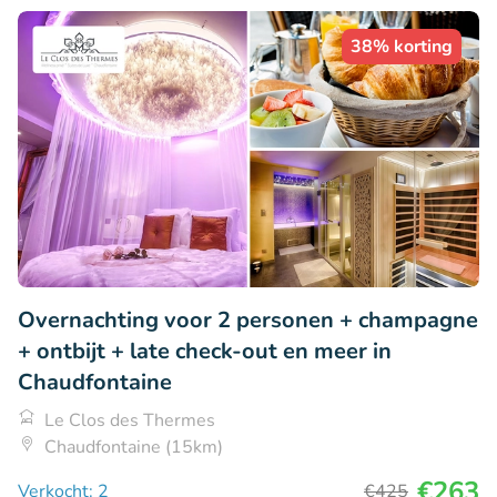
38% korting
Overnachting voor 2 personen + champagne
+ ontbijt + late check-out en meer in
Chaudfontaine
Le Clos des Thermes
Chaudfontaine (15km)
€263
Verkocht: 2
€425