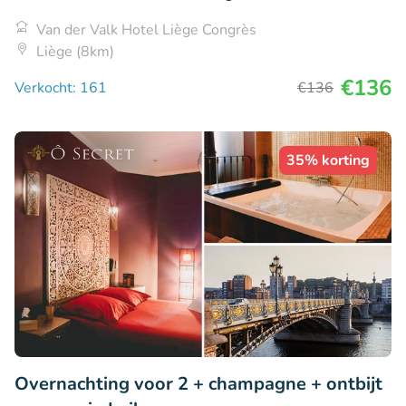
Van der Valk Hotel Liège Congrès
Liège (8km)
€136
Verkocht: 161
€136
35% korting
Overnachting voor 2 + champagne + ontbijt