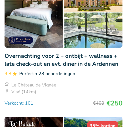
Overnachting voor 2 + ontbijt + wellness +
late check-out en evt. diner in de Ardennen
9.8
Perfect
• 28 beoordelingen
Le Château de Vignée
Visé (14km)
€250
Verkocht: 101
€400
35% korting