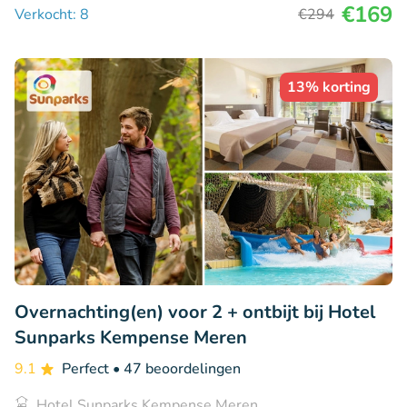
€169
Verkocht: 8
€294
13% korting
Overnachting(en) voor 2 + ontbijt bij Hotel
Sunparks Kempense Meren
9.1
Perfect
• 47 beoordelingen
Hotel Sunparks Kempense Meren