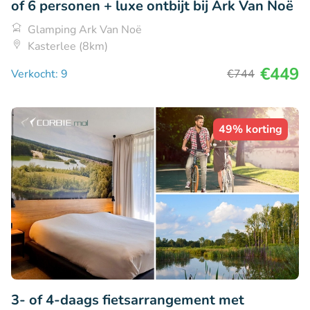
of 6 personen + luxe ontbijt bij Ark Van Noë
Glamping Ark Van Noë
Kasterlee (8km)
€449
Verkocht: 9
€744
49% korting
3- of 4-daags fietsarrangement met