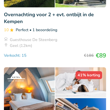
Overnachting voor 2 + evt. ontbijt in de
Kempen
10
Perfect
• 1 beoordeling
Guesthouse De Steenberg
Geel (12km)
€89
Verkocht: 15
€186
41% korting