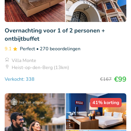
Overnachting voor 1 of 2 personen +
ontbijtbuffet
9.1
Perfect
• 270 beoordelingen
Villa Monte
Heist-op-den-Berg (13km)
€99
Verkocht: 338
€167
41% korting