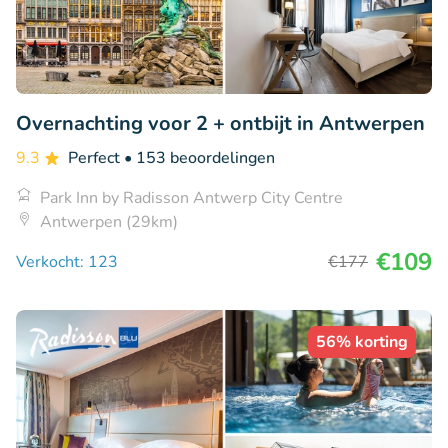
Overnachting voor 2 + ontbijt in Antwerpen
9.3
Perfect
• 153 beoordelingen
Park Inn by Radisson Antwerp City Centre
Antwerpen (29km)
€109
Verkocht: 123
€177
56% korting