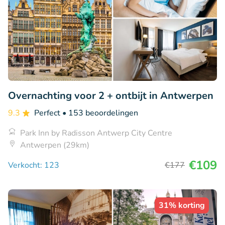
Overnachting voor 2 + ontbijt in Antwerpen
9.3
Perfect
• 153 beoordelingen
Park Inn by Radisson Antwerp City Centre
Antwerpen (29km)
€109
Verkocht: 123
€177
31% korting