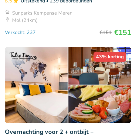
8.5
Uitstekend
• 239 beoordelingen
Sunparks Kempense Meren
Mol (24km)
€151
Verkocht: 237
€151
43% korting
Overnachting voor 2 + ontbijt +