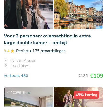
Voor 2 personen: overnachting in extra
large double kamer + ontbijt
9.4
Perfect
• 175 beoordelingen
Hof van Aragon
Lier (19km)
€109
Verkocht: 480
€186
49% korting