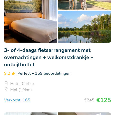
3- of 4-daags fietsarrangement met
overnachtingen + welkomstdrankje +
ontbijtbuffet
9.2
Perfect
• 159 beoordelingen
Hotel Corbie
Mol (19km)
€125
Verkocht: 165
€245