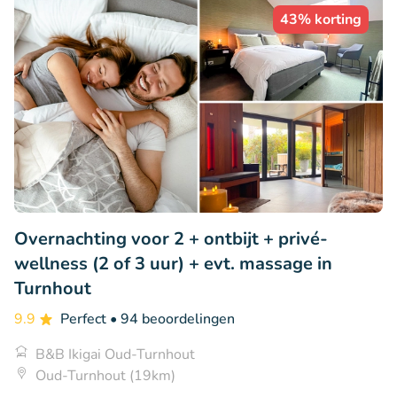
43% korting
Overnachting voor 2 + ontbijt + privé-
wellness (2 of 3 uur) + evt. massage in
Turnhout
9.9
Perfect
• 94 beoordelingen
B&B Ikigai Oud-Turnhout
Oud-Turnhout (19km)