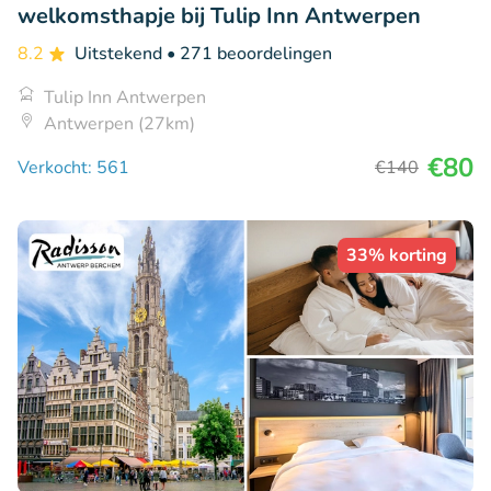
welkomsthapje bij Tulip Inn Antwerpen
8.2
Uitstekend
• 271 beoordelingen
Tulip Inn Antwerpen
Antwerpen (27km)
€80
Verkocht: 561
€140
33% korting