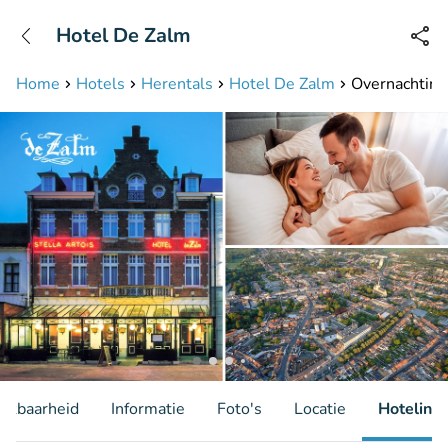
+31208087423
Hotel De Zalm
Bereikbaar tot 23:00 uur
Home
Hotels
Herentals
Hotel De Zalm
Overnachting 
hikbaarheid
Informatie
Foto's
Locatie
Hotelinfo