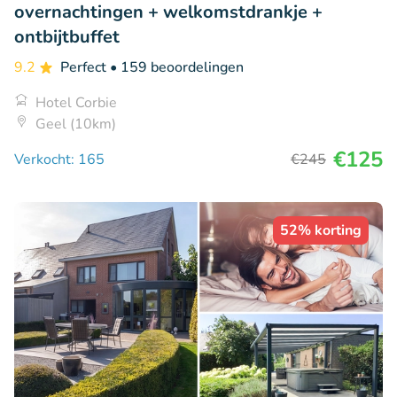
overnachtingen + welkomstdrankje +
ontbijtbuffet
9.2
Perfect
• 159 beoordelingen
Hotel Corbie
Geel (10km)
€125
Verkocht: 165
€245
52% korting