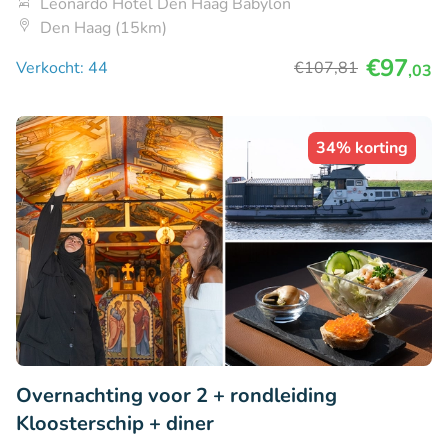
Leonardo Hotel Den Haag Babylon
Den Haag (15km)
€97
Verkocht: 44
€107
,81
,03
34% korting
Overnachting voor 2 + rondleiding
Kloosterschip + diner