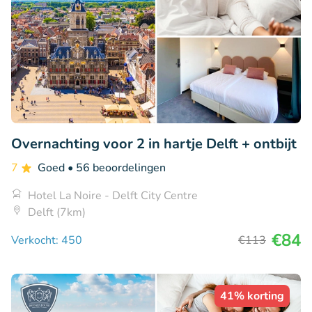
Overnachting voor 2 in hartje Delft + ontbijt
7
Goed
• 56 beoordelingen
Hotel La Noire - Delft City Centre
Delft (7km)
€84
Verkocht: 450
€113
41% korting