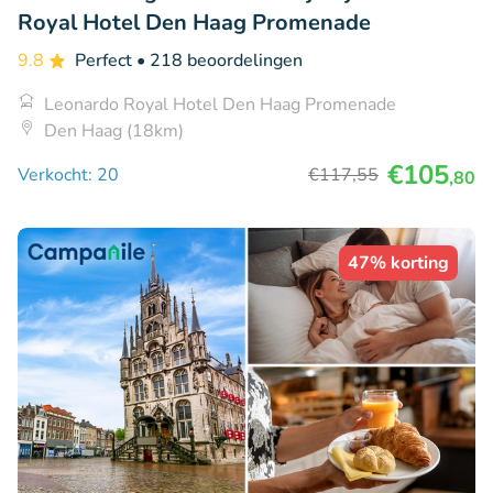
Royal Hotel Den Haag Promenade
9.8
Perfect
• 218 beoordelingen
Leonardo Royal Hotel Den Haag Promenade
Den Haag (18km)
€105
Verkocht: 20
€117
,55
,80
47% korting