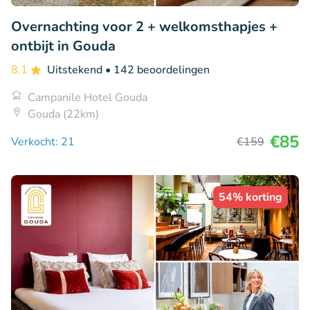
Overnachting voor 2 + welkomsthapjes +
ontbijt in Gouda
8.1
Uitstekend
• 142 beoordelingen
Campanile Hotel Gouda
Gouda (22km)
€85
Verkocht: 21
€159
54% korting