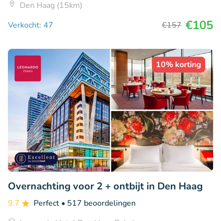
Den Haag (15km)
€105
Verkocht: 47
€157
10% korting
Overnachting voor 2 + ontbijt in Den Haag
9.7
Perfect
• 517 beoordelingen