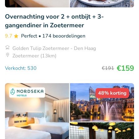
Overnachting voor 2 + ontbijt + 3-
gangendiner in Zoetermeer
9.7
Perfect
• 174 beoordelingen
Golden Tulip Zoetermeer - Den Haag
Zoetermeer (13km)
€159
Verkocht: 530
€191
48% korting