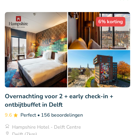
6% korting
Overnachting voor 2 + early check-in +
ontbijtbuffet in Delft
9.6
Perfect
• 156 beoordelingen
Hampshire Hotel - Delft Centre
Delft (7km)