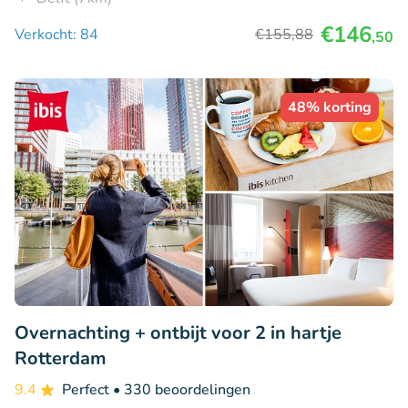
€146
Verkocht: 84
€155
,88
,50
48% korting
Overnachting + ontbijt voor 2 in hartje
Rotterdam
9.4
Perfect
• 330 beoordelingen