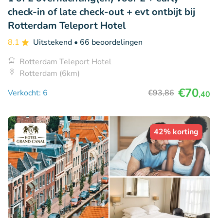
check-in of late check-out + evt ontbijt bij
Rotterdam Teleport Hotel
8.1
Uitstekend
• 66 beoordelingen
Rotterdam Teleport Hotel
Rotterdam (6km)
€70
Verkocht: 6
€93
,86
,40
42% korting