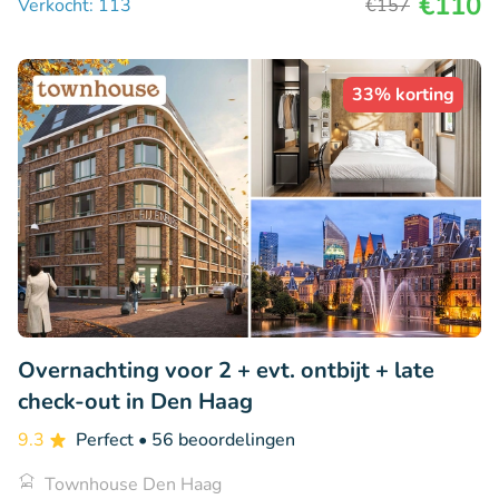
€110
Verkocht: 113
€157
33% korting
Overnachting voor 2 + evt. ontbijt + late
check-out in Den Haag
9.3
Perfect
• 56 beoordelingen
Townhouse Den Haag