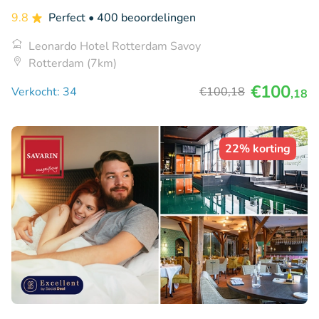
9.8
Perfect
• 400 beoordelingen
Leonardo Hotel Rotterdam Savoy
Rotterdam (7km)
€100
Verkocht: 34
€100
,18
,18
22% korting