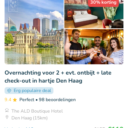
30% korting
Overnachting voor 2 + evt. ontbijt + late
check-out in hartje Den Haag
Erg populaire deal
9.4
Perfect
• 98 beoordelingen
The ALD Boutique Hotel
Den Haag (15km)