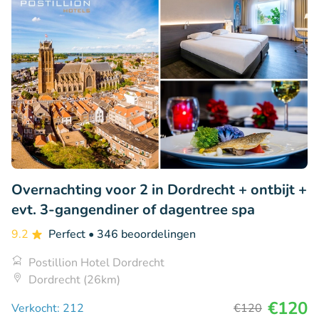
Overnachting voor 2 in Dordrecht + ontbijt +
evt. 3-gangendiner of dagentree spa
9.2
Perfect
• 346 beoordelingen
Postillion Hotel Dordrecht
Dordrecht (26km)
€120
Verkocht: 212
€120