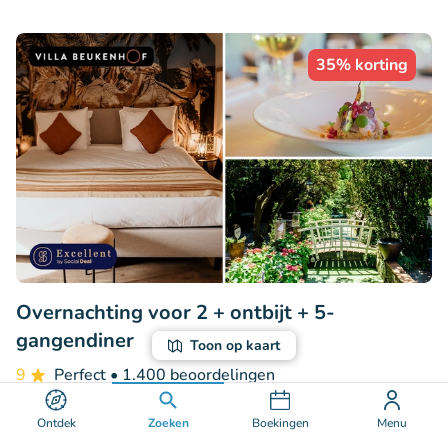
35% korting
Overnachting voor 2 + ontbijt + 5-
gangendiner
Toon op kaart
9
Perfect
• 1.400 beoordelingen
Villa Beukenhof
Ontdek
Zoeken
Boekingen
Menu
Oegstgeest-Leiden (26km)