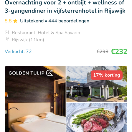
Overnachting voor 2 + ontbijt + wellness of
3-gangendiner in vijfsterrenhotel in Rijswijk
8.8
Uitstekend
• 444 beoordelingen
Restaurant, Hotel & Spa Savarin
Rijswijk (11km)
€232
Verkocht: 72
€298
17% korting