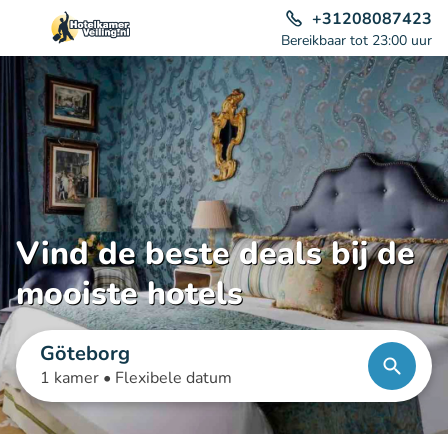
+31208087423
Bereikbaar tot 23:00 uur
Vind de beste deals bij de
mooiste hotels
Göteborg
1 kamer •
Flexibele datum