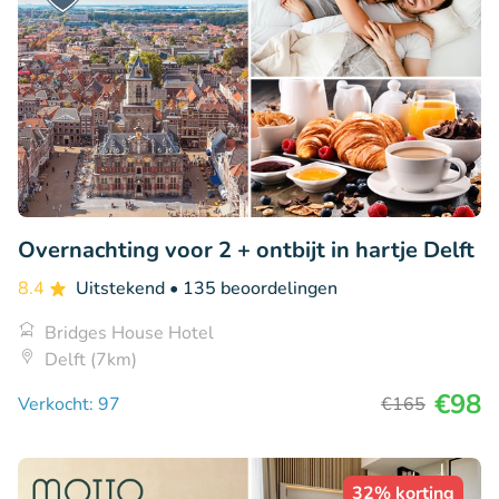
Overnachting voor 2 + ontbijt in hartje Delft
8.4
Uitstekend
• 135 beoordelingen
Bridges House Hotel
Delft (7km)
€98
Verkocht: 97
€165
32% korting