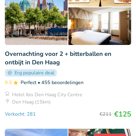
Overnachting voor 2 + bitterballen en
ontbijt in Den Haag
Erg populaire deal
9.5
Perfect
• 455 beoordelingen
Hotel Ibis Den Haag City Centre
Den Haag (15km)
€125
Verkocht: 281
€211