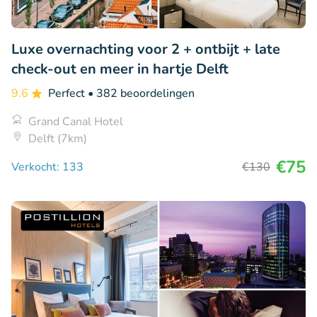
Luxe overnachting voor 2 + ontbijt + late
check-out en meer in hartje Delft
9.6
Perfect
• 382 beoordelingen
Grand Canal Hotel
Delft (7km)
€75
Verkocht: 133
€130