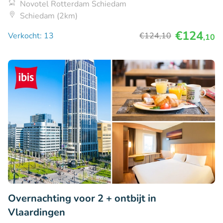
Novotel Rotterdam Schiedam
Schiedam (2km)
€124
Verkocht: 13
€124
,10
,10
Overnachting voor 2 + ontbijt in
Vlaardingen