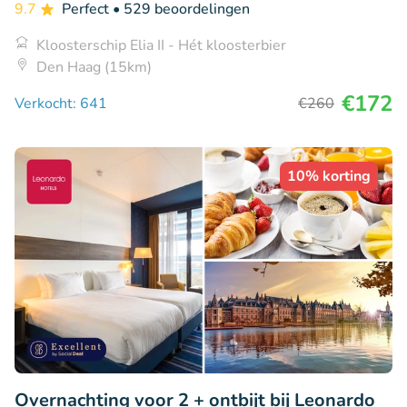
9.7
Perfect
• 529 beoordelingen
Kloosterschip Elia II - Hét kloosterbier
Den Haag (15km)
€172
Verkocht: 641
€260
10% korting
Overnachting voor 2 + ontbijt bij Leonardo