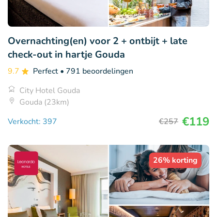
Overnachting(en) voor 2 + ontbijt + late
check-out in hartje Gouda
9.7
Perfect
• 791 beoordelingen
City Hotel Gouda
Gouda (23km)
€119
Verkocht: 397
€257
26% korting