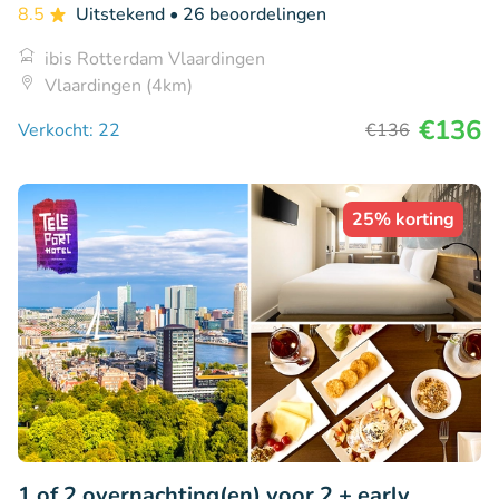
8.5
Uitstekend
• 26 beoordelingen
ibis Rotterdam Vlaardingen
Vlaardingen (4km)
€136
Verkocht: 22
€136
25% korting
1 of 2 overnachting(en) voor 2 + early