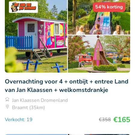
54% korting
Overnachting voor 4 + ontbijt + entree Land
van Jan Klaassen + welkomstdrankje
Jan Klaassen Dromenland
Braamt (35km)
€165
Verkocht: 19
€358