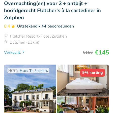
Overnachting(en) voor 2 + ontbijt +
hoofdgerecht Fletcher's à la cartediner in
Zutphen
8.4
Uitstekend
• 44 beoordelingen
Fletcher Resort-Hotel Zutphen
Zutphen (13km)
€145
Verkocht: 7
€156
9% korting