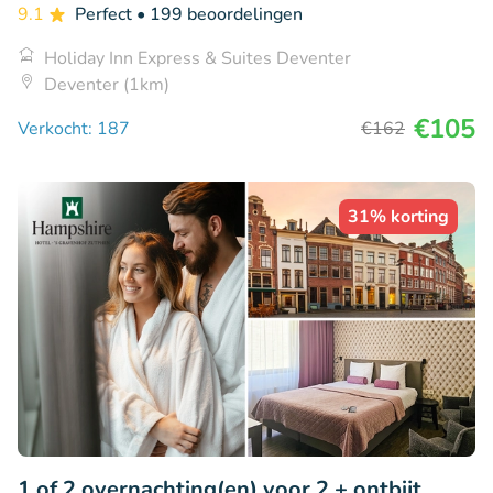
9.1
Perfect
• 199 beoordelingen
Holiday Inn Express & Suites Deventer
Deventer (1km)
€105
Verkocht: 187
€162
31% korting
1 of 2 overnachting(en) voor 2 + ontbijt