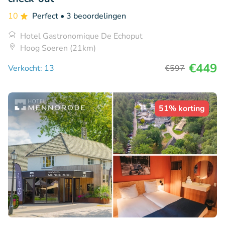
10
Perfect
• 3 beoordelingen
Hotel Gastronomique De Echoput
Hoog Soeren (21km)
€449
Verkocht: 13
€597
51% korting