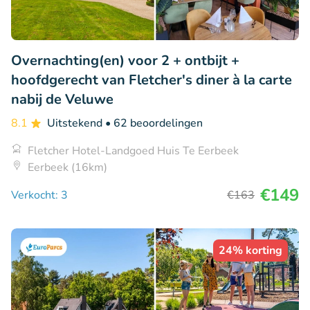
Overnachting(en) voor 2 + ontbijt +
hoofdgerecht van Fletcher's diner à la carte
nabij de Veluwe
8.1
Uitstekend
• 62 beoordelingen
Fletcher Hotel-Landgoed Huis Te Eerbeek
Eerbeek (16km)
€149
Verkocht: 3
€163
24% korting