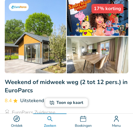
17% korting
Weekend of midweek weg (2 tot 12 pers.) in
EuroParcs
8.4
Uitstekend
• 86 beoordelingen
Toon op kaart
EuroParcs Zuiderzee
Biddinghuizen (35km)
Ontdek
Zoeken
Boekingen
Menu
€269
Verkocht: 64
€323