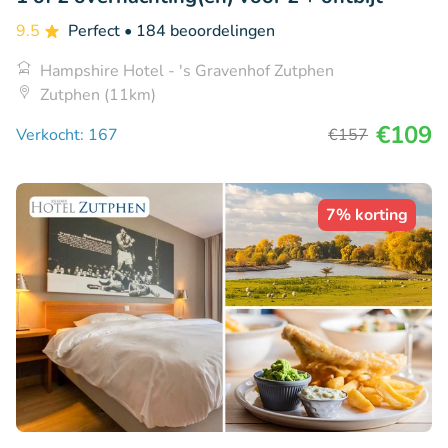
9.5
Perfect
• 184 beoordelingen
Hampshire Hotel - 's Gravenhof Zutphen
Zutphen (11km)
€109
Verkocht: 167
€157
7% korting