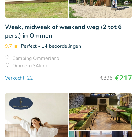
Week, midweek of weekend weg (2 tot 6
pers.) in Ommen
9.7
Perfect
• 14 beoordelingen
Camping Ommerland
Ommen (34km)
€217
Verkocht: 22
€396