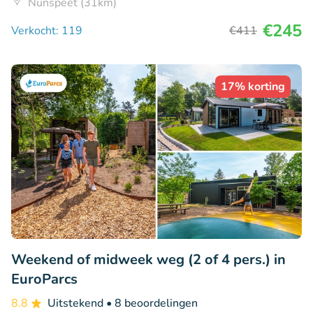
Nunspeet (31km)
€245
Verkocht: 119
€411
17% korting
Weekend of midweek weg (2 of 4 pers.) in
EuroParcs
8.8
Uitstekend
• 8 beoordelingen