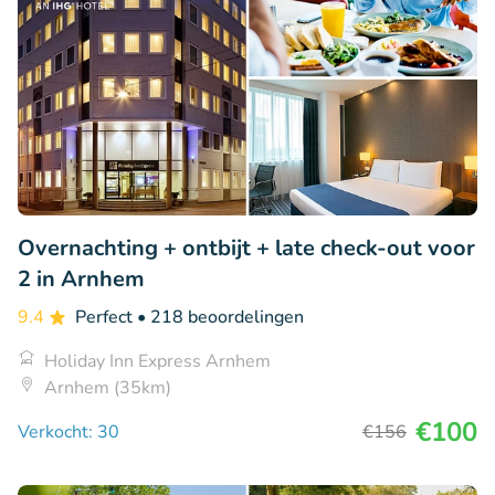
Overnachting + ontbijt + late check-out voor
2 in Arnhem
9.4
Perfect
• 218 beoordelingen
Holiday Inn Express Arnhem
Arnhem (35km)
€100
Verkocht: 30
€156