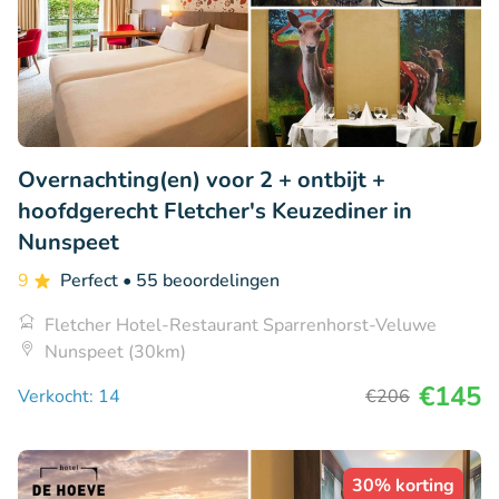
Overnachting(en) voor 2 + ontbijt +
hoofdgerecht Fletcher's Keuzediner in
Nunspeet
9
Perfect
• 55 beoordelingen
Fletcher Hotel-Restaurant Sparrenhorst-Veluwe
Nunspeet (30km)
€145
Verkocht: 14
€206
30% korting