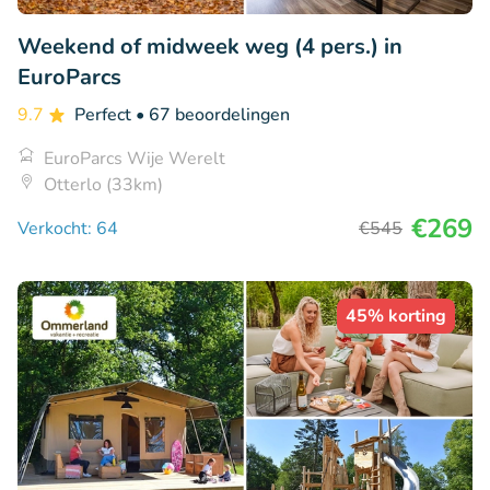
Weekend of midweek weg (4 pers.) in
EuroParcs
9.7
Perfect
• 67 beoordelingen
EuroParcs Wije Werelt
Otterlo (33km)
€269
Verkocht: 64
€545
45% korting