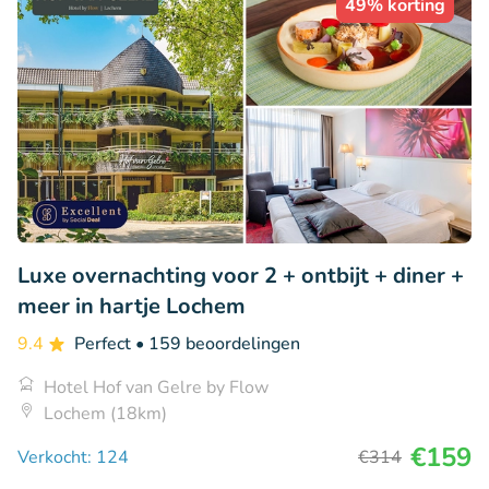
49% korting
Luxe overnachting voor 2 + ontbijt + diner +
meer in hartje Lochem
9.4
Perfect
• 159 beoordelingen
Hotel Hof van Gelre by Flow
Lochem (18km)
€159
Verkocht: 124
€314