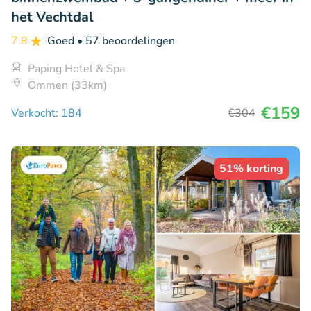
het Vechtdal
7.8
Goed
• 57 beoordelingen
Paping Hotel & Spa
Ommen (33km)
€159
Verkocht: 184
€304
51% korting