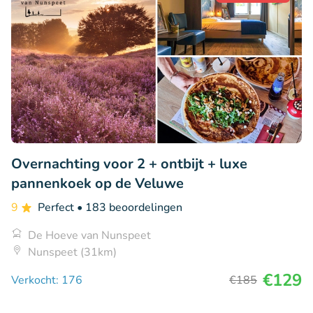
Overnachting voor 2 + ontbijt + luxe
pannenkoek op de Veluwe
9
Perfect
• 183 beoordelingen
De Hoeve van Nunspeet
Nunspeet (31km)
€129
Verkocht: 176
€185