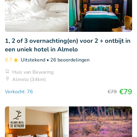
1, 2 of 3 overnachting(en) voor 2 + ontbijt in
een uniek hotel in Almelo
8.7
Uitstekend
• 26 beoordelingen
Huis van Bewaring
Almelo (34km)
€79
Verkocht: 76
€79