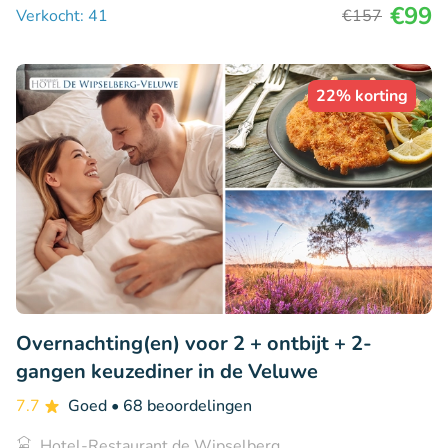
€99
Verkocht: 41
€157
22% korting
Overnachting(en) voor 2 + ontbijt + 2-
gangen keuzediner in de Veluwe
7.7
Goed
• 68 beoordelingen
Hotel-Restaurant de Wipselberg