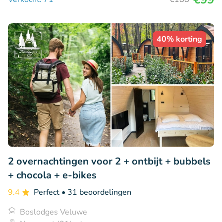
40% korting
2 overnachtingen voor 2 + ontbijt + bubbels
+ chocola + e-bikes
9.4
Perfect
• 31 beoordelingen
Boslodges Veluwe