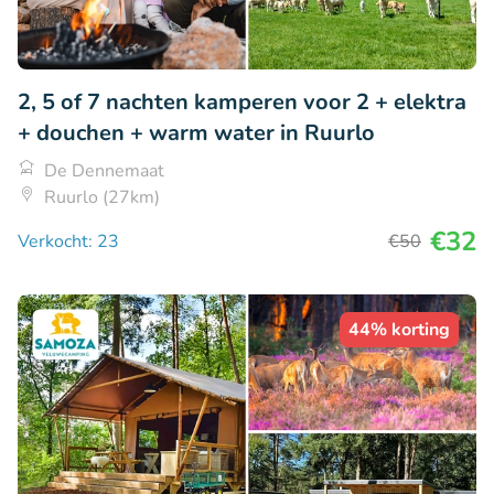
2, 5 of 7 nachten kamperen voor 2 + elektra
+ douchen + warm water in Ruurlo
De Dennemaat
Ruurlo (27km)
€32
Verkocht: 23
€50
44% korting