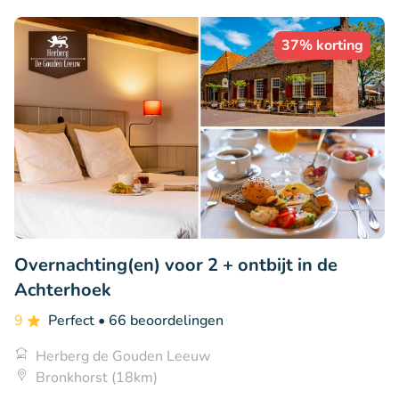
37% korting
Overnachting(en) voor 2 + ontbijt in de
Achterhoek
9
Perfect
• 66 beoordelingen
Herberg de Gouden Leeuw
Bronkhorst (18km)