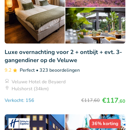
Luxe overnachting voor 2 + ontbijt + evt. 3-
gangendiner op de Veluwe
9.2
Perfect
• 323 beoordelingen
Veluwe Hotel de Beyaerd
Hulshorst (34km)
€117
Verkocht: 156
€117
,60
,60
36% korting