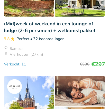
(Mid)week of weekend in een lounge of
lodge (2-6 personen) + welkomstpakket
9.8
Perfect
• 32 beoordelingen
Samoza
Vierhouten (27km)
€297
Verkocht: 11
€530