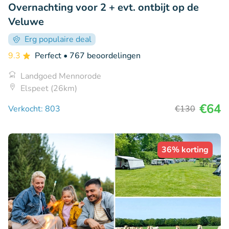
Overnachting voor 2 + evt. ontbijt op de
Veluwe
Erg populaire deal
9.3
Perfect
• 767 beoordelingen
Landgoed Mennorode
Elspeet (26km)
€64
Verkocht: 803
€130
36% korting