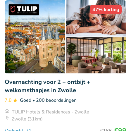
47% korting
Overnachting voor 2 + ontbijt +
welkomsthapjes in Zwolle
7.8
Goed
• 200 beoordelingen
TULIP Hotels & Residences - Zwolle
Zwolle (31km)
€99
Verkocht: 71
€188