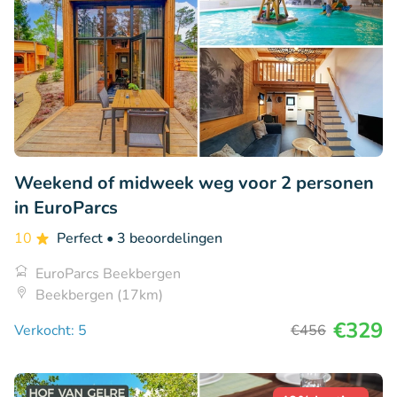
Weekend of midweek weg voor 2 personen
in EuroParcs
10
Perfect
• 3 beoordelingen
EuroParcs Beekbergen
Beekbergen (17km)
€329
Verkocht: 5
€456