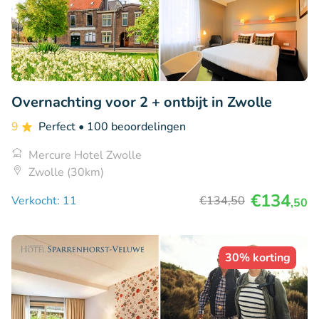
Overnachting voor 2 + ontbijt in Zwolle
9
Perfect
• 100 beoordelingen
Mercure Hotel Zwolle
Zwolle (30km)
€134
Verkocht: 11
€134
,50
,50
30% korting