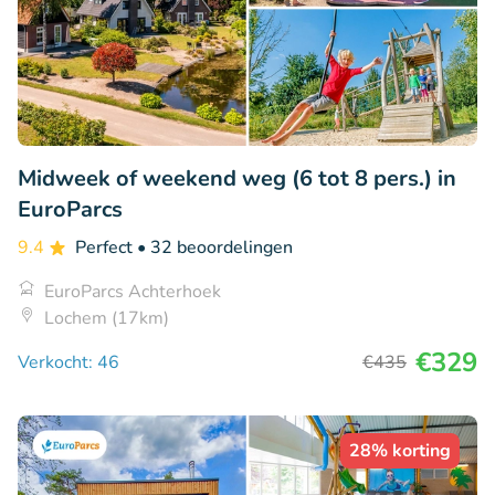
Midweek of weekend weg (6 tot 8 pers.) in
EuroParcs
9.4
Perfect
• 32 beoordelingen
EuroParcs Achterhoek
Lochem (17km)
€329
Verkocht: 46
€435
28% korting