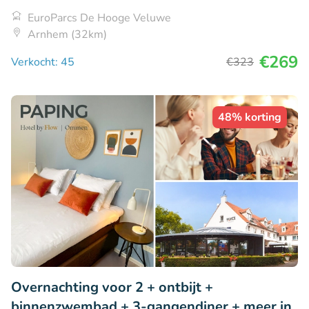
EuroParcs De Hooge Veluwe
Arnhem (32km)
€269
Verkocht: 45
€323
48% korting
Overnachting voor 2 + ontbijt +
binnenzwembad + 3-gangendiner + meer in