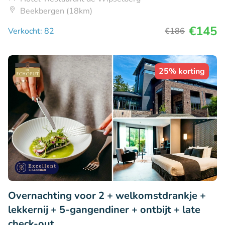
Beekbergen (18km)
€145
Verkocht: 82
€186
25% korting
Overnachting voor 2 + welkomstdrankje +
lekkernij + 5-gangendiner + ontbijt + late
check-out