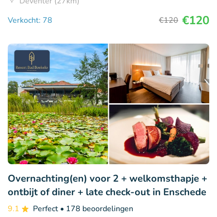
Deventer (27km)
€120
Verkocht: 78
€120
Overnachting(en) voor 2 + welkomsthapje +
ontbijt of diner + late check-out in Enschede
9.1
Perfect
• 178 beoordelingen