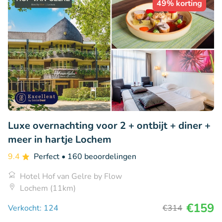
49% korting
Luxe overnachting voor 2 + ontbijt + diner +
meer in hartje Lochem
9.4
Perfect
• 160 beoordelingen
Hotel Hof van Gelre by Flow
Lochem (11km)
€159
Verkocht: 124
€314