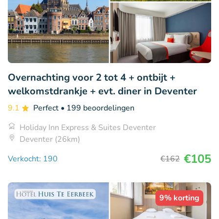
Overnachting voor 2 tot 4 + ontbijt +
welkomstdrankje + evt. diner in Deventer
9.1
Perfect
• 199 beoordelingen
Holiday Inn Express & Suites Deventer
Deventer (26km)
€105
Verkocht: 190
€162
9% korting