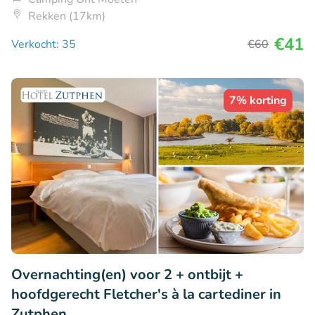
Rekken (17km)
€41
Verkocht: 35
€60
7% korting
Overnachting(en) voor 2 + ontbijt +
hoofdgerecht Fletcher's à la cartediner in
Zutphen