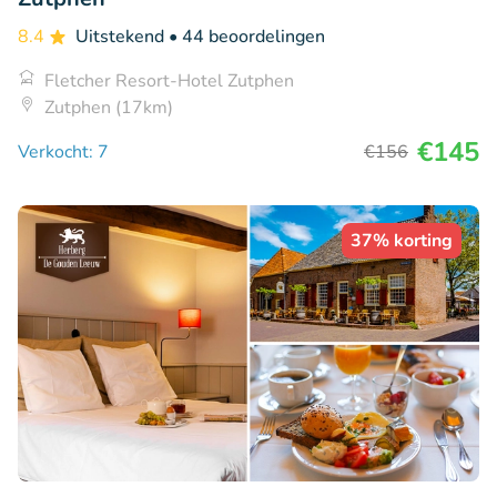
8.4
Uitstekend
• 44 beoordelingen
Fletcher Resort-Hotel Zutphen
Zutphen (17km)
€145
Verkocht: 7
€156
37% korting