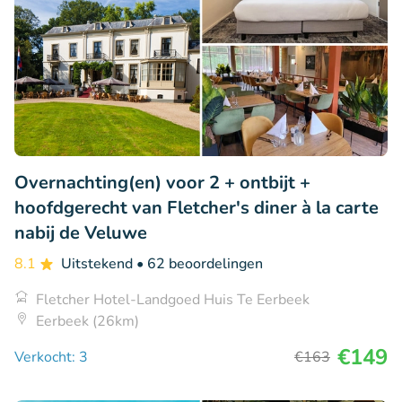
Overnachting(en) voor 2 + ontbijt +
hoofdgerecht van Fletcher's diner à la carte
nabij de Veluwe
8.1
Uitstekend
• 62 beoordelingen
Fletcher Hotel-Landgoed Huis Te Eerbeek
Eerbeek (26km)
€149
Verkocht: 3
€163