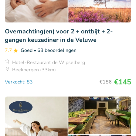
Overnachting(en) voor 2 + ontbijt + 2-
gangen keuzediner in de Veluwe
7.7
Goed
• 68 beoordelingen
Hotel-Restaurant de Wipselberg
Beekbergen (33km)
€145
Verkocht: 83
€186