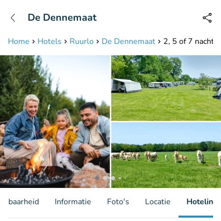
+31208087423
De Dennemaat
Bereikbaar tot 23:00 uur
Home
Hotels
Ruurlo
De Dennemaat
2, 5 of 7 nacht
hikbaarheid
Informatie
Foto's
Locatie
Hotelinfo