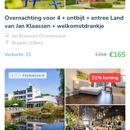
Overnachting voor 4 + ontbijt + entree Land
van Jan Klaassen + welkomstdrankje
Jan Klaassen Dromenland
Braamt (18km)
€165
Verkocht: 21
€358
31% korting