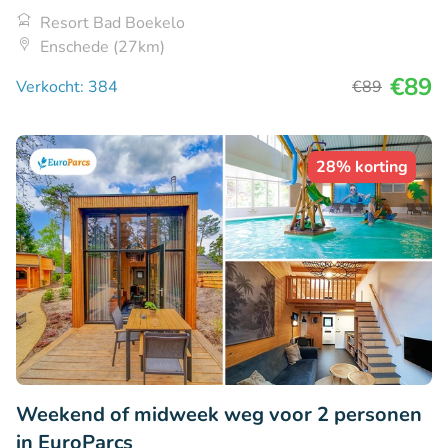
Resort Bad Boekelo
Enschede (27km)
€89
Verkocht: 384
€89
28% korting
Weekend of midweek weg voor 2 personen
in EuroParcs