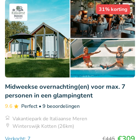
31% korting
Midweekse overnachting(en) voor max. 7
personen in een glampingtent
9.6
Perfect
• 9 beoordelingen
Vakantiepark de Italiaanse Meren
Winterswijk Kotten (26km)
€309
Verkocht: 7
€445