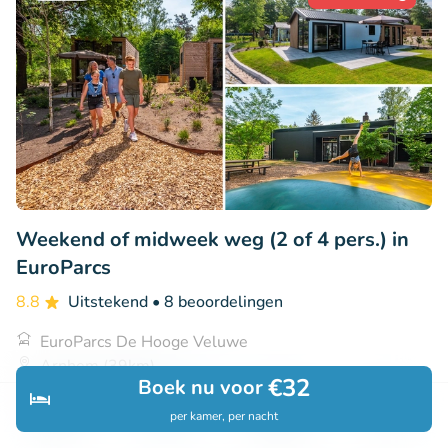
Weekend of midweek weg (2 of 4 pers.) in
EuroParcs
8.8
Uitstekend
• 8 beoordelingen
EuroParcs De Hooge Veluwe
Arnhem (39km)
€32
Boek nu voor
€269
Verkocht: 45
€323
per kamer, per nacht
Ontdek
Zoeken
Boekingen
Menu