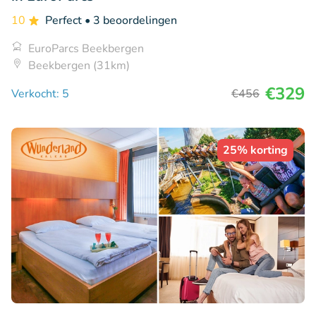
10
Perfect
• 3 beoordelingen
EuroParcs Beekbergen
Beekbergen (31km)
€329
Verkocht: 5
€456
25% korting