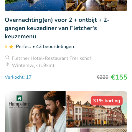
Overnachting(en) voor 2 + ontbijt + 2-
gangen keuzediner van Fletcher's
keuzemenu
9
Perfect
• 43 beoordelingen
Fletcher Hotel-Restaurant Frerikshof
Winterswijk (19km)
€155
Verkocht: 17
€225
31% korting