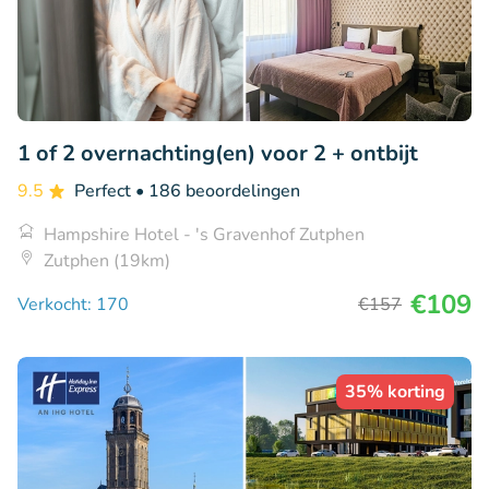
1 of 2 overnachting(en) voor 2 + ontbijt
9.5
Perfect
• 186 beoordelingen
Hampshire Hotel - 's Gravenhof Zutphen
Zutphen (19km)
€109
Verkocht: 170
€157
35% korting