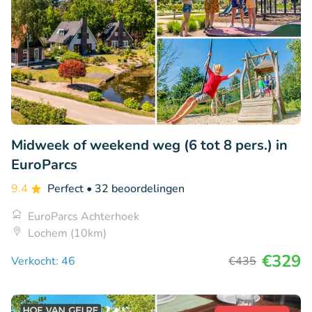
Midweek of weekend weg (6 tot 8 pers.) in
EuroParcs
9.4
Perfect
• 32 beoordelingen
EuroParcs Achterhoek
Lochem (10km)
€329
Verkocht: 46
€435