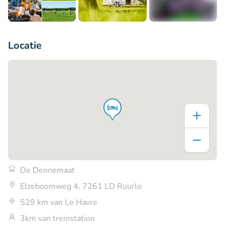
+4
Locatie
De Dennemaat
Elzeboomweg 4, 7261 LD Ruurlo
529 km van Le Havre
3km van treinstation