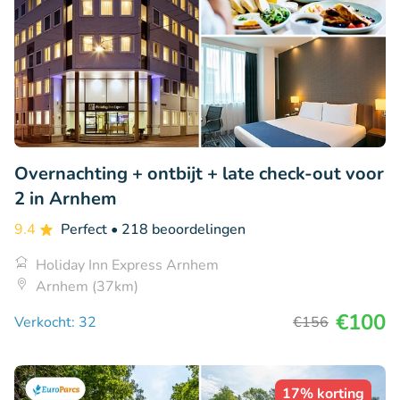
Overnachting + ontbijt + late check-out voor
2 in Arnhem
9.4
Perfect
• 218 beoordelingen
Holiday Inn Express Arnhem
Arnhem (37km)
€100
Verkocht: 32
€156
17% korting