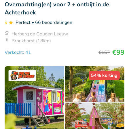
Overnachting(en) voor 2 + ontbijt in de
Achterhoek
9
Perfect
• 66 beoordelingen
Herberg de Gouden Leeuw
Bronkhorst (18km)
€99
Verkocht: 41
€157
54% korting