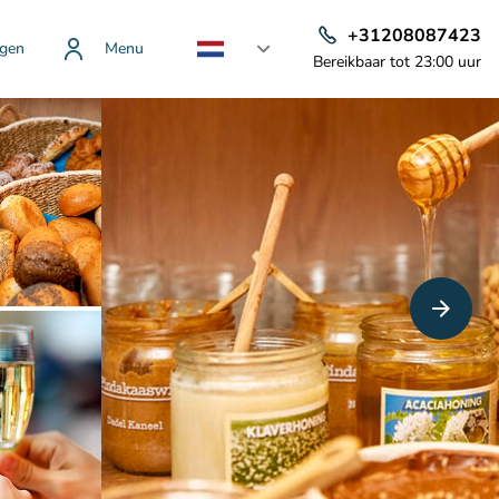
+31208087423
gen
Menu
Bereikbaar tot 23:00 uur