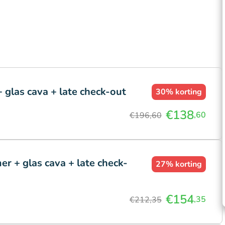
 glas cava + late check-out
30%
korting
€138
,60
€196,60
r + glas cava + late check-
27%
korting
€154
,35
€212,35