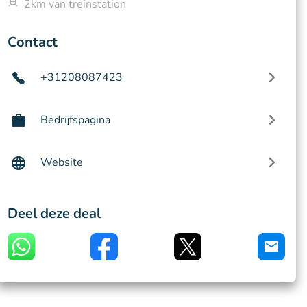
2km van treinstation
Contact
+31208087423
Bedrijfspagina
Website
Deel deze deal