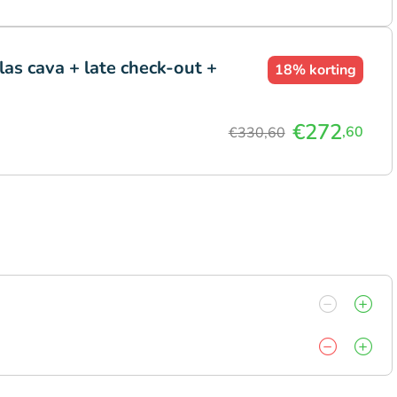
las cava + late check-out +
18%
korting
€272
,60
€330,60