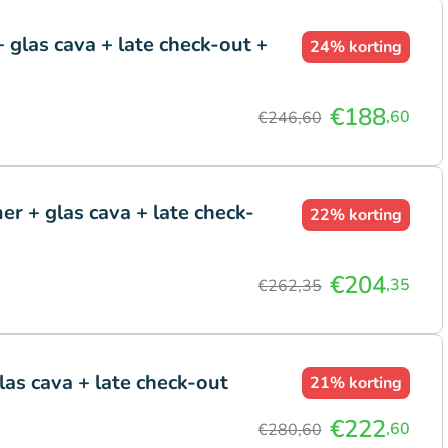
 glas cava + late check-out +
24%
korting
€188
,60
€246,60
r + glas cava + late check-
22%
korting
€204
,35
€262,35
las cava + late check-out
21%
korting
€222
,60
€280,60