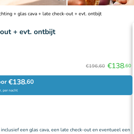
hting + glas cava + late check-out + evt. ontbijt
ut + evt. ontbijt
€138
,60
€196,60
€138
oor
,60
, per nacht
inclusief een glas cava, een late check-out en eventueel een