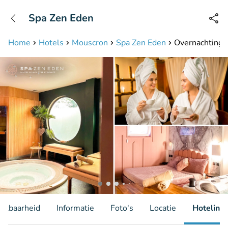
+31208087423
Spa Zen Eden
Bereikbaar tot 23:00 uur
Home
Hotels
Mouscron
Spa Zen Eden
Overnachting v
hikbaarheid
Informatie
Foto's
Locatie
Hotelinfo