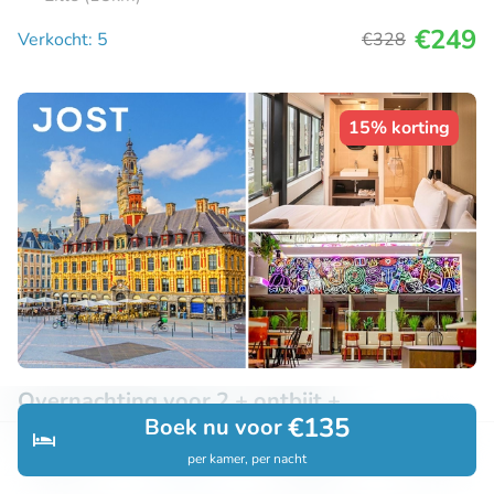
€249
Verkocht: 5
€328
15% korting
Overnachting voor 2 + ontbijt +
€135
Boek nu voor
welkomstdrankje + late check-out in hartje
Lille
per kamer, per nacht
Ontdek
Zoeken
Boekingen
Menu