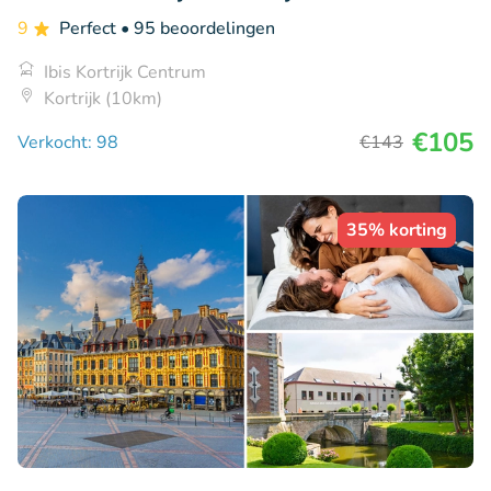
9
Perfect
• 95 beoordelingen
Ibis Kortrijk Centrum
Kortrijk (10km)
€105
Verkocht: 98
€143
35% korting