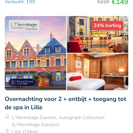
€149
Verkocht: 199
€229
24% korting
Overnachting voor 2 + ontbijt + toegang tot
de spa in Lille
L'Hermitage Gantois, Autograph Collection
(L'Hermitage Gantois)
Lille (15km)