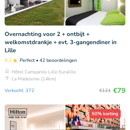
Overnachting voor 2 + ontbijt +
welkomstdrankje + evt. 3-gangendiner in
Lille
9.2
Perfect
• 42 beoordelingen
Hôtel Campanile Lille Euralille
La Madeleine (14km)
€79
Verkocht: 372
€121
50% korting