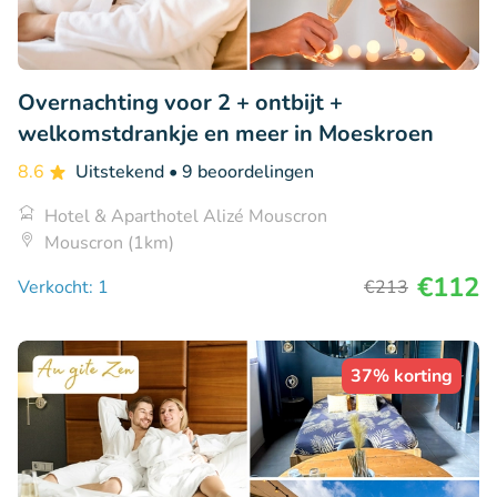
Overnachting voor 2 + ontbijt +
welkomstdrankje en meer in Moeskroen
8.6
Uitstekend
• 9 beoordelingen
Hotel & Aparthotel Alizé Mouscron
Mouscron (1km)
€112
Verkocht: 1
€213
37% korting