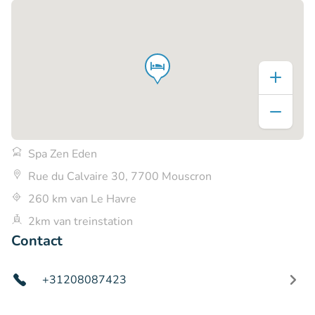
Spa Zen Eden
Rue du Calvaire 30, 7700 Mouscron
260 km van Le Havre
2km van treinstation
Contact
+31208087423