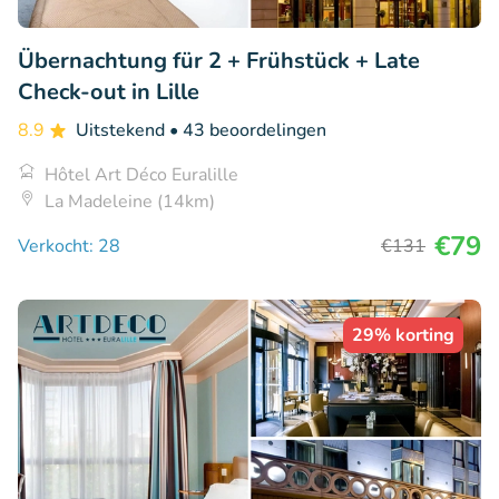
Übernachtung für 2 + Frühstück + Late
Check-out in Lille
8.9
Uitstekend
• 43 beoordelingen
Hôtel Art Déco Euralille
La Madeleine (14km)
€79
Verkocht: 28
€131
29% korting