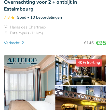
Overnachting voor 2 + ontbijt in
Estaimbourg
7.8
Goed
• 10 beoordelingen
Haras des Chartreux
Estaimpuis (11km)
€95
Verkocht: 2
€146
40% korting