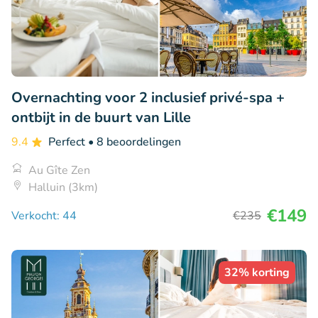
Overnachting voor 2 inclusief privé-spa +
ontbijt in de buurt van Lille
9.4
Perfect
• 8 beoordelingen
Au Gîte Zen
Halluin (3km)
€149
Verkocht: 44
€235
32% korting