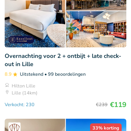
Overnachting voor 2 + ontbijt + late check-
out in Lille
8.9
Uitstekend
• 99 beoordelingen
Hilton Lille
Lille (14km)
€119
Verkocht: 230
€239
33% korting