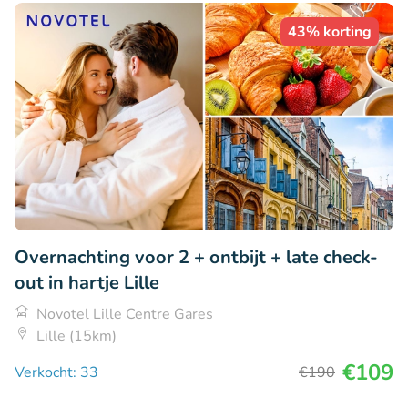
43% korting
Overnachting voor 2 + ontbijt + late check-
out in hartje Lille
Novotel Lille Centre Gares
Lille (15km)
€109
Verkocht: 33
€190