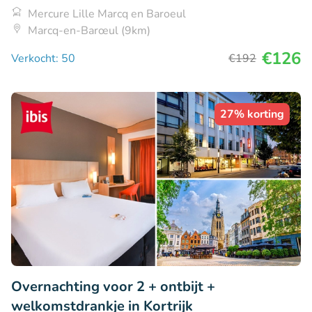
Mercure Lille Marcq en Baroeul
Marcq-en-Barœul (9km)
€126
Verkocht: 50
€192
27% korting
Overnachting voor 2 + ontbijt +
welkomstdrankje in Kortrijk