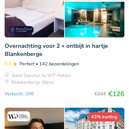
Overnachting voor 2 + ontbijt in hartje
Blankenberge
9.3
Perfect
• 142 beoordelingen
Saint Sauveur by WP Hotels
Blankenberge (5km)
€126
Verkocht: 206
€233
43% korting