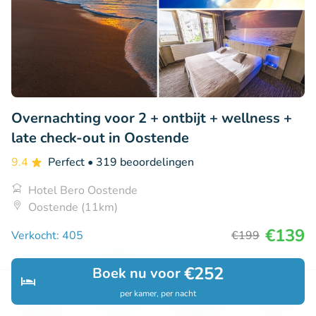
Overnachting voor 2 + ontbijt + wellness +
late check-out in Oostende
9.4
Perfect
• 319 beoordelingen
Hotel Bero Oostende
Oostende (11km)
€139
Verkocht: 405
€199
€252
Boek nu voor
24% korting
per kamer, per nacht
Ontdek
Zoeken
Boekingen
Menu