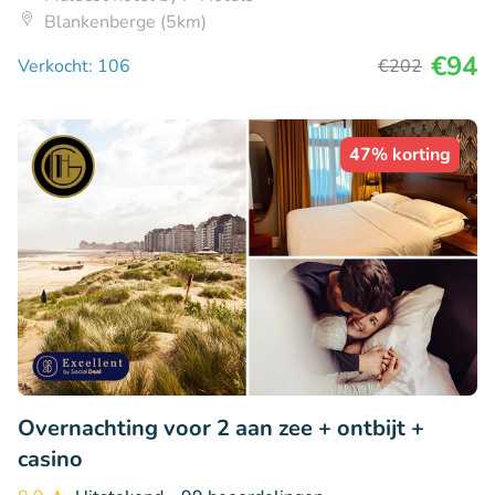
Blankenberge (5km)
€94
Verkocht: 106
€202
47% korting
Overnachting voor 2 aan zee + ontbijt +
casino