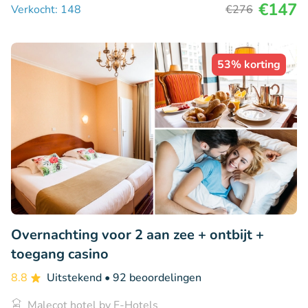
€147
Verkocht: 148
€276
53% korting
Overnachting voor 2 aan zee + ontbijt +
toegang casino
8.8
Uitstekend
• 92 beoordelingen
Malecot hotel by F-Hotels