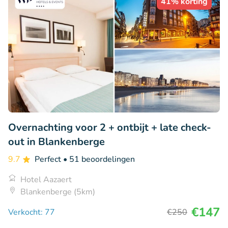
41% korting
Overnachting voor 2 + ontbijt + late check-
out in Blankenberge
9.7
Perfect
• 51 beoordelingen
Hotel Aazaert
Blankenberge (5km)
€147
Verkocht: 77
€250