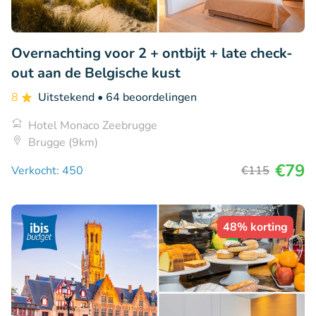
Overnachting voor 2 + ontbijt + late check-
out aan de Belgische kust
8
Uitstekend
• 64 beoordelingen
Hotel Monaco Zeebrugge
Brugge (9km)
€79
Verkocht: 450
€115
48% korting