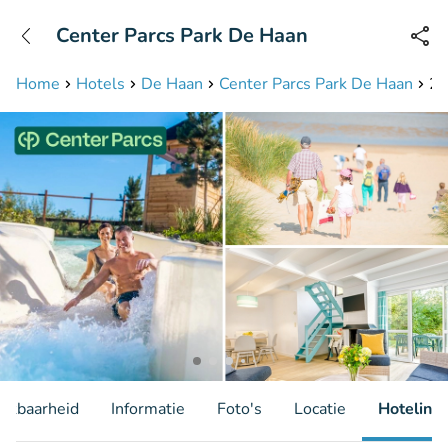
+31208087423
Center Parcs Park De Haan
Bereikbaar tot 23:00 uur
Home
Hotels
De Haan
Center Parcs Park De Haan
2,
hikbaarheid
Informatie
Foto's
Locatie
Hotelinfo