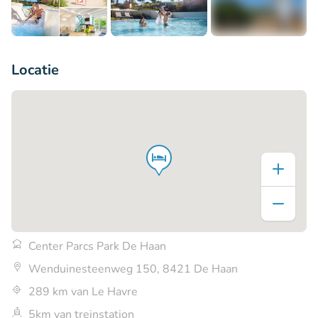
+17
Locatie
Center Parcs Park De Haan
Wenduinesteenweg 150, 8421 De Haan
289 km van Le Havre
5km van treinstation