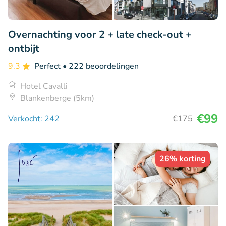
Overnachting voor 2 + late check-out +
ontbijt
9.3
Perfect
• 222 beoordelingen
Hotel Cavalli
Blankenberge (5km)
€99
Verkocht: 242
€175
26% korting