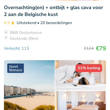
Overnachting(en) + ontbijt + glas cava voor
2 aan de Belgische kust
8.9
Uitstekend
• 20 beoordelingen
B&B Oesterhoeve
Oostende (9km)
€79
Verkocht: 113
€124
31% korting