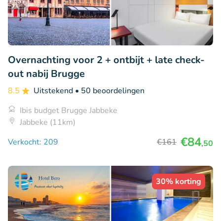
Overnachting voor 2 + ontbijt + late check-
out nabij Brugge
8.5
Uitstekend
• 50 beoordelingen
Ibis budget Brugge Jabbeke
Jabbeke (11km)
€84
Verkocht: 209
€161
,50
30% korting