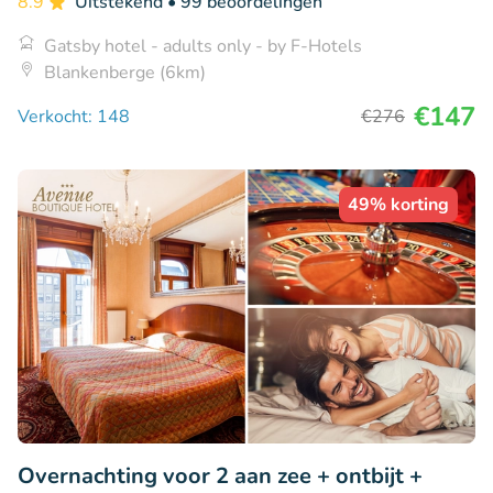
8.9
Uitstekend
• 99 beoordelingen
Gatsby hotel - adults only - by F-Hotels
Blankenberge (6km)
€147
Verkocht: 148
€276
49% korting
Overnachting voor 2 aan zee + ontbijt +