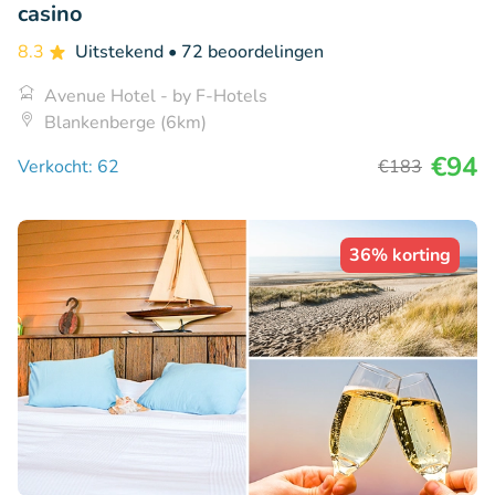
casino
8.3
Uitstekend
• 72 beoordelingen
Avenue Hotel - by F-Hotels
Blankenberge (6km)
€94
Verkocht: 62
€183
36% korting