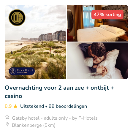
47% korting
Overnachting voor 2 aan zee + ontbijt +
casino
8.9
Uitstekend
• 99 beoordelingen
Gatsby hotel - adults only - by F-Hotels
Blankenberge (5km)