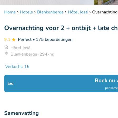
Home
Hotels
Blankenberge
Hôtel José
Overnachting 
Overnachting voor 2 + ontbijt + late c
9.1
Perfect
• 175 beoordelingen
Hôtel José
Blankenberge (294km)
Verkocht: 15
Boek nu 
per kamer
Samenvatting