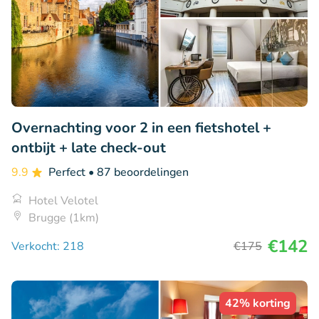
Overnachting voor 2 in een fietshotel +
ontbijt + late check-out
9.9
Perfect
• 87 beoordelingen
Hotel Velotel
Brugge (1km)
€142
Verkocht: 218
€175
42% korting