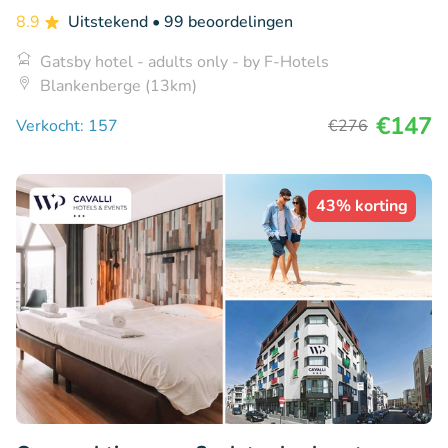
8.9
Uitstekend
• 99 beoordelingen
Gatsby hotel - adults only - by F-Hotels
Blankenberge (13km)
€147
Verkocht: 157
€276
43% korting