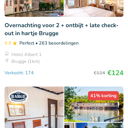
Overnachting voor 2 + ontbijt + late check-
out in hartje Brugge
9.8
Perfect
• 263 beoordelingen
Hotel Albert 1
Brugge (1km)
€124
Verkocht: 174
€124
41% korting