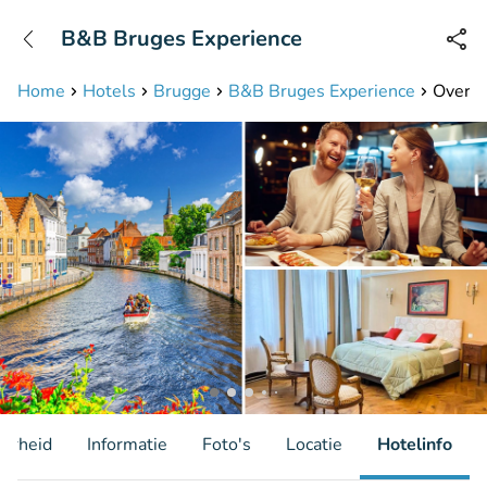
+31208087423
B&B Bruges Experience
Bereikbaar tot 23:00 uur
Home
Hotels
Brugge
B&B Bruges Experience
Overna
aarheid
Informatie
Foto's
Locatie
Hotelinfo