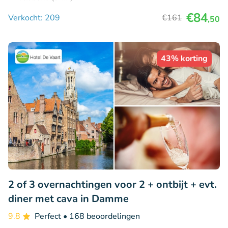
€84
Verkocht: 209
€161
,50
43% korting
2 of 3 overnachtingen voor 2 + ontbijt + evt.
diner met cava in Damme
9.8
Perfect
• 168 beoordelingen