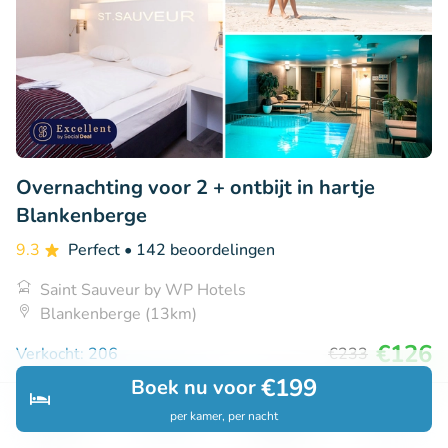
Overnachting voor 2 + ontbijt in hartje
Blankenberge
9.3
Perfect
• 142 beoordelingen
Saint Sauveur by WP Hotels
Blankenberge (13km)
€126
Verkocht: 206
€233
€199
Boek nu voor
per kamer, per nacht
Ontdek
Zoeken
Boekingen
Menu
53% korting