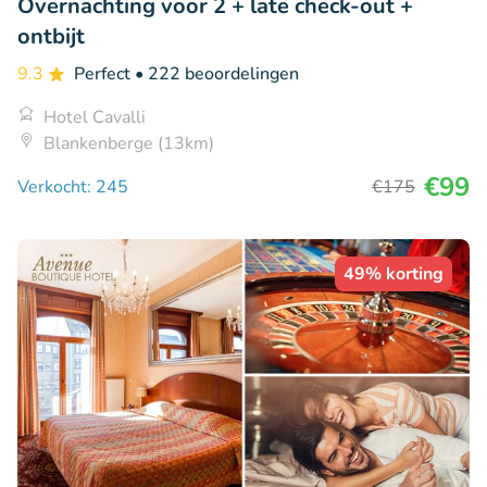
Overnachting voor 2 + late check-out +
ontbijt
9.3
Perfect
• 222 beoordelingen
Hotel Cavalli
Blankenberge (13km)
€99
Verkocht: 245
€175
49% korting