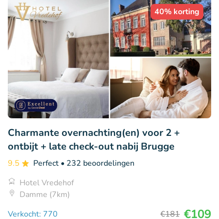
40% korting
Charmante overnachting(en) voor 2 +
ontbijt + late check-out nabij Brugge
9.5
Perfect
• 232 beoordelingen
Hotel Vredehof
Damme (7km)
€109
Verkocht: 770
€181