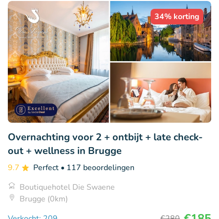
34% korting
Overnachting voor 2 + ontbijt + late check-
out + wellness in Brugge
9.7
Perfect
• 117 beoordelingen
Boutiquehotel Die Swaene
Brugge (0km)
€185
Verkocht: 209
€280