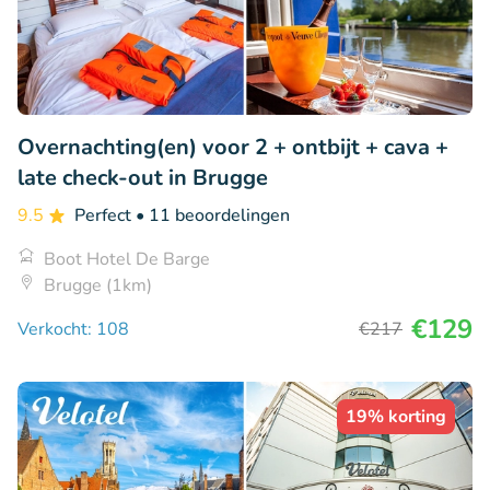
Overnachting(en) voor 2 + ontbijt + cava +
late check-out in Brugge
9.5
Perfect
• 11 beoordelingen
Boot Hotel De Barge
Brugge (1km)
€129
Verkocht: 108
€217
19% korting