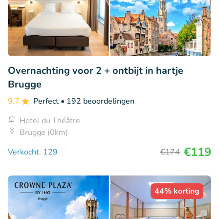
Overnachting voor 2 + ontbijt in hartje
Brugge
9.7
Perfect
• 192 beoordelingen
Hotel du Théâtre
Brugge (0km)
€119
Verkocht: 129
€174
44% korting