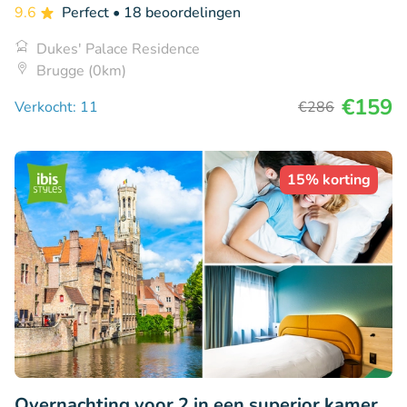
9.6
Perfect
• 18 beoordelingen
Dukes' Palace Residence
Brugge (0km)
€159
Verkocht: 11
€286
15% korting
Overnachting voor 2 in een superior kamer