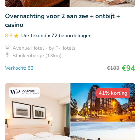
Overnachting voor 2 aan zee + ontbijt +
casino
8.3
Uitstekend
• 72 beoordelingen
Avenue Hotel - by F-Hotels
Blankenberge (13km)
€94
Verkocht: 63
€183
41% korting