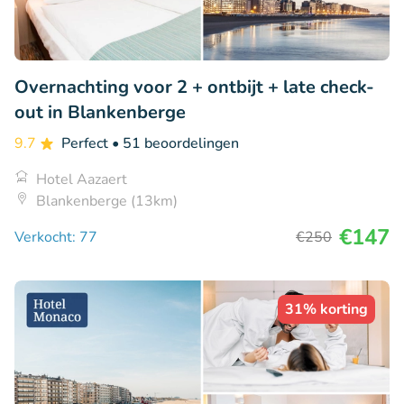
Overnachting voor 2 + ontbijt + late check-
out in Blankenberge
9.7
Perfect
• 51 beoordelingen
Hotel Aazaert
Blankenberge (13km)
€147
Verkocht: 77
€250
31% korting