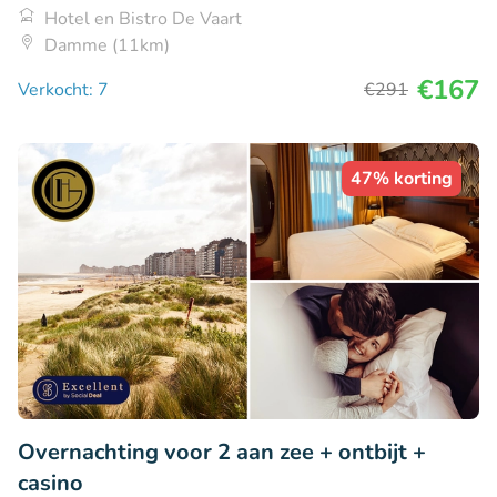
Hotel en Bistro De Vaart
Damme (11km)
€167
Verkocht: 7
€291
47% korting
Overnachting voor 2 aan zee + ontbijt +
casino