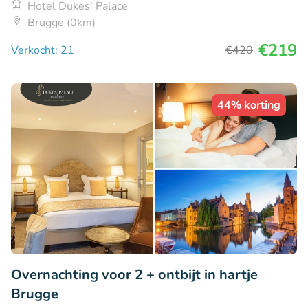
Hotel Dukes' Palace
Brugge (0km)
€219
Verkocht: 21
€420
44% korting
Overnachting voor 2 + ontbijt in hartje
Brugge