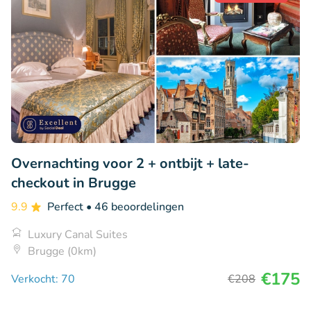
Overnachting voor 2 + ontbijt + late-
checkout in Brugge
9.9
Perfect
• 46 beoordelingen
Luxury Canal Suites
Brugge (0km)
€175
Verkocht: 70
€208