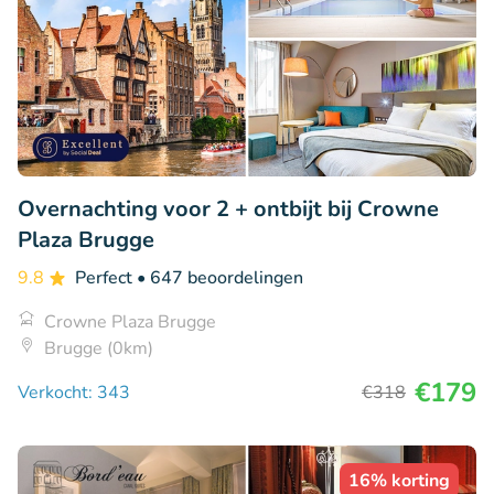
Overnachting voor 2 + ontbijt bij Crowne
Plaza Brugge
9.8
Perfect
• 647 beoordelingen
Crowne Plaza Brugge
Brugge (0km)
€179
Verkocht: 343
€318
16% korting