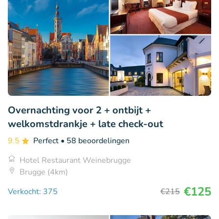
Overnachting voor 2 + ontbijt +
welkomstdrankje + late check-out
9.5
Perfect
• 58 beoordelingen
Hotel Restaurant Weinebrugge
Brugge (4km)
€125
Verkocht: 375
€215