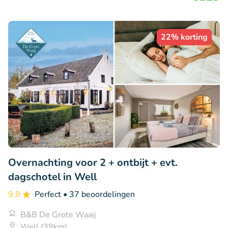
22% korting
Overnachting voor 2 + ontbijt + evt.
dagschotel in Well
9.9
Perfect
• 37 beoordelingen
B&B De Grote Waaij
Well (39km)