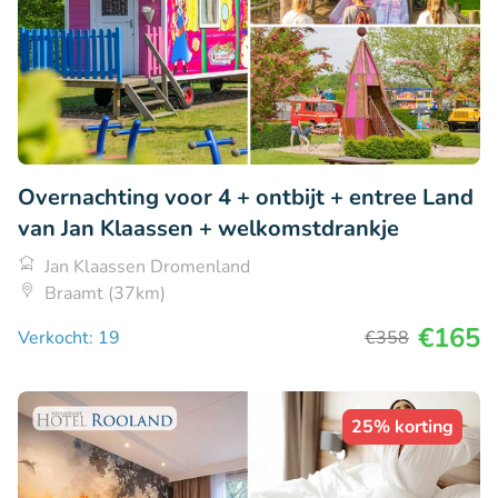
Overnachting voor 4 + ontbijt + entree Land
van Jan Klaassen + welkomstdrankje
Jan Klaassen Dromenland
Braamt (37km)
€165
Verkocht: 19
€358
25% korting