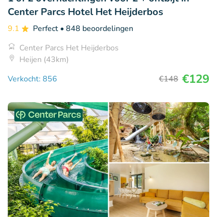
Center Parcs Hotel Het Heijderbos
9.1
Perfect
• 848 beoordelingen
Center Parcs Het Heijderbos
Heijen (43km)
€129
Verkocht: 856
€148