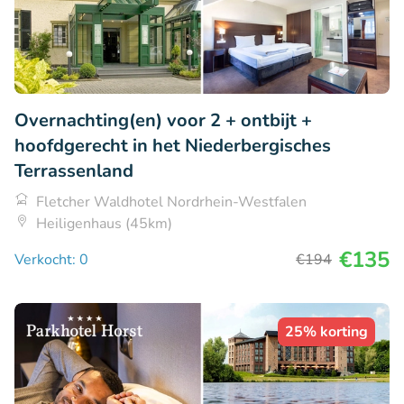
Overnachting(en) voor 2 + ontbijt +
hoofdgerecht in het Niederbergisches
Terrassenland
Fletcher Waldhotel Nordrhein-Westfalen
Heiligenhaus (45km)
€135
Verkocht: 0
€194
25% korting