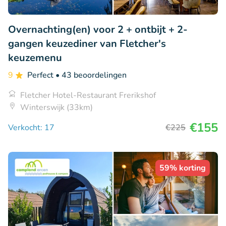
Overnachting(en) voor 2 + ontbijt + 2-
gangen keuzediner van Fletcher's
keuzemenu
9
Perfect
• 43 beoordelingen
Fletcher Hotel-Restaurant Frerikshof
Winterswijk (33km)
€155
Verkocht: 17
€225
59% korting