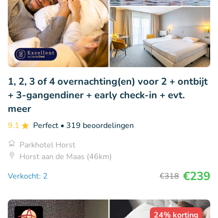
1, 2, 3 of 4 overnachting(en) voor 2 + ontbijt
+ 3-gangendiner + early check-in + evt.
meer
9.1
Perfect
• 319 beoordelingen
Parkhotel Horst
Horst aan de Maas (46km)
€239
Verkocht: 2
€318
24% korting