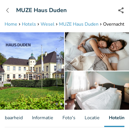
+31208087423
MUZE Haus Duden
Bereikbaar tot 23:00 uur
Home
Hotels
Wesel
MUZE Haus Duden
Overnachting
hikbaarheid
Informatie
Foto's
Locatie
Hotelinfo