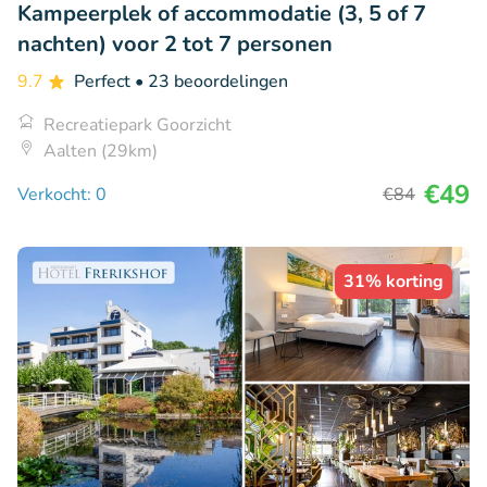
Kampeerplek of accommodatie (3, 5 of 7
nachten) voor 2 tot 7 personen
9.7
Perfect
• 23 beoordelingen
Recreatiepark Goorzicht
Aalten (29km)
€49
Verkocht: 0
€84
31% korting