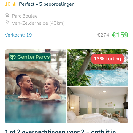
10
Perfect
• 5 beoordelingen
Parc Boulée
Ven-Zelderheide (43km)
€159
Verkocht: 19
€274
13% korting
1 of 2 overnachtingen voor 2 + ontbijt in