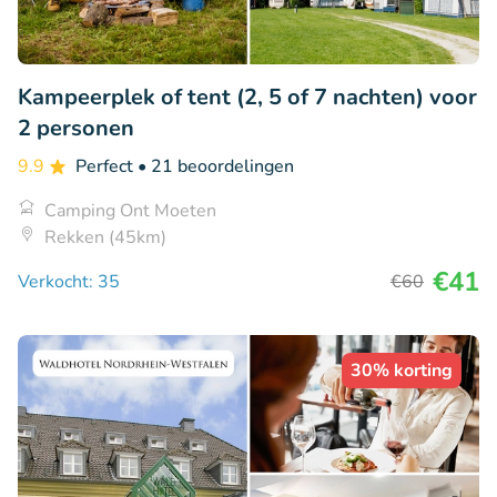
Kampeerplek of tent (2, 5 of 7 nachten) voor
2 personen
9.9
Perfect
• 21 beoordelingen
Camping Ont Moeten
Rekken (45km)
€41
Verkocht: 35
€60
30% korting