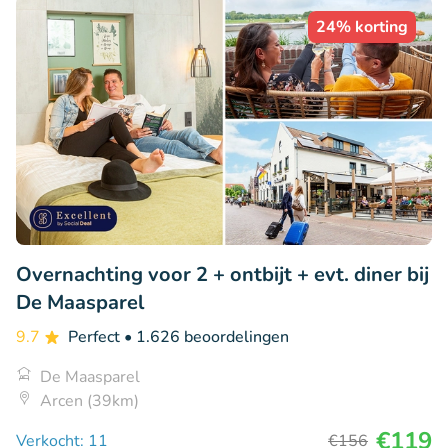
24% korting
Overnachting voor 2 + ontbijt + evt. diner bij
De Maasparel
9.7
Perfect
• 1.626 beoordelingen
De Maasparel
Arcen (39km)
€119
Verkocht: 11
€156