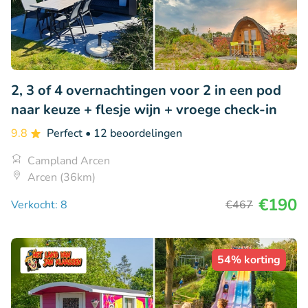
2, 3 of 4 overnachtingen voor 2 in een pod
naar keuze + flesje wijn + vroege check-in
9.8
Perfect
• 12 beoordelingen
Campland Arcen
Arcen (36km)
€190
Verkocht: 8
€467
54% korting