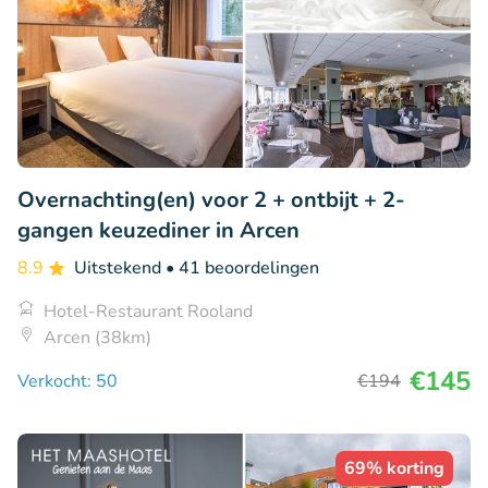
Overnachting(en) voor 2 + ontbijt + 2-
gangen keuzediner in Arcen
8.9
Uitstekend
• 41 beoordelingen
Hotel-Restaurant Rooland
Arcen (38km)
€145
Verkocht: 50
€194
69% korting