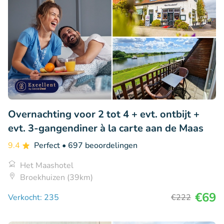
Overnachting voor 2 tot 4 + evt. ontbijt +
evt. 3-gangendiner à la carte aan de Maas
9.4
Perfect
• 697 beoordelingen
Het Maashotel
Broekhuizen (39km)
€69
Verkocht: 235
€222