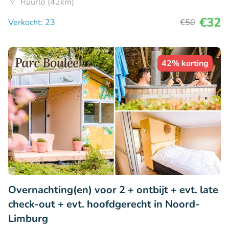
Ruurlo (42km)
€32
Verkocht: 23
€50
42% korting
Overnachting(en) voor 2 + ontbijt + evt. late
check-out + evt. hoofdgerecht in Noord-
Limburg