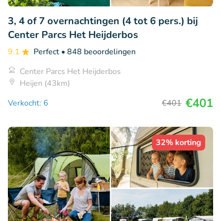
3, 4 of 7 overnachtingen (4 tot 6 pers.) bij
Center Parcs Het Heijderbos
9.1
Perfect
• 848 beoordelingen
Center Parcs Het Heijderbos
Heijen (43km)
€401
Verkocht: 6
€401
32% korting