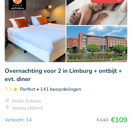
Overnachting voor 2 in Limburg + ontbijt +
evt. diner
9.3
Perfect
• 141 beoordelingen
Hotel Asteria
Venray (46km)
€109
Verkocht: 14
€143