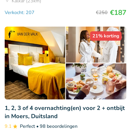
Kalkar (23km)
€187
Verkocht: 207
€250
21% korting
1, 2, 3 of 4 overnachting(en) voor 2 + ontbijt
in Moers, Duitsland
9.1
Perfect
• 98 beoordelingen