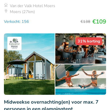
Van der Valk Hotel Moers
Moers (27km)
€109
Verkocht: 156
€138
31% korting
Midweekse overnachting(en) voor max. 7
personen in een glampingtent