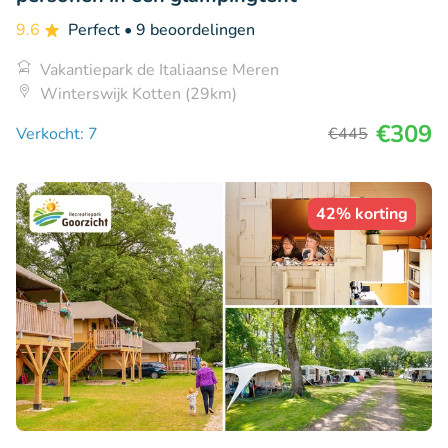
9.6
Perfect
• 9 beoordelingen
Vakantiepark de Italiaanse Meren
Winterswijk Kotten (29km)
€309
Verkocht: 7
€445
42% korting