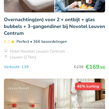
Overnachting(en) voor 2 + ontbijt + glas
bubbels + 3-gangendiner bij Novotel Leuven
Centrum
9.2
Perfect
• 366 beoordelingen
Hotel Novotel Leuven Centrum
Leuven (27km)
€169
Verkocht: 139
€238
,98
46% korting