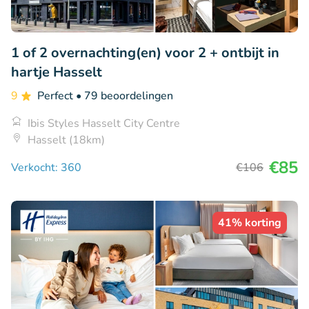
1 of 2 overnachting(en) voor 2 + ontbijt in
hartje Hasselt
9
Perfect
• 79 beoordelingen
Ibis Styles Hasselt City Centre
Hasselt (18km)
€85
Verkocht: 360
€106
41% korting