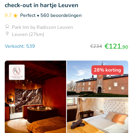
check-out in hartje Leuven
9.7
Perfect
• 560 beoordelingen
Park Inn by Radisson Leuven
Leuven (27km)
€121
Verkocht: 539
€234
,90
28% korting