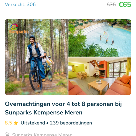
€65
Verkocht: 306
€75
Overnachtingen voor 4 tot 8 personen bij
Sunparks Kempense Meren
8.5
Uitstekend
• 239 beoordelingen
Sunparks Kempense Meren