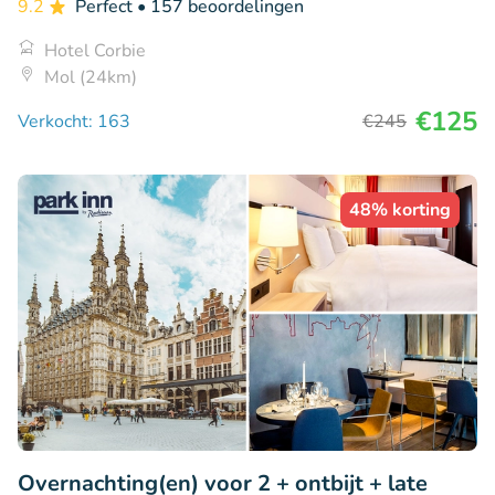
9.2
Perfect
• 157 beoordelingen
Hotel Corbie
Mol (24km)
€125
Verkocht: 163
€245
48% korting
Overnachting(en) voor 2 + ontbijt + late