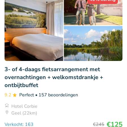
3- of 4-daags fietsarrangement met
overnachtingen + welkomstdrankje +
ontbijtbuffet
9.2
Perfect
• 157 beoordelingen
Hotel Corbie
Geel (22km)
€125
Verkocht: 163
€245