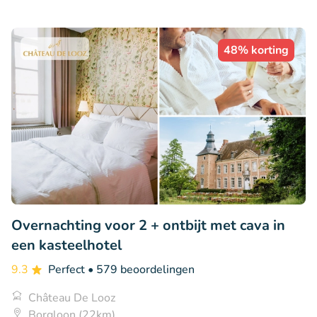
48% korting
Overnachting voor 2 + ontbijt met cava in
een kasteelhotel
9.3
Perfect
• 579 beoordelingen
Château De Looz
Borgloon (22km)