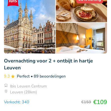
Overnachting voor 2 + ontbijt in hartje
Leuven
9.3
Perfect
• 89 beoordelingen
Ibis Leuven Centrum
Leuven (28km)
€109
Verkocht: 340
€159