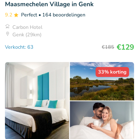
Maasmechelen Village in Genk
9.2
Perfect
• 164 beoordelingen
Carbon Hotel
Genk (29km)
€129
Verkocht: 63
€185
33% korting