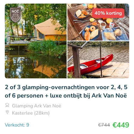
40% korting
2 of 3 glamping-overnachtingen voor 2, 4, 5
of 6 personen + luxe ontbijt bij Ark Van Noë
Glamping Ark Van Noë
Kasterlee (28km)
€449
Verkocht: 9
€744