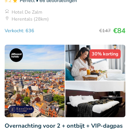
9.2
Perfect
• 66 beoordelingen
Hotel De Zalm
Herentals (28km)
€84
Verkocht: 636
€147
30% korting
Overnachting voor 2 + ontbijt + VIP-dagpas