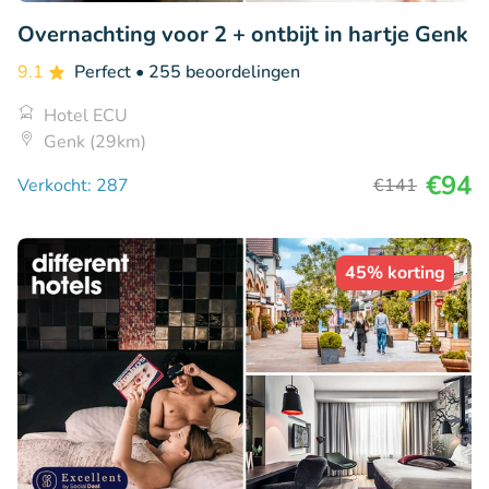
Overnachting voor 2 + ontbijt in hartje Genk
9.1
Perfect
• 255 beoordelingen
Hotel ECU
Genk (29km)
€94
Verkocht: 287
€141
45% korting