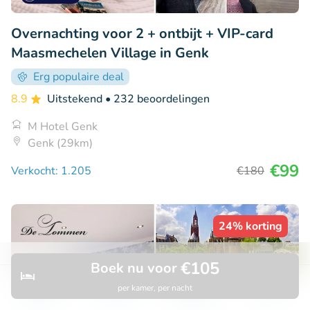
Overnachting voor 2 + ontbijt + VIP-card
Maasmechelen Village in Genk
Erg populaire deal
8.9
Uitstekend
• 232 beoordelingen
M Hotel Genk
Genk (29km)
€99
Verkocht: 1.205
€180
24% korting
€105
Boek nu voor
per kamer, per nacht
Ontdek
Zoeken
Boekingen
Menu