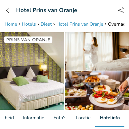
+31208087423
Hotel Prins van Oranje
Bereikbaar tot 23:00 uur
Home
Hotels
Diest
Hotel Prins van Oranje
Overnachti
aarheid
Informatie
Foto's
Locatie
Hotelinfo