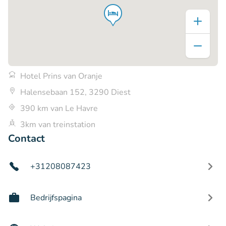
Hotel Prins van Oranje
Halensebaan 152, 3290 Diest
390 km van Le Havre
3km van treinstation
Contact
+31208087423
Bedrijfspagina