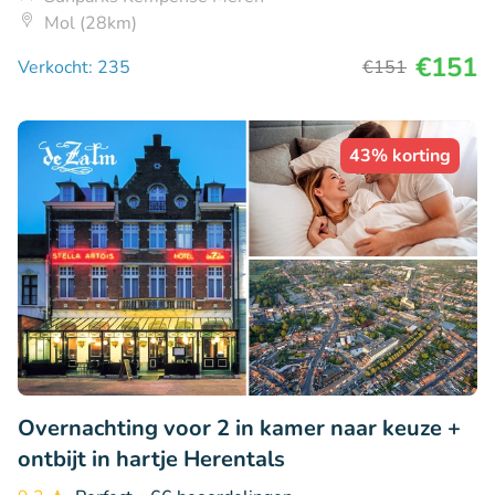
Mol (28km)
€151
Verkocht: 235
€151
43% korting
Overnachting voor 2 in kamer naar keuze +
ontbijt in hartje Herentals