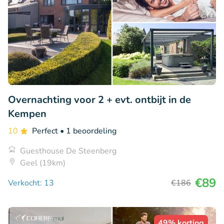
Overnachting voor 2 + evt. ontbijt in de
Kempen
10
Perfect
• 1 beoordeling
Guesthouse De Steenberg
Geel (19km)
€89
Verkocht: 13
€186
49% korting