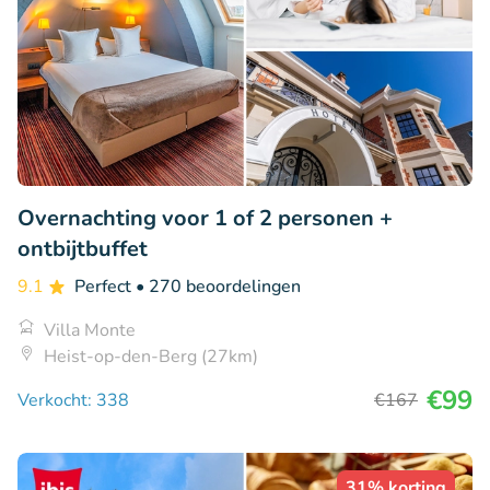
Overnachting voor 1 of 2 personen +
ontbijtbuffet
9.1
Perfect
• 270 beoordelingen
Villa Monte
Heist-op-den-Berg (27km)
€99
Verkocht: 338
€167
31% korting