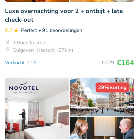
Luxe overnachting voor 2 + ontbijt + late
check-out
9.2
Perfect
• 91 beoordelingen
't Rood Kasteel
Guigoven (Hasselt) (27km)
€164
Verkocht: 115
€229
29% korting