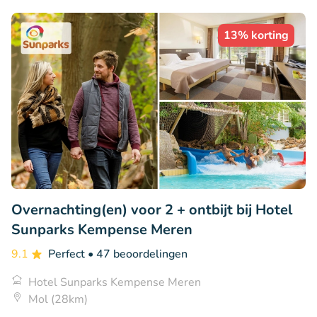
13% korting
Overnachting(en) voor 2 + ontbijt bij Hotel
Sunparks Kempense Meren
9.1
Perfect
• 47 beoordelingen
Hotel Sunparks Kempense Meren
Mol (28km)