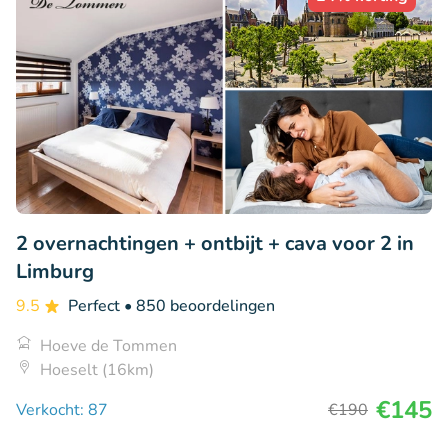
2 overnachtingen + ontbijt + cava voor 2 in
Limburg
9.5
Perfect
• 850 beoordelingen
Hoeve de Tommen
Hoeselt (16km)
€145
Verkocht: 87
€190