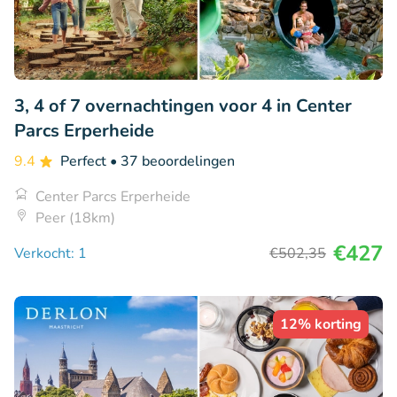
3, 4 of 7 overnachtingen voor 4 in Center
Parcs Erperheide
9.4
Perfect
• 37 beoordelingen
Center Parcs Erperheide
Peer (18km)
€427
Verkocht: 1
€502
,35
12% korting