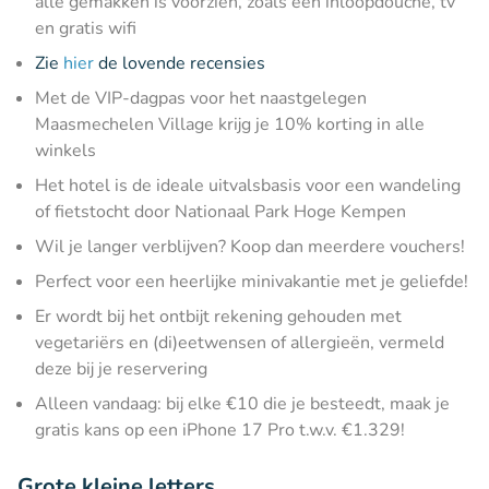
alle gemakken is voorzien, zoals een inloopdouche, tv
en gratis wifi
Zie
hier
de lovende recensies
Met de VIP-dagpas voor het naastgelegen
Maasmechelen Village krijg je 10% korting in alle
winkels
Het hotel is de ideale uitvalsbasis voor een wandeling
of fietstocht door Nationaal Park Hoge Kempen
Wil je langer verblijven? Koop dan meerdere vouchers!
Perfect voor een heerlijke minivakantie met je geliefde!
Er wordt bij het ontbijt rekening gehouden met
vegetariërs en (di)eetwensen of allergieën, vermeld
deze bij je reservering
Alleen vandaag: bij elke €10 die je besteedt, maak je
gratis kans op een iPhone 17 Pro t.w.v. €1.329!
Grote kleine letters