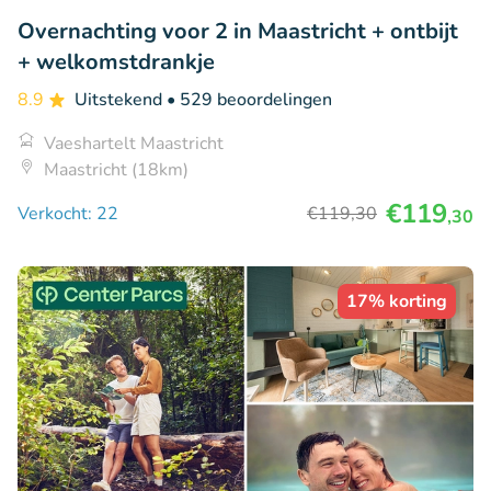
Overnachting voor 2 in Maastricht + ontbijt
+ welkomstdrankje
8.9
Uitstekend
• 529 beoordelingen
Vaeshartelt Maastricht
Maastricht (18km)
€119
Verkocht: 22
€119
,30
,30
17% korting