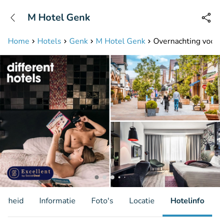
+31208087423
M Hotel Genk
Bereikbaar tot 23:00 uur
Home
Hotels
Genk
M Hotel Genk
Overnachting voor 
aarheid
Informatie
Foto's
Locatie
Hotelinfo