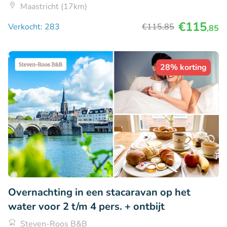
Maastricht (17km)
€115
Verkocht: 283
€115
,85
,85
28% korting
Overnachting in een stacaravan op het
water voor 2 t/m 4 pers. + ontbijt
Steven-Roos B&B