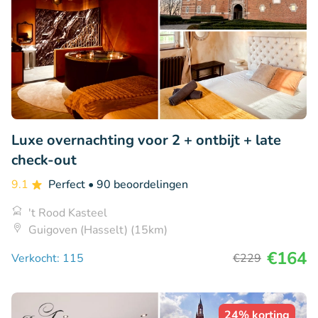
Luxe overnachting voor 2 + ontbijt + late
check-out
9.1
Perfect
• 90 beoordelingen
't Rood Kasteel
Guigoven (Hasselt) (15km)
€164
Verkocht: 115
€229
24% korting