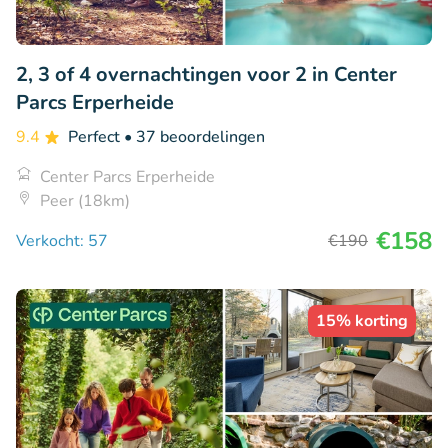
2, 3 of 4 overnachtingen voor 2 in Center
Parcs Erperheide
9.4
Perfect
• 37 beoordelingen
Center Parcs Erperheide
Peer (18km)
€158
Verkocht: 57
€190
15% korting