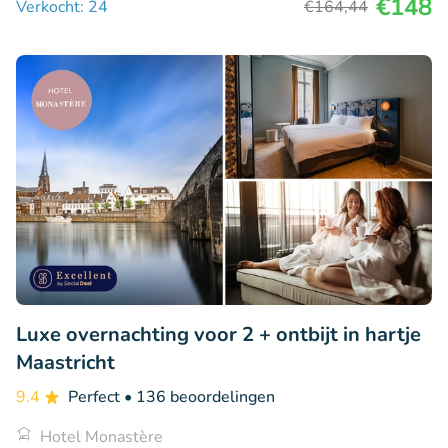
€148
Verkocht: 24
€164
,44
Luxe overnachting voor 2 + ontbijt in hartje
Maastricht
9.4
Perfect
• 136 beoordelingen
Hotel Monastère