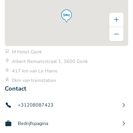
M Hotel Genk
Albert Remansstraat 1, 3600 Genk
417 km van Le Havre
0km van treinstation
Contact
+31208087423
Bedrijfspagina