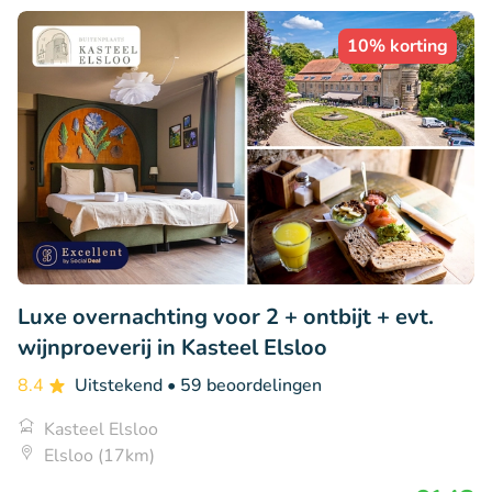
10% korting
Luxe overnachting voor 2 + ontbijt + evt.
wijnproeverij in Kasteel Elsloo
8.4
Uitstekend
• 59 beoordelingen
Kasteel Elsloo
Elsloo (17km)