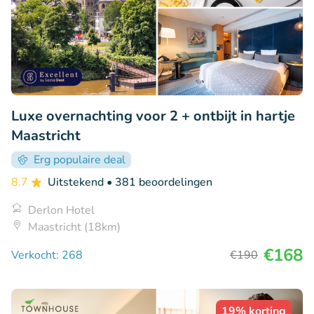
Luxe overnachting voor 2 + ontbijt in hartje
Maastricht
Erg populaire deal
8.7
Uitstekend
• 381 beoordelingen
Derlon Hotel
Maastricht (18km)
€168
Verkocht: 268
€190
19% korting