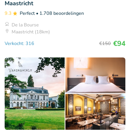
Maastricht
9.3
Perfect
• 1.708 beoordelingen
De la Bourse
Maastricht (18km)
€94
Verkocht: 316
€150