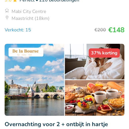
9.6
Perfect
• 220 beoordelingen
Mabi City Centre
Maastricht (18km)
€148
Verkocht: 15
€200
37% korting
Overnachting voor 2 + ontbijt in hartje