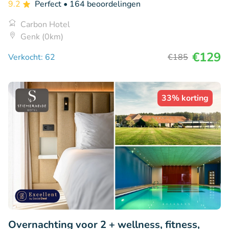
9.2
Perfect
• 164 beoordelingen
Carbon Hotel
Genk (0km)
€129
Verkocht: 62
€185
33% korting
Overnachting voor 2 + wellness, fitness,