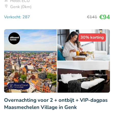
Hotel ECU
Genk (0km)
€94
Verkocht: 287
€141
30% korting
Overnachting voor 2 + ontbijt + VIP-dagpas
Maasmechelen Village in Genk