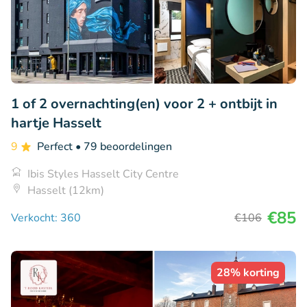
1 of 2 overnachting(en) voor 2 + ontbijt in
hartje Hasselt
9
Perfect
• 79 beoordelingen
Ibis Styles Hasselt City Centre
Hasselt (12km)
€85
Verkocht: 360
€106
28% korting