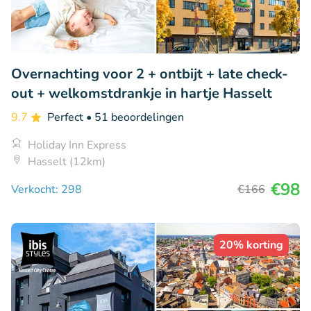
Overnachting voor 2 + ontbijt + late check-
out + welkomstdrankje in hartje Hasselt
9.7
Perfect
• 51 beoordelingen
Holiday Inn Express
Hasselt (12km)
€98
Verkocht: 298
€166
20% korting