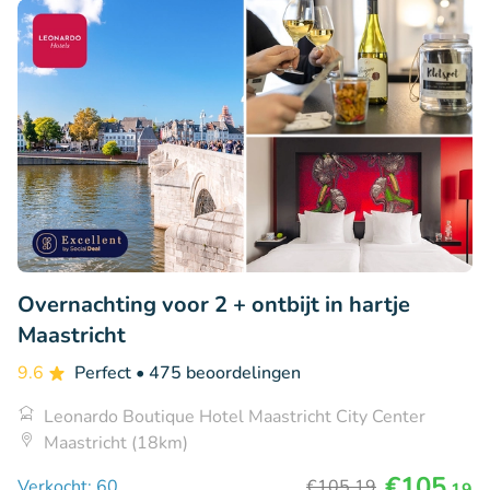
Overnachting voor 2 + ontbijt in hartje
Maastricht
9.6
Perfect
• 475 beoordelingen
Leonardo Boutique Hotel Maastricht City Center
Maastricht (18km)
€105
Verkocht: 60
€105
,19
,19