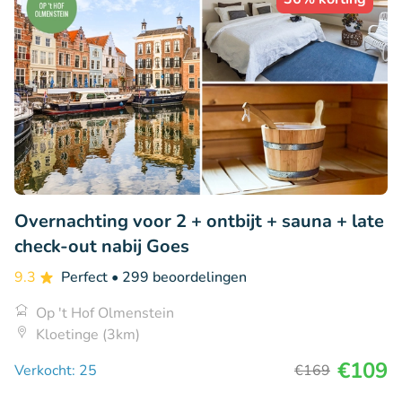
Overnachting voor 2 + ontbijt + sauna + late
check-out nabij Goes
9.3
Perfect
• 299 beoordelingen
Op 't Hof Olmenstein
Kloetinge (3km)
€109
Verkocht: 25
€169