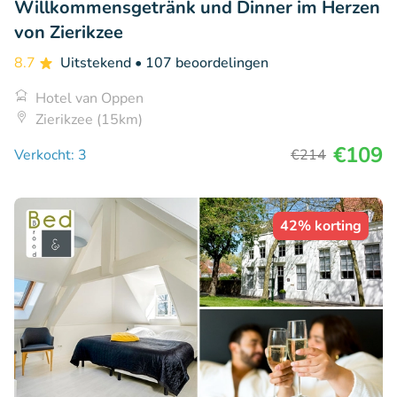
Willkommensgetränk und Dinner im Herzen
von Zierikzee
8.7
Uitstekend
• 107 beoordelingen
Hotel van Oppen
Zierikzee (15km)
€109
Verkocht: 3
€214
42% korting