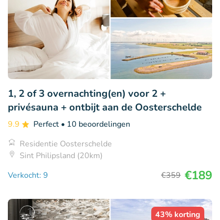
1, 2 of 3 overnachting(en) voor 2 +
privésauna + ontbijt aan de Oosterschelde
9.9
Perfect
• 10 beoordelingen
Residentie Oosterschelde
Sint Philipsland (20km)
€189
Verkocht: 9
€359
43% korting