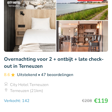
Overnachting voor 2 + ontbijt + late check-
out in Terneuzen
8.6
Uitstekend
• 47 beoordelingen
City Hotel Terneuzen
Terneuzen (21km)
€119
Verkocht: 142
€208