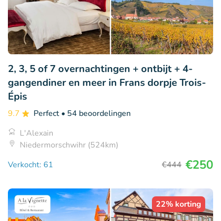
2, 3, 5 of 7 overnachtingen + ontbijt + 4-
gangendiner en meer in Frans dorpje Trois-
Épis
9.7
Perfect
• 54 beoordelingen
L'Alexain
Niedermorschwihr (524km)
€250
Verkocht: 61
€444
22% korting