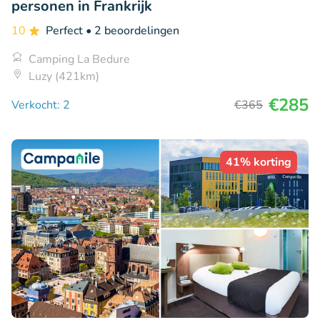
personen in Frankrijk
10
Perfect
• 2 beoordelingen
Camping La Bedure
Luzy (421km)
€285
Verkocht: 2
€365
41% korting