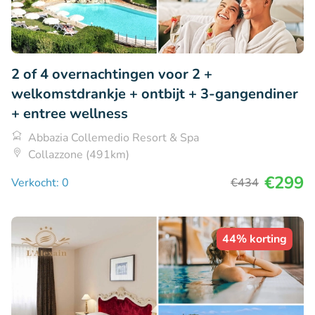
2 of 4 overnachtingen voor 2 +
welkomstdrankje + ontbijt + 3-gangendiner
+ entree wellness
Abbazia Collemedio Resort & Spa
Collazzone (491km)
€299
Verkocht: 0
€434
44% korting