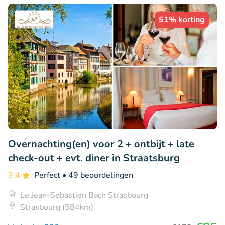
51% korting
Overnachting(en) voor 2 + ontbijt + late
check-out + evt. diner in Straatsburg
9.4
Perfect
• 49 beoordelingen
Le Jean-Sébastien Bach Strasbourg
Strasbourg (584km)