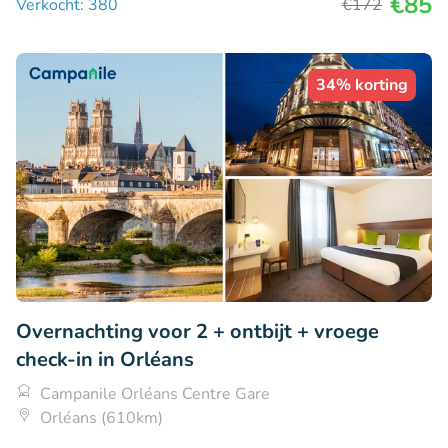
€85
Verkocht: 380
€172
34% korting
Overnachting voor 2 + ontbijt + vroege
check-in in Orléans
Campanile Orléans Centre Gare
Orléans (610km)