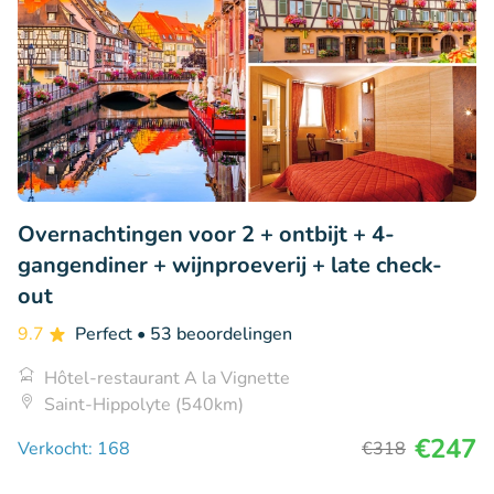
Overnachtingen voor 2 + ontbijt + 4-
gangendiner + wijnproeverij + late check-
out
9.7
Perfect
• 53 beoordelingen
Hôtel-restaurant A la Vignette
Saint-Hippolyte (540km)
€247
Verkocht: 168
€318