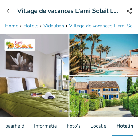
+31208087423
Village de vacances L'ami Soleil Le
Bereikbaar tot 23:00 uur
Clos des Oliviers
Home
Hotels
Vidauban
Village de vacances L'ami Solei
hikbaarheid
Informatie
Foto's
Locatie
Hotelinfo