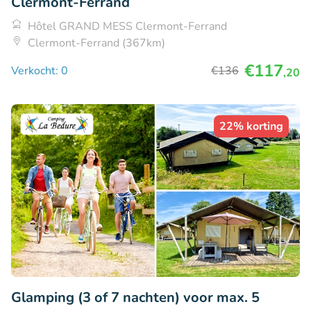
Clermont-Ferrand
Hôtel GRAND MESS Clermont-Ferrand
Clermont-Ferrand (367km)
€117
Verkocht: 0
€136
,20
22% korting
Glamping (3 of 7 nachten) voor max. 5