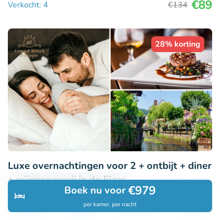
€89
Verkocht: 4
€134
28% korting
Luxe overnachtingen voor 2 + ontbijt + diner
+ wijnproeverij in de Elzas
€979
Boek nu voor
8.9
Uitstekend
• 30 beoordelingen
per kamer, per nacht
Ontdek
Zoeken
Boekingen
Menu
Grand Hôtel Filippo