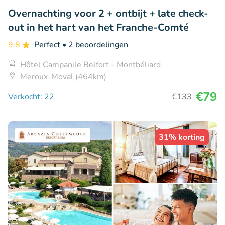
Overnachting voor 2 + ontbijt + late check-
out in het hart van het Franche-Comté
9.8
Perfect
• 2 beoordelingen
Hôtel Campanile Belfort - Montbéliard
Meroux-Moval (464km)
€79
Verkocht: 22
€133
31% korting