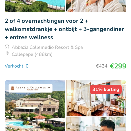
2 of 4 overnachtingen voor 2 +
welkomstdrankje + ontbijt + 3-gangendiner
+ entree wellness
Abbazia Collemedio Resort & Spa
Collepepe (488km)
€299
Verkocht: 0
€434
31% korting