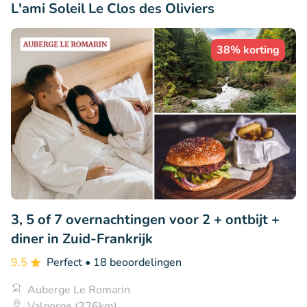
L'ami Soleil Le Clos des Oliviers
38% korting
3, 5 of 7 overnachtingen voor 2 + ontbijt +
diner in Zuid-Frankrijk
9.5
Perfect
• 18 beoordelingen
Auberge Le Romarin
Valgorge (226km)