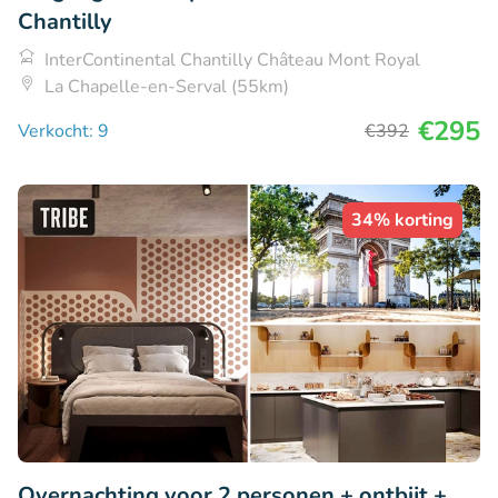
Chantilly
InterContinental Chantilly Château Mont Royal
La Chapelle-en-Serval (55km)
€295
Verkocht: 9
€392
34% korting
Overnachting voor 2 personen + ontbijt +