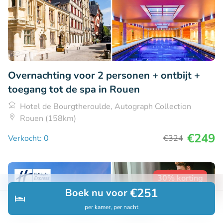
Overnachting voor 2 personen + ontbijt +
toegang tot de spa in Rouen
Hotel de Bourgtheroulde, Autograph Collection
Rouen (158km)
€249
Verkocht: 0
€324
30% korting
€251
Boek nu voor
per kamer, per nacht
Ontdek
Zoeken
Boekingen
Menu