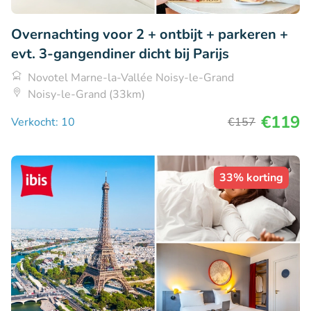
Overnachting voor 2 + ontbijt + parkeren +
evt. 3-gangendiner dicht bij Parijs
Novotel Marne-la-Vallée Noisy-le-Grand
Noisy-le-Grand (33km)
€119
Verkocht: 10
€157
33% korting