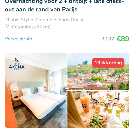
Overnachting voor 2 + ontbijt + late check-
out aan de rand van Parijs
ibis Styles Colombes Paris Ouest
Colombes (57km)
€89
Verkocht: 45
€132
19% korting