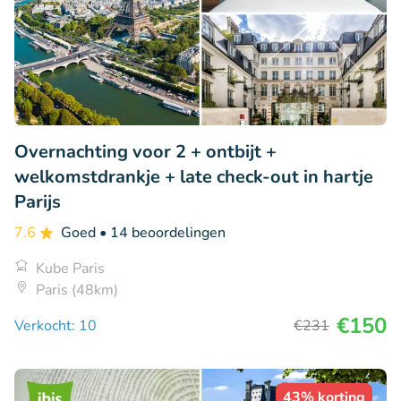
Overnachting voor 2 + ontbijt +
welkomstdrankje + late check-out in hartje
Parijs
7.6
Goed
• 14 beoordelingen
Kube Paris
Paris (48km)
€150
Verkocht: 10
€231
43% korting