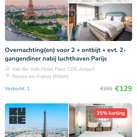
Overnachting(en) voor 2 + ontbijt + evt. 2-
gangendiner nabij luchthaven Parijs
Van der Valk Hotel Paris CDG Airport
Roissy-en-France (45km)
€129
Verkocht: 1
€201
35% korting