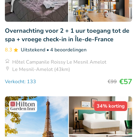
Overnachting voor 2 + 1 uur toegang tot de
spa + vroege check-in in Île-de-France
8.3
Uitstekend
• 4 beoordelingen
Hôtel Campanile Roissy Le Mesnil Amelot
Le Mesnil-Amelot (43km)
€57
Verkocht: 133
€99
34% korting