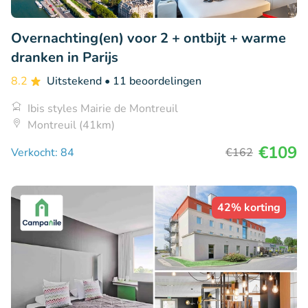
Overnachting(en) voor 2 + ontbijt + warme
dranken in Parijs
8.2
Uitstekend
• 11 beoordelingen
Ibis styles Mairie de Montreuil
Montreuil (41km)
€109
Verkocht: 84
€162
42% korting