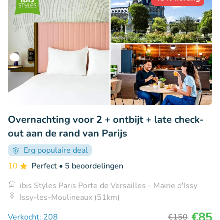
Overnachting voor 2 + ontbijt + late check-
out aan de rand van Parijs
Erg populaire deal
10
Perfect
• 5 beoordelingen
ibis Styles Paris Porte de Versailles - Mairie d'Issy
Issy-les-Moulineaux (51km)
€85
Verkocht: 208
€150