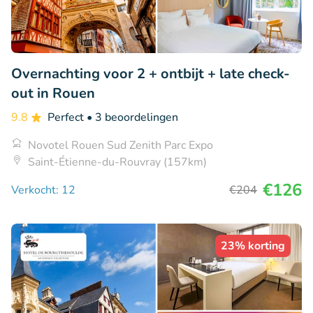
Overnachting voor 2 + ontbijt + late check-
out in Rouen
9.8
Perfect
• 3 beoordelingen
Novotel Rouen Sud Zenith Parc Expo
Saint-Étienne-du-Rouvray (157km)
€126
Verkocht: 12
€204
23% korting