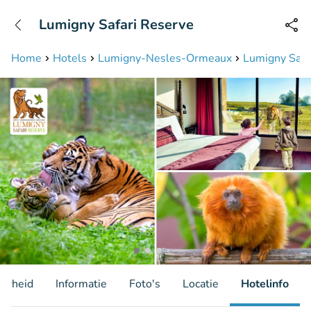
+31208087423
Lumigny Safari Reserve
Bereikbaar tot 23:00 uur
Home
Hotels
Lumigny-Nesles-Ormeaux
Lumigny Safa
aarheid
Informatie
Foto's
Locatie
Hotelinfo