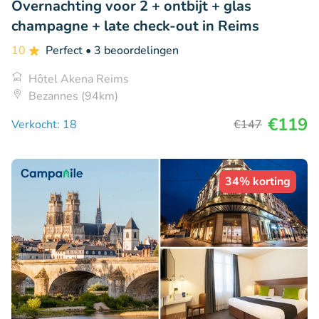
Overnachting voor 2 + ontbijt + glas
champagne + late check-out in Reims
10
Perfect
• 3 beoordelingen
Hôtel Akena Reims
Bezannes (94km)
€119
Verkocht: 18
€147
34% korting