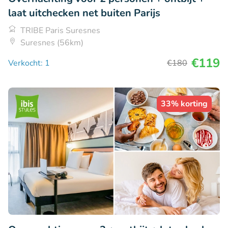
laat uitchecken net buiten Parijs
TRIBE Paris Suresnes
Suresnes (56km)
€119
Verkocht: 1
€180
33% korting