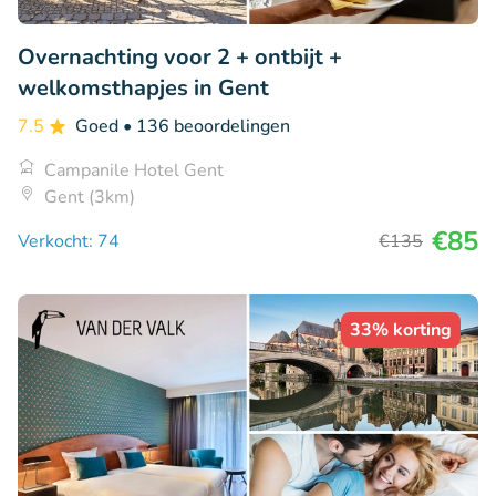
Overnachting voor 2 + ontbijt +
welkomsthapjes in Gent
7.5
Goed
• 136 beoordelingen
Campanile Hotel Gent
Gent (3km)
€85
Verkocht: 74
€135
33% korting