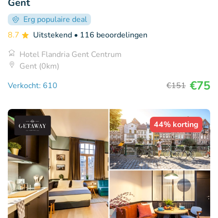
Gent
Erg populaire deal
8.7
Uitstekend
• 116 beoordelingen
Hotel Flandria Gent Centrum
Gent (0km)
€75
Verkocht: 610
€151
44% korting