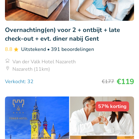
Overnachting(en) voor 2 + ontbijt + late
check-out + evt. diner nabij Gent
8.8
Uitstekend
• 391 beoordelingen
Van der Valk Hotel Nazareth
Nazareth (11km)
€119
Verkocht: 32
€177
57% korting