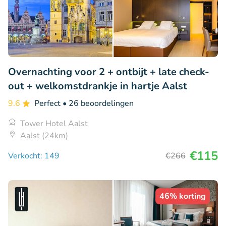
Overnachting voor 2 + ontbijt + late check-
out + welkomstdrankje in hartje Aalst
9.6
Perfect
• 26 beoordelingen
Tower Hotel Aalst
Aalst (24km)
€115
Verkocht: 149
€266
46% korting