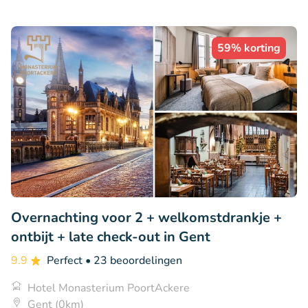
59% korting
Overnachting voor 2 + welkomstdrankje +
ontbijt + late check-out in Gent
9.9
Perfect
• 23 beoordelingen
Hotel Monasterium PoortAckere
Gent (0km)