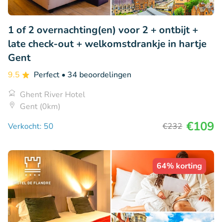
1 of 2 overnachting(en) voor 2 + ontbijt +
late check-out + welkomstdrankje in hartje
Gent
9.5
Perfect
• 34 beoordelingen
Ghent River Hotel
Gent (0km)
€109
Verkocht: 50
€232
64% korting