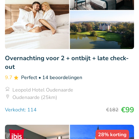
Overnachting voor 2 + ontbijt + late check-
out
9.7
Perfect
• 14 beoordelingen
Leopold Hotel Oudenaarde
Oudenaarde (25km)
€99
Verkocht: 114
€182
28% korting