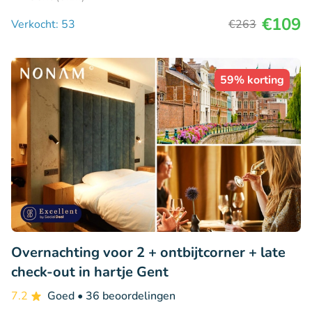
€109
Verkocht: 53
€263
59% korting
Overnachting voor 2 + ontbijtcorner + late
check-out in hartje Gent
7.2
Goed
• 36 beoordelingen