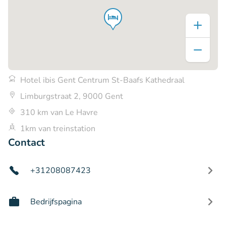
Hotel ibis Gent Centrum St-Baafs Kathedraal
Limburgstraat 2, 9000 Gent
310 km van Le Havre
1km van treinstation
Contact
+31208087423
Bedrijfspagina