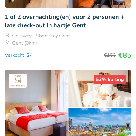
1 of 2 overnachting(en) voor 2 personen +
late check-out in hartje Gent
Getaway - ShortStay Gent
Gent (0km)
€85
Verkocht: 24
€153
53% korting