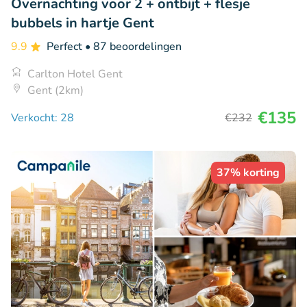
Overnachting voor 2 + ontbijt + flesje
bubbels in hartje Gent
9.9
Perfect
• 87 beoordelingen
Carlton Hotel Gent
Gent (2km)
€135
Verkocht: 28
€232
37% korting