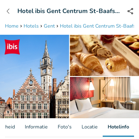
+31208087423
Hotel ibis Gent Centrum St-Baafs
Bereikbaar tot 23:00 uur
Kathedraal
Home
Hotels
Gent
Hotel ibis Gent Centrum St-Baafs 
aarheid
Informatie
Foto's
Locatie
Hotelinfo