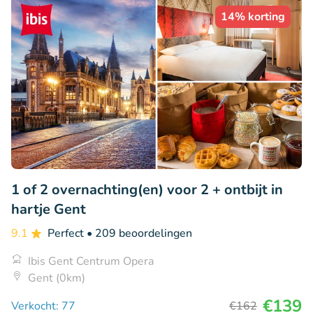
14% korting
1 of 2 overnachting(en) voor 2 + ontbijt in
hartje Gent
9.1
Perfect
• 209 beoordelingen
Ibis Gent Centrum Opera
Gent (0km)
€139
Verkocht: 77
€162