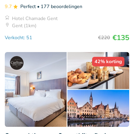
9.7
Perfect
• 177 beoordelingen
Hotel Chamade Gent
Gent (1km)
€135
Verkocht: 51
€220
42% korting