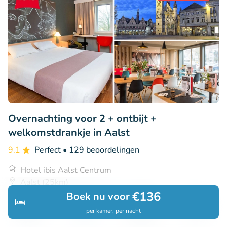
Overnachting voor 2 + ontbijt +
welkomstdrankje in Aalst
9.1
Perfect
• 129 beoordelingen
Hotel ibis Aalst Centrum
Aalst (25km)
€136
Boek nu voor
€105
Verkocht: 103
€146
per kamer, per nacht
Ontdek
Zoeken
Boekingen
Menu