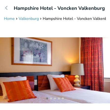
+31208087423
Hampshire Hotel - Voncken Valkenburg
Bereikbaar tot 23:00 uur
Home
Valkenburg
Hampshire Hotel - Voncken Valkenbu