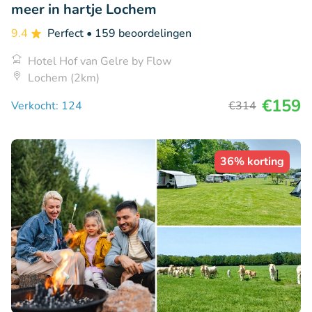
meer in hartje Lochem
9.4
Perfect
• 159 beoordelingen
Hotel Hof van Gelre by Flow
Lochem (2km)
€159
Verkocht: 124
€314
36% korting