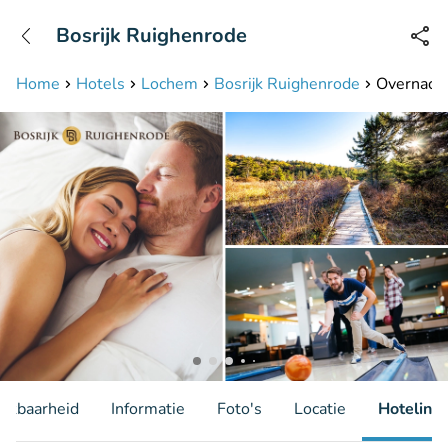
+31208087423
Bosrijk Ruighenrode
Bereikbaar tot 23:00 uur
Home
Hotels
Lochem
Bosrijk Ruighenrode
Overnacht
hikbaarheid
Informatie
Foto's
Locatie
Hotelinfo