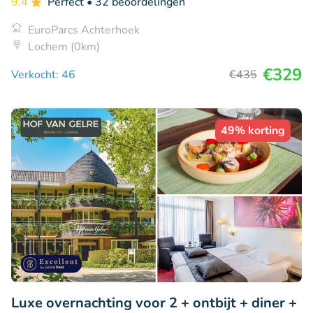
9.4
Perfect
• 32 beoordelingen
EuroParcs Achterhoek
Lochem (0km)
€329
Verkocht: 46
€435
49% korting
Luxe overnachting voor 2 + ontbijt + diner +