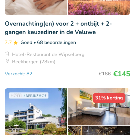
Overnachting(en) voor 2 + ontbijt + 2-
gangen keuzediner in de Veluwe
7.7
Goed
• 68 beoordelingen
Hotel-Restaurant de Wipselberg
Beekbergen (28km)
€145
Verkocht: 82
€186
31% korting