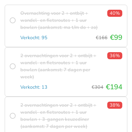
Overnachting voor 2 + ontbijt +
40%
wandel- en fietsroutes + 1 uur
bowlen (aankomst: ma t/m do + zo)
€99
Verkocht: 95
€166
2 overnachtingen voor 2 + ontbijt +
36%
wandel- en fietsroutes + 1 uur
bowlen (aankomst: 7 dagen per
week)
€194
Verkocht: 13
€304
2 overnachtingen voor 2 + ontbijt +
38%
wandel- en fietsroutes + 1 uur
bowlen + 3-gangen keuzediner
(aankomst: 7 dagen per week)