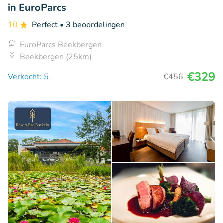
in EuroParcs
10
Perfect
• 3 beoordelingen
EuroParcs Beekbergen
Beekbergen (25km)
€329
Verkocht: 5
€456