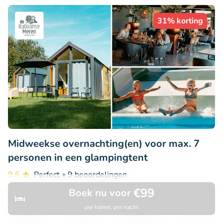
31% korting
Midweekse overnachting(en) voor max. 7
personen in een glampingtent
9.6
Perfect
• 9 beoordelingen
€99
Boek nu voor
Vakantiepark de Italiaanse Meren
Winterswijk Kotten (35km)
per kamer, per nacht
Ontdek
Zoeken
Boekingen
Menu