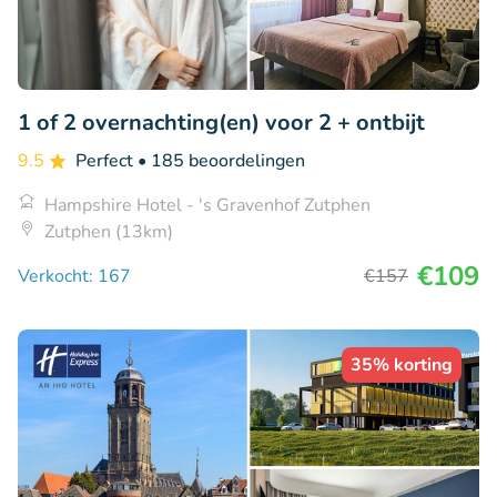
1 of 2 overnachting(en) voor 2 + ontbijt
9.5
Perfect
• 185 beoordelingen
Hampshire Hotel - 's Gravenhof Zutphen
Zutphen (13km)
€109
Verkocht: 167
€157
35% korting