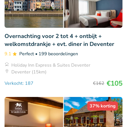
Overnachting voor 2 tot 4 + ontbijt +
welkomstdrankje + evt. diner in Deventer
9.1
Perfect
• 199 beoordelingen
Holiday Inn Express & Suites Deventer
Deventer (15km)
€105
Verkocht: 187
€162
37% korting