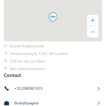
Bosrijk Ruighenrode
Vordenseweg 6, 7241 SB Lochem
530 km van Le Havre
3km van treinstation
Contact
+31208087423
Bedrijfspagina