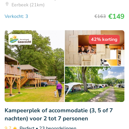
Eerbeek (21km)
€149
Verkocht: 3
€163
42% korting
Kampeerplek of accommodatie (3, 5 of 7
nachten) voor 2 tot 7 personen
9.7
Perfect
• 23 beoordelingen