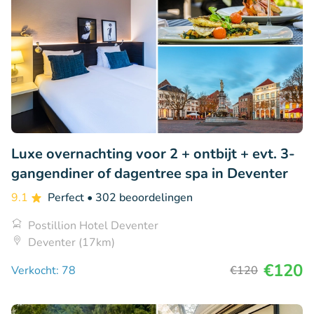
Luxe overnachting voor 2 + ontbijt + evt. 3-
gangendiner of dagentree spa in Deventer
9.1
Perfect
• 302 beoordelingen
Postillion Hotel Deventer
Deventer (17km)
€120
Verkocht: 78
€120