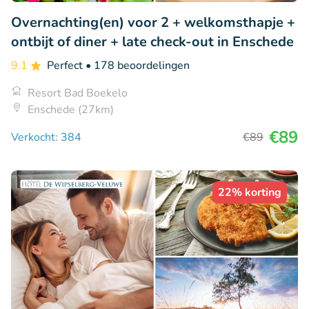
Overnachting(en) voor 2 + welkomsthapje +
ontbijt of diner + late check-out in Enschede
9.1
Perfect
• 178 beoordelingen
Resort Bad Boekelo
Enschede (27km)
€89
Verkocht: 384
€89
22% korting