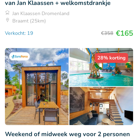
van Jan Klaassen + welkomstdrankje
Jan Klaassen Dromenland
Braamt (25km)
€165
Verkocht: 19
€358
28% korting
Weekend of midweek weg voor 2 personen