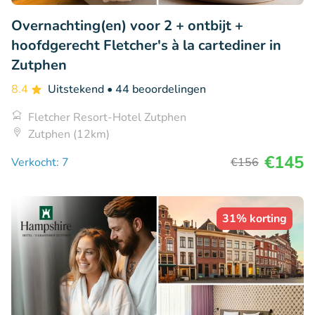
Overnachting(en) voor 2 + ontbijt +
hoofdgerecht Fletcher's à la cartediner in
Zutphen
8.4
Uitstekend
• 44 beoordelingen
Fletcher Resort-Hotel Zutphen
Zutphen (12km)
€145
Verkocht: 7
€156
31% korting