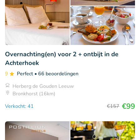
Overnachting(en) voor 2 + ontbijt in de
Achterhoek
9
Perfect
• 66 beoordelingen
Herberg de Gouden Leeuw
Bronkhorst (16km)
€99
Verkocht: 41
€157