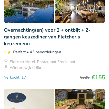
Overnachting(en) voor 2 + ontbijt + 2-
gangen keuzediner van Fletcher's
keuzemenu
9
Perfect
• 43 beoordelingen
Fletcher Hotel-Restaurant Frerikshof
Winterswijk (28km)
€155
Verkocht: 17
€225