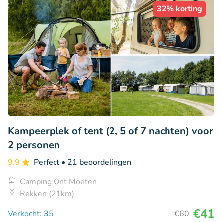
32% korting
Kampeerplek of tent (2, 5 of 7 nachten) voor
2 personen
9.9
Perfect
• 21 beoordelingen
Camping Ont Moeten
Rekken (21km)
€41
Verkocht: 35
€60