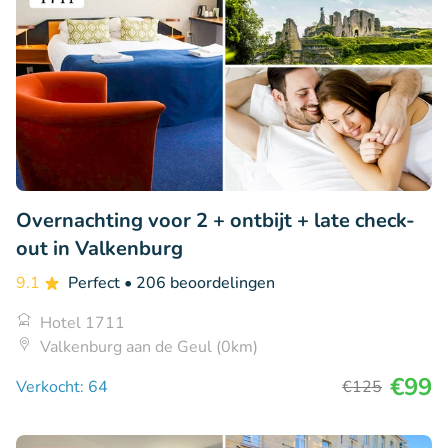
Overnachting voor 2 + ontbijt + late check-
out in Valkenburg
9.1
Perfect
• 206 beoordelingen
Hotel 1711
Valkenburg aan de Geul (0km)
€99
Verkocht: 64
€125