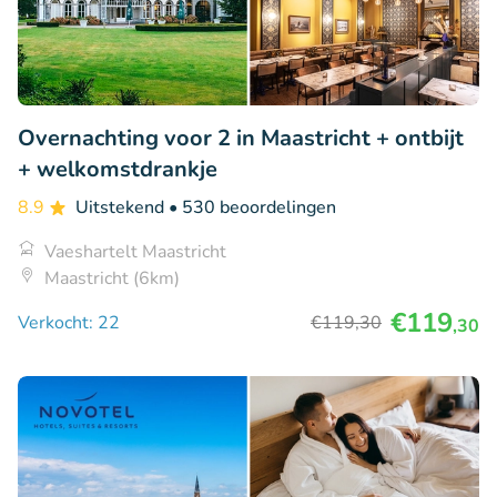
Overnachting voor 2 in Maastricht + ontbijt
+ welkomstdrankje
8.9
Uitstekend
• 530 beoordelingen
Vaeshartelt Maastricht
Maastricht (6km)
€119
Verkocht: 22
€119
,30
,30