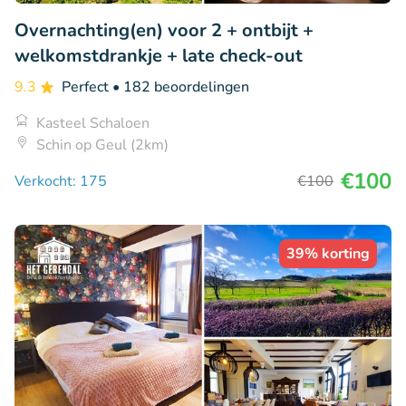
Overnachting(en) voor 2 + ontbijt +
welkomstdrankje + late check-out
9.3
Perfect
• 182 beoordelingen
Kasteel Schaloen
Schin op Geul (2km)
€100
Verkocht: 175
€100
39% korting