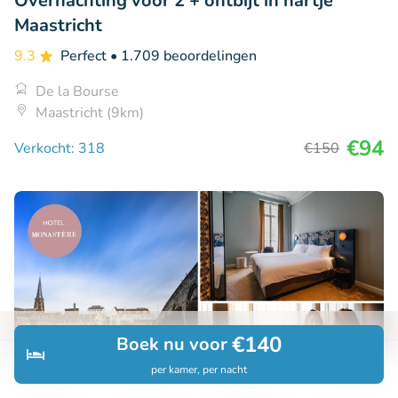
Overnachting voor 2 + ontbijt in hartje
Maastricht
9.3
Perfect
• 1.709 beoordelingen
De la Bourse
Maastricht (9km)
€94
Verkocht: 318
€150
€140
Boek nu voor
per kamer, per nacht
Ontdek
Zoeken
Boekingen
Menu