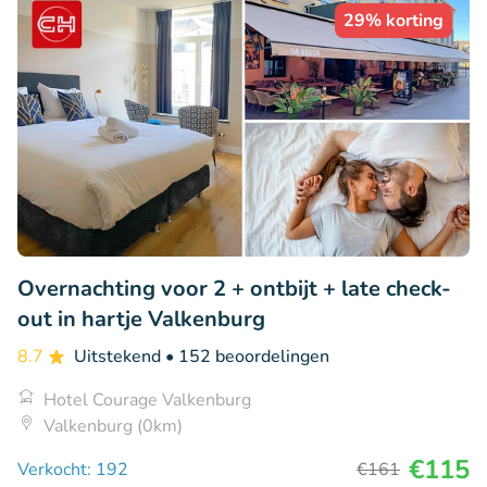
29% korting
Overnachting voor 2 + ontbijt + late check-
out in hartje Valkenburg
8.7
Uitstekend
• 152 beoordelingen
Hotel Courage Valkenburg
Valkenburg (0km)
€115
Verkocht: 192
€161