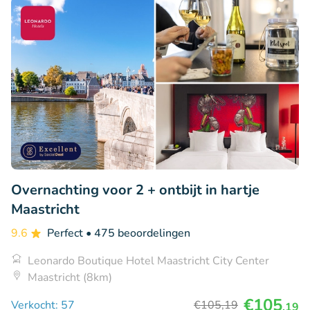
Overnachting voor 2 + ontbijt in hartje
Maastricht
9.6
Perfect
• 475 beoordelingen
Leonardo Boutique Hotel Maastricht City Center
Maastricht (8km)
€105
Verkocht: 57
€105
,19
,19