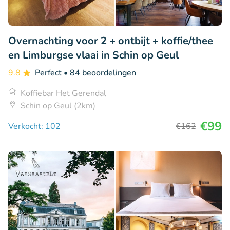
Overnachting voor 2 + ontbijt + koffie/thee
en Limburgse vlaai in Schin op Geul
9.8
Perfect
• 84 beoordelingen
Koffiebar Het Gerendal
Schin op Geul (2km)
€99
Verkocht: 102
€162