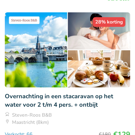
28% korting
Overnachting in een stacaravan op het
water voor 2 t/m 4 pers. + ontbijt
Steven-Roos B&B
Maastricht (8km)
€129
Verkocht: 66
€180