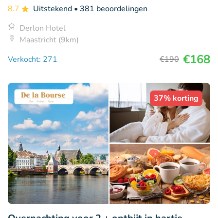
8.7
Uitstekend
• 381 beoordelingen
Derlon Hotel
Maastricht (9km)
€168
Verkocht: 271
€190
37% korting