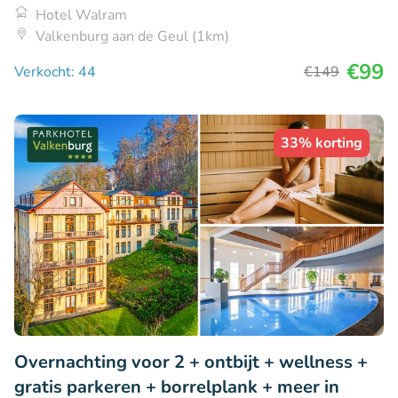
Hotel Walram
Valkenburg aan de Geul (1km)
€99
Verkocht: 44
€149
33% korting
Overnachting voor 2 + ontbijt + wellness +
gratis parkeren + borrelplank + meer in