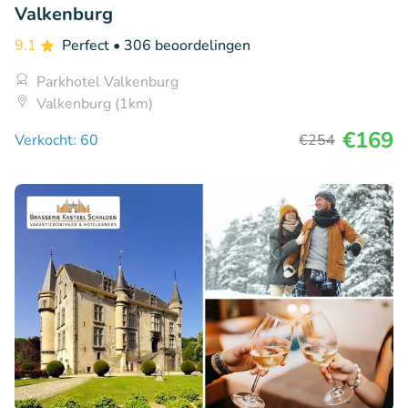
Valkenburg
9.1
Perfect
• 306 beoordelingen
Parkhotel Valkenburg
Valkenburg (1km)
€169
Verkocht: 60
€254