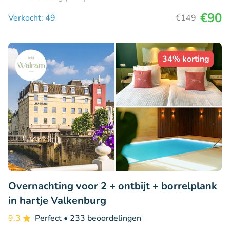
€90
Verkocht: 49
€149
34% korting
Overnachting voor 2 + ontbijt + borrelplank
in hartje Valkenburg
9.3
Perfect
• 233 beoordelingen