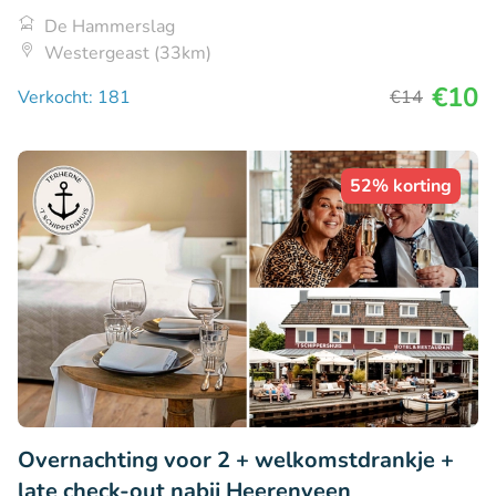
De Hammerslag
Westergeast (33km)
€10
Verkocht: 181
€14
52% korting
Overnachting voor 2 + welkomstdrankje +
late check-out nabij Heerenveen