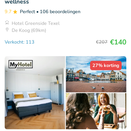
wellness
9.7
Perfect
• 106 beoordelingen
Hotel Greenside Texel
De Koog (69km)
€140
Verkocht: 113
€207
27% korting