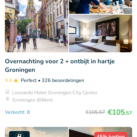
Overnachting voor 2 + ontbijt in hartje
Groningen
9.8
Perfect
• 326 beoordelingen
Leonardo Hotel Groningen City Center
Groningen (66km)
€105
Verkocht: 8
€105
,57
,57
45% korting