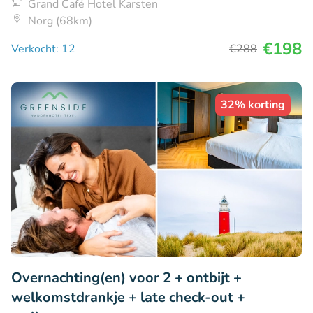
Grand Café Hotel Karsten
Norg (68km)
€198
Verkocht: 12
€288
32% korting
Overnachting(en) voor 2 + ontbijt +
welkomstdrankje + late check-out +