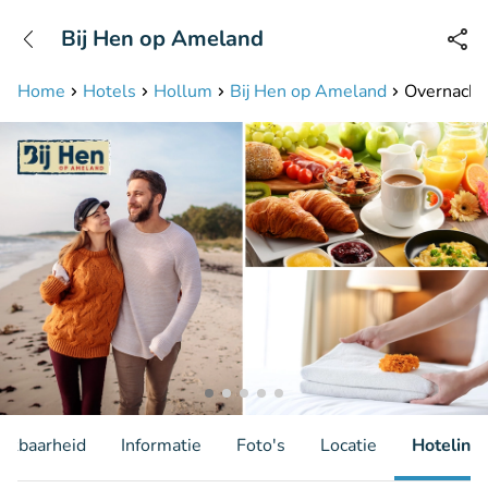
+31208087423
Bij Hen op Ameland
Bereikbaar tot 23:00 uur
Home
Hotels
Hollum
Bij Hen op Ameland
Overnachti
hikbaarheid
Informatie
Foto's
Locatie
Hotelinfo