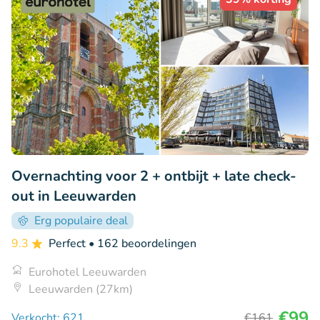
Overnachting voor 2 + ontbijt + late check-
out in Leeuwarden
Erg populaire deal
9.3
Perfect
• 162 beoordelingen
Eurohotel Leeuwarden
Leeuwarden (27km)
€99
Verkocht: 621
€161