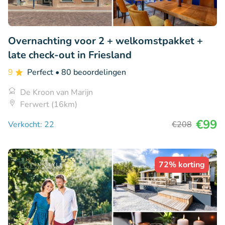
Overnachting voor 2 + welkomstpakket +
late check-out in Friesland
9
Perfect
• 80 beoordelingen
De Kroon van Marijn
Ferwert (16km)
€99
Verkocht: 22
€208
72% korting