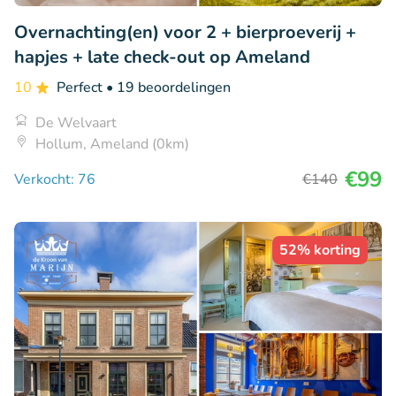
Overnachting(en) voor 2 + bierproeverij +
hapjes + late check-out op Ameland
10
Perfect
• 19 beoordelingen
De Welvaart
Hollum, Ameland (0km)
€99
Verkocht: 76
€140
52% korting