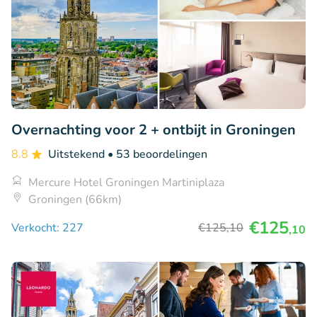
Overnachting voor 2 + ontbijt in Groningen
8.8
Uitstekend
• 53 beoordelingen
Mercure Hotel Groningen Martiniplaza
Groningen (66km)
€125
Verkocht: 227
€125
,10
,10