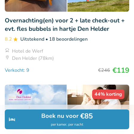
Overnachting(en) voor 2 + late check-out +
evt. fles bubbels in hartje Den Helder
8.2
Uitstekend
• 18 beoordelingen
Hotel de Werf
Den Helder (78km)
€119
Verkocht: 9
€246
44% korting
€85
Boek nu voor
per kamer, per nacht
Ontdek
Zoeken
Boekingen
Menu