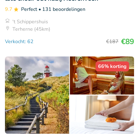
9.7
Perfect
• 131 beoordelingen
't Schippershuis
Terherne (45km)
€89
Verkocht: 62
€187
66% korting