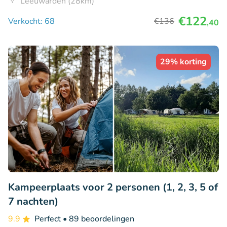
Leeuwarden (28km)
€122
Verkocht: 68
€136
,40
29% korting
Kampeerplaats voor 2 personen (1, 2, 3, 5 of
7 nachten)
9.9
Perfect
• 89 beoordelingen