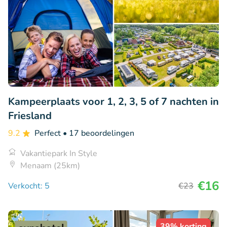
Kampeerplaats voor 1, 2, 3, 5 of 7 nachten in
Friesland
9.2
Perfect
• 17 beoordelingen
Vakantiepark In Style
Menaam (25km)
€16
Verkocht: 5
€23
39% korting