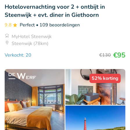
Hotelovernachting voor 2 + ontbijt in
Steenwijk + evt. diner in Giethoorn
9.8
Perfect
• 109 beoordelingen
MyHotel Steenwijk
Steenwijk (78km)
€95
Verkocht: 20
€130
52% korting