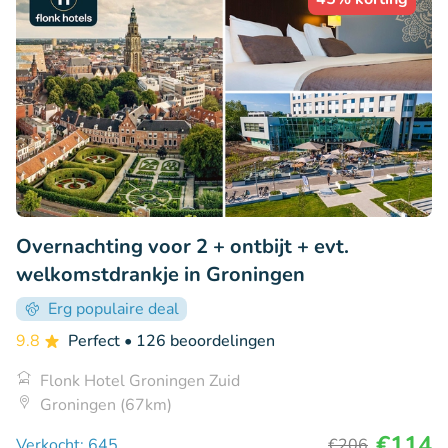
Overnachting voor 2 + ontbijt + evt.
welkomstdrankje in Groningen
Erg populaire deal
9.8
Perfect
• 126 beoordelingen
Flonk Hotel Groningen Zuid
Groningen (67km)
€114
Verkocht: 645
€206