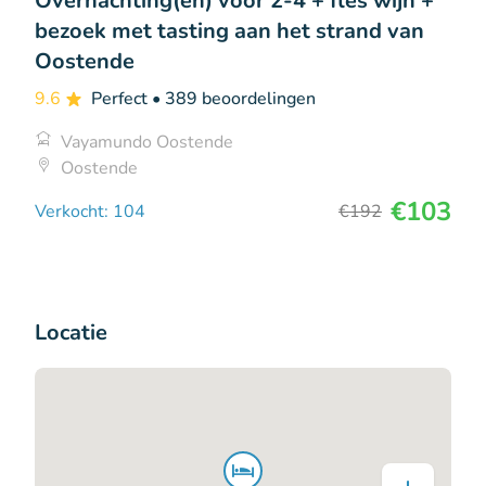
Overnachting(en) voor 2-4 + fles wijn +
bezoek met tasting aan het strand van
Oostende
9.6
Perfect
• 389 beoordelingen
Vayamundo Oostende
Oostende
€103
Verkocht: 104
€192
Locatie