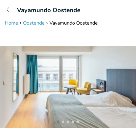
+31208087423
Vayamundo Oostende
Bereikbaar tot 23:00 uur
Home
Oostende
Vayamundo Oostende