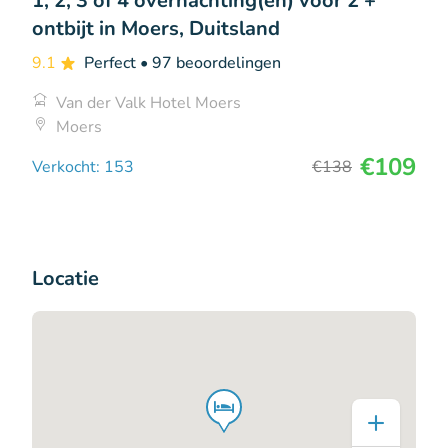
1, 2, 3 of 4 overnachting(en) voor 2 +
ontbijt in Moers, Duitsland
9.1
Perfect
• 97 beoordelingen
Van der Valk Hotel Moers
Moers
€109
Verkocht: 153
€138
Locatie