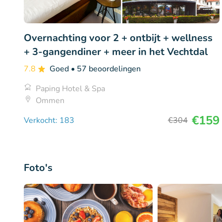
Overnachting voor 2 + ontbijt + wellness
+ 3-gangendiner + meer in het Vechtdal
7.8
Goed
• 57 beoordelingen
Paping Hotel & Spa
Ommen
€159
Verkocht: 183
€304
Foto's