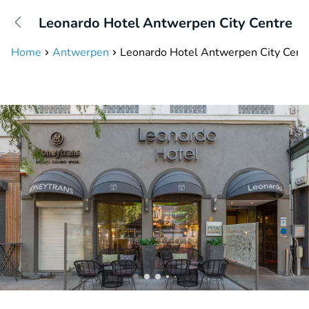
+31208087423
Leonardo Hotel Antwerpen City Centre
Bereikbaar tot 23:00 uur
Home
Antwerpen
Leonardo Hotel Antwerpen City Cent