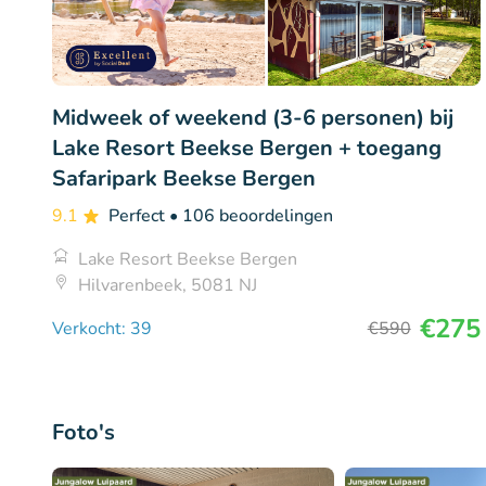
Midweek of weekend (3-6 personen) bij
Lake Resort Beekse Bergen + toegang
Safaripark Beekse Bergen
9.1
Perfect
• 106 beoordelingen
Lake Resort Beekse Bergen
Hilvarenbeek, 5081 NJ
€275
Verkocht: 39
€590
Foto's