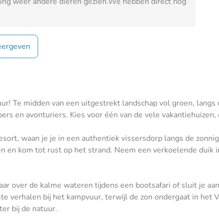
ndeling weer andere dieren gezien.We hebben direct nog
ergeven
ur! Te midden van een uitgestrekt landschap vol groen, langs 
rs en avonturiers. Kies voor één van de vele vakantiehuizen, c
esort, waan je je in een authentiek vissersdorp langs de zonn
ten en kom tot rust op het strand. Neem een verkoelende duik
aar over de kalme wateren tijdens een bootsafari of sluit je aan
te verhalen bij het kampvuur, terwijl de zon ondergaat in het
er bij de natuur.