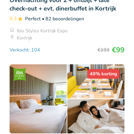
Overnachting voor 2 + ontbijt + late
check-out + evt. dinerbuffet in Kortrijk
9.3
Perfect
• 82 beoordelingen
Ibis Styles Kortrijk Expo
Kortrijk
€99
Verkocht: 104
€193
49% korting