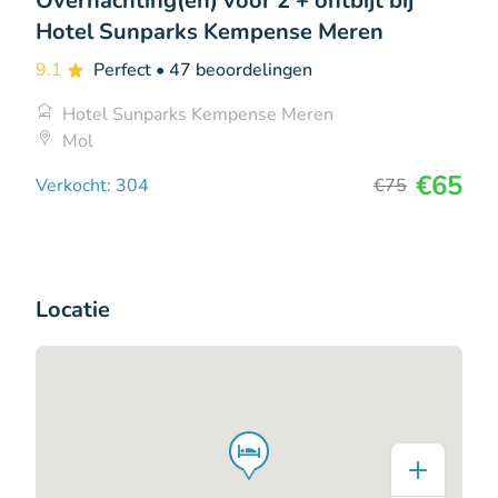
Overnachting(en) voor 2 + ontbijt bij
Hotel Sunparks Kempense Meren
9.1
Perfect
• 47 beoordelingen
Hotel Sunparks Kempense Meren
Mol
€65
Verkocht: 304
€75
Locatie