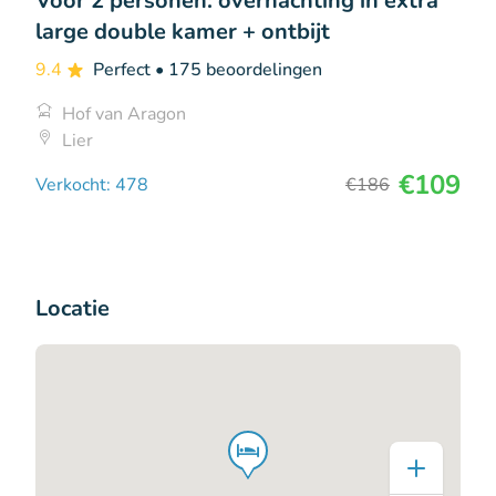
Voor 2 personen: overnachting in extra
large double kamer + ontbijt
9.4
Perfect
• 175 beoordelingen
Hof van Aragon
Lier
€109
Verkocht: 478
€186
Locatie