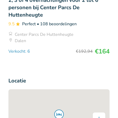
2, 3 of 4 overnachtingen voor 2 tot 6
personen bij Center Parcs De
Huttenheugte
9.5
Perfect
• 108 beoordelingen
Center Parcs De Huttenheugte
Dalen
€164
Verkocht: 6
€192
,94
Locatie