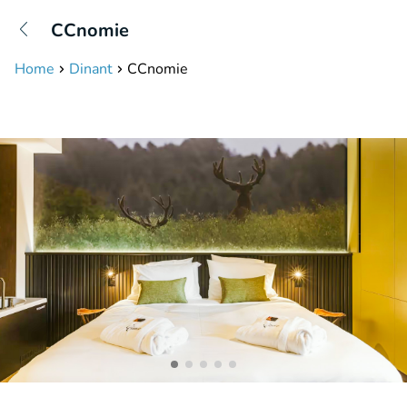
+31208087423
CCnomie
Bereikbaar tot 23:00 uur
Home
Dinant
CCnomie