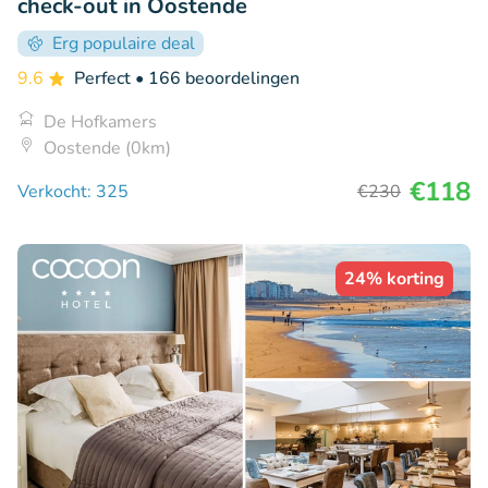
check-out in Oostende
Erg populaire deal
9.6
Perfect
• 166 beoordelingen
De Hofkamers
Oostende (0km)
€118
Verkocht: 325
€230
24% korting