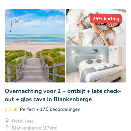
26% korting
Overnachting voor 2 + ontbijt + late check-
out + glas cava in Blankenberge
9.1
Perfect
• 175 beoordelingen
Hôtel José
Blankenberge (17km)