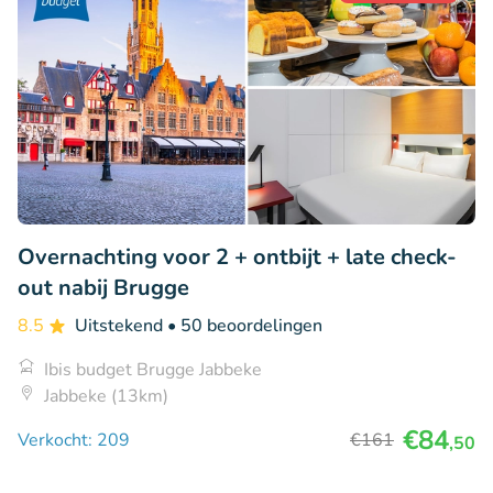
Overnachting voor 2 + ontbijt + late check-
out nabij Brugge
8.5
Uitstekend
• 50 beoordelingen
Ibis budget Brugge Jabbeke
Jabbeke (13km)
€84
Verkocht: 209
€161
,50