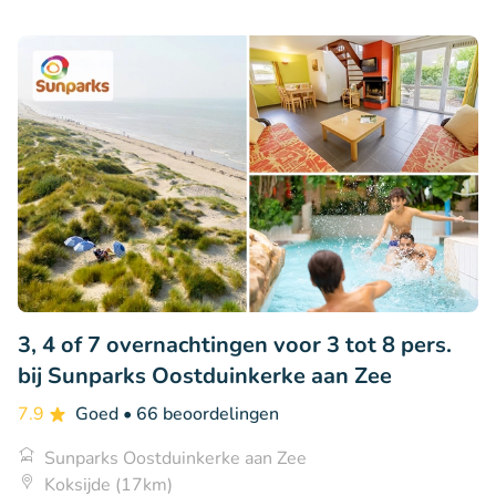
3, 4 of 7 overnachtingen voor 3 tot 8 pers.
bij Sunparks Oostduinkerke aan Zee
7.9
Goed
• 66 beoordelingen
Sunparks Oostduinkerke aan Zee
Koksijde (17km)