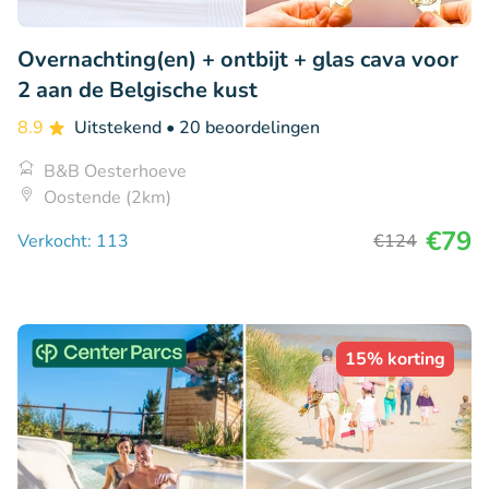
Overnachting(en) + ontbijt + glas cava voor
2 aan de Belgische kust
8.9
Uitstekend
• 20 beoordelingen
B&B Oesterhoeve
Oostende (2km)
€79
Verkocht: 113
€124
15% korting