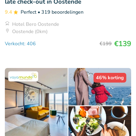
late check-out in Oostende
9.4
Perfect
• 319 beoordelingen
Hotel Bero Oostende
Oostende (0km)
€139
Verkocht: 406
€199
46% korting