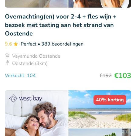
Overnachting(en) voor 2-4 + fles wijn +
bezoek met tasting aan het strand van
Oostende
9.6
Perfect
• 389 beoordelingen
Vayamundo Oostende
Oostende (3km)
€103
Verkocht: 104
€192
40% korting