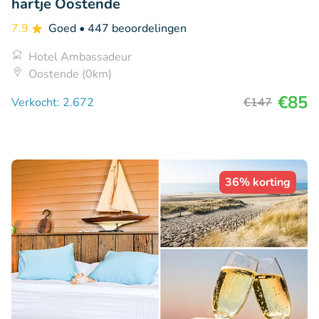
hartje Oostende
7.9
Goed
• 447 beoordelingen
Hotel Ambassadeur
Oostende (0km)
€85
Verkocht: 2.672
€147
36% korting