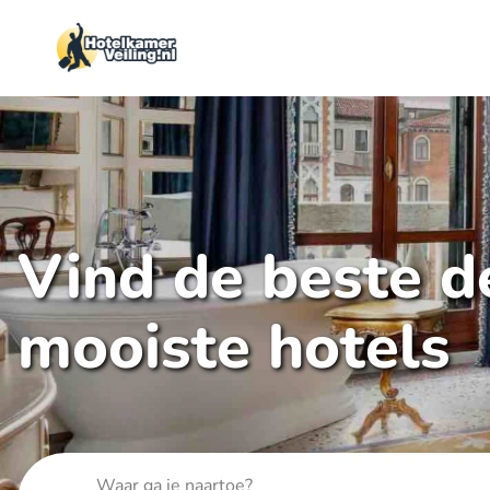
Vind de beste de
mooiste hotels
Waar ga je naartoe?