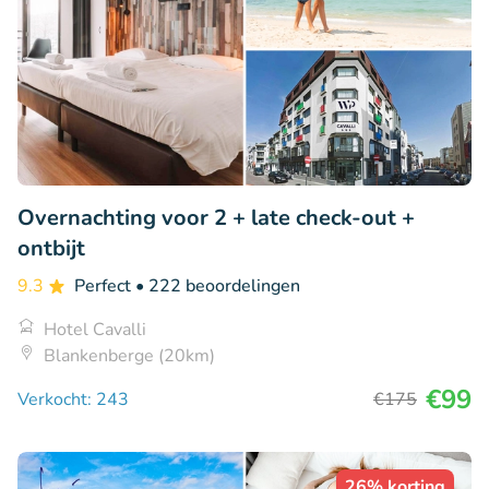
Overnachting voor 2 + late check-out +
ontbijt
9.3
Perfect
• 222 beoordelingen
Hotel Cavalli
Blankenberge (20km)
€99
Verkocht: 243
€175
26% korting