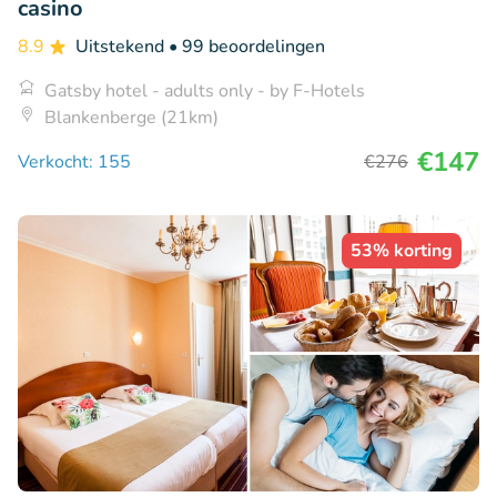
casino
8.9
Uitstekend
• 99 beoordelingen
Gatsby hotel - adults only - by F-Hotels
Blankenberge (21km)
€147
Verkocht: 155
€276
53% korting