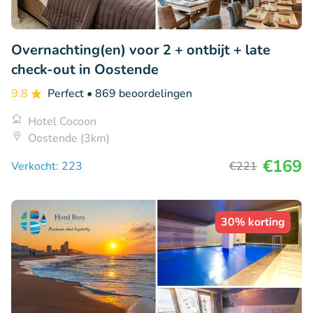
Overnachting(en) voor 2 + ontbijt + late
check-out in Oostende
9.8
Perfect
• 869 beoordelingen
Hotel Cocoon
Oostende (3km)
€169
Verkocht: 223
€221
30% korting