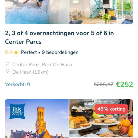
2, 3 of 4 overnachtingen voor 5 of 6 in
Center Parcs
9.4
Perfect
• 9 beoordelingen
Center Parcs Park De Haan
De Haan (15km)
€252
Verkocht: 0
€296
,47
48% korting