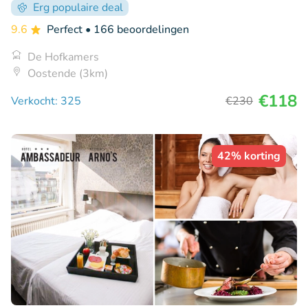
Erg populaire deal
9.6
Perfect
• 166 beoordelingen
De Hofkamers
Oostende (3km)
€118
Verkocht: 325
€230
42% korting