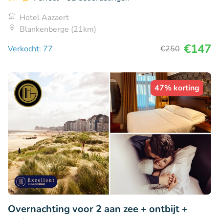
Hotel Aazaert
Blankenberge (21km)
€147
Verkocht: 77
€250
47% korting
Overnachting voor 2 aan zee + ontbijt +