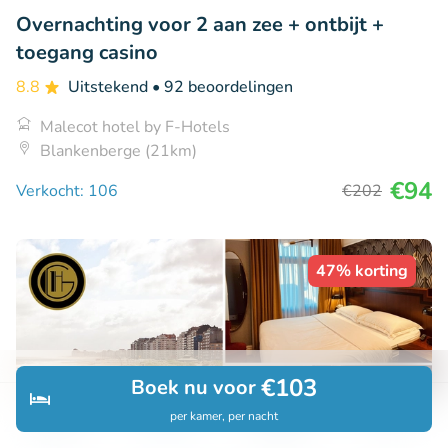
Overnachting voor 2 aan zee + ontbijt +
toegang casino
8.8
Uitstekend
• 92 beoordelingen
Malecot hotel by F-Hotels
Blankenberge (21km)
€94
Verkocht: 106
€202
47% korting
€103
Boek nu voor
per kamer, per nacht
Ontdek
Zoeken
Boekingen
Menu