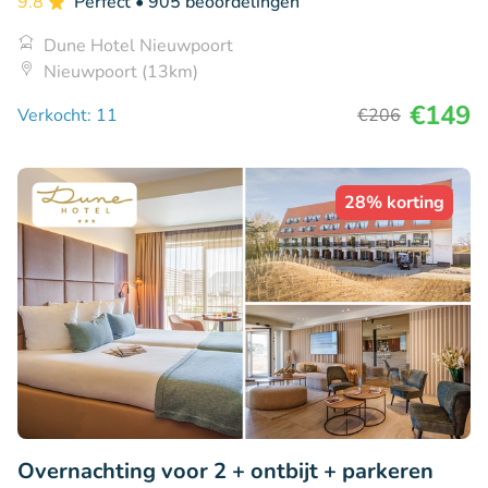
9.8
Perfect
• 905 beoordelingen
Dune Hotel Nieuwpoort
Nieuwpoort (13km)
€149
Verkocht: 11
€206
28% korting
Overnachting voor 2 + ontbijt + parkeren