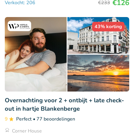
€126
Verkocht: 206
€233
43% korting
Overnachting voor 2 + ontbijt + late check-
out in hartje Blankenberge
9
Perfect
• 77 beoordelingen
Corner House