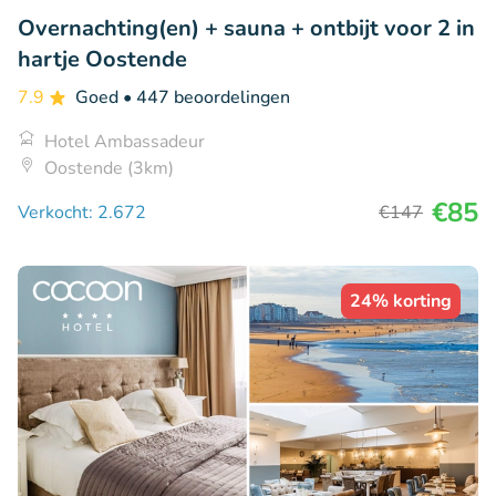
Overnachting(en) + sauna + ontbijt voor 2 in
hartje Oostende
7.9
Goed
• 447 beoordelingen
Hotel Ambassadeur
Oostende (3km)
€85
Verkocht: 2.672
€147
24% korting