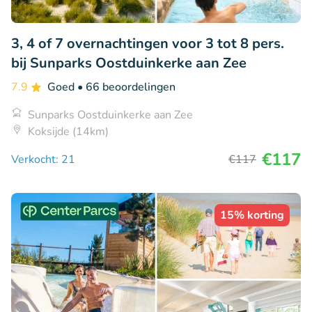
3, 4 of 7 overnachtingen voor 3 tot 8 pers.
bij Sunparks Oostduinkerke aan Zee
7.9
Goed
• 66 beoordelingen
Sunparks Oostduinkerke aan Zee
Koksijde (14km)
€117
Verkocht: 21
€117
15% korting