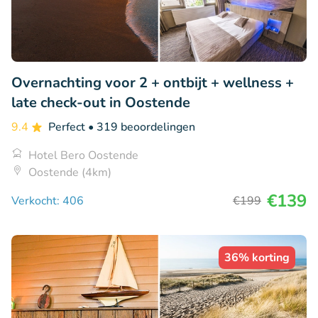
Overnachting voor 2 + ontbijt + wellness +
late check-out in Oostende
9.4
Perfect
• 319 beoordelingen
Hotel Bero Oostende
Oostende (4km)
€139
Verkocht: 406
€199
36% korting