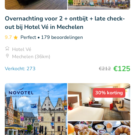
Overnachting voor 2 + ontbijt + late check-
out bij Hotel Vé in Mechelen
9.7
Perfect
• 179 beoordelingen
Hotel Vé
Mechelen (36km)
€125
Verkocht: 273
€212
30% korting