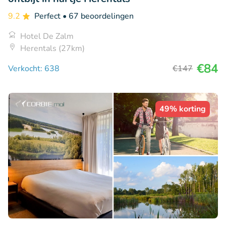
9.2
Perfect
• 67 beoordelingen
Hotel De Zalm
Herentals (27km)
€84
Verkocht: 638
€147
49% korting