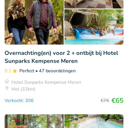
Overnachting(en) voor 2 + ontbijt bij Hotel
Sunparks Kempense Meren
9.1
Perfect
• 47 beoordelingen
Hotel Sunparks Kempense Meren
Mol (33km)
€65
Verkocht: 306
€75