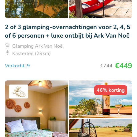
2 of 3 glamping-overnachtingen voor 2, 4, 5
of 6 personen + luxe ontbijt bij Ark Van Noë
Glamping Ark Van Noë
Kasterlee (29km)
€449
Verkocht: 9
€744
46% korting