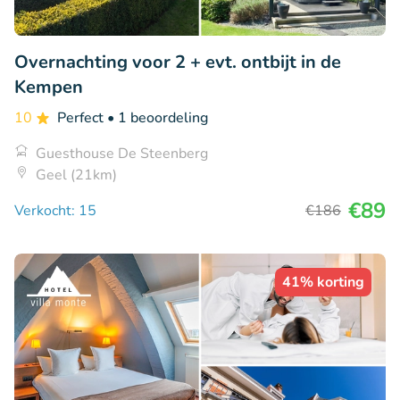
Overnachting voor 2 + evt. ontbijt in de
Kempen
10
Perfect
• 1 beoordeling
Guesthouse De Steenberg
Geel (21km)
€89
Verkocht: 15
€186
41% korting