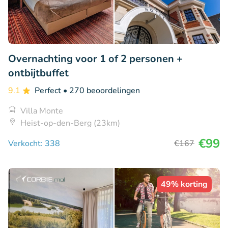
Overnachting voor 1 of 2 personen +
ontbijtbuffet
9.1
Perfect
• 270 beoordelingen
Villa Monte
Heist-op-den-Berg (23km)
€99
Verkocht: 338
€167
49% korting