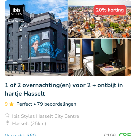
20% korting
1 of 2 overnachting(en) voor 2 + ontbijt in
hartje Hasselt
9
Perfect
• 79 beoordelingen
Ibis Styles Hasselt City Centre
Hasselt (25km)
€85
Verkocht: 360
€106