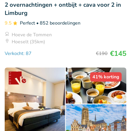
2 overnachtingen + ontbijt + cava voor 2 in
Limburg
9.5
Perfect
• 852 beoordelingen
Hoeve de Tommen
Hoeselt (35km)
€145
Verkocht: 87
€190
41% korting