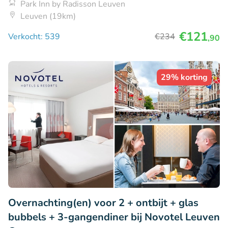
Park Inn by Radisson Leuven
Leuven (19km)
€121
Verkocht: 539
€234
,90
29% korting
Overnachting(en) voor 2 + ontbijt + glas
bubbels + 3-gangendiner bij Novotel Leuven