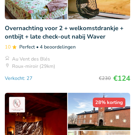
Overnachting voor 2 + welkomstdrankje +
ontbijt + late check-out nabij Waver
10
Perfect
• 4 beoordelingen
Au Vent des Blés
Roux-miroir (29km)
€124
Verkocht: 27
€230
28% korting