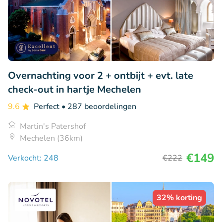
Overnachting voor 2 + ontbijt + evt. late
check-out in hartje Mechelen
9.6
Perfect
• 287 beoordelingen
Martin's Patershof
Mechelen (36km)
€149
Verkocht: 248
€222
32% korting