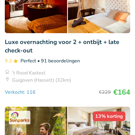
Luxe overnachting voor 2 + ontbijt + late
check-out
9.2
Perfect
• 91 beoordelingen
't Rood Kasteel
Guigoven (Hasselt) (32km)
€164
Verkocht: 116
€229
13% korting