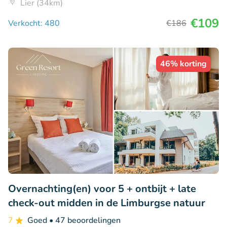
Lier (34km)
€109
Verkocht: 480
€186
46% korting
Overnachting(en) voor 5 + ontbijt + late
check-out midden in de Limburgse natuur
7
Goed
• 47 beoordelingen