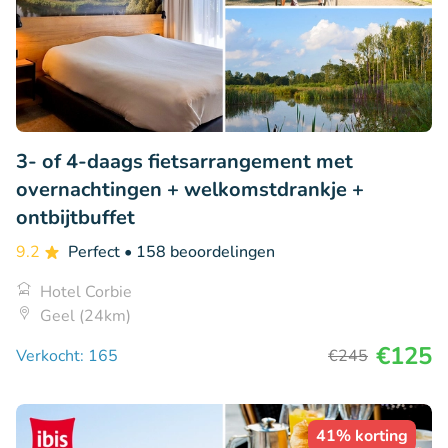
3- of 4-daags fietsarrangement met
overnachtingen + welkomstdrankje +
ontbijtbuffet
9.2
Perfect
• 158 beoordelingen
Hotel Corbie
Geel (24km)
€125
Verkocht: 165
€245
41% korting