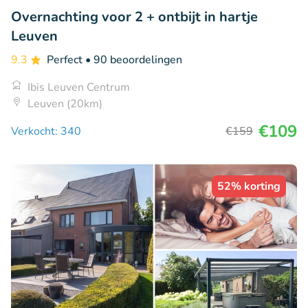
Overnachting voor 2 + ontbijt in hartje
Leuven
9.3
Perfect
• 90 beoordelingen
Ibis Leuven Centrum
Leuven (20km)
€109
Verkocht: 340
€159
52% korting