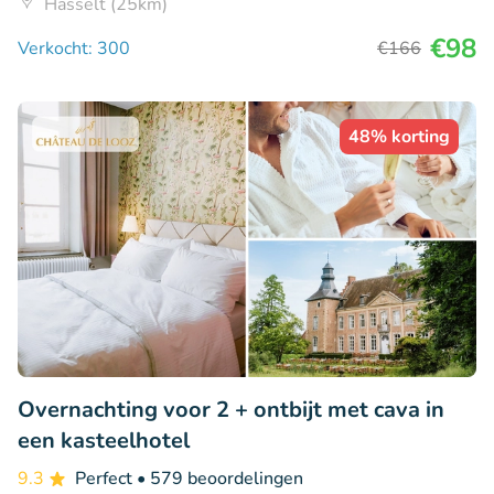
Hasselt (25km)
€98
Verkocht: 300
€166
48% korting
Overnachting voor 2 + ontbijt met cava in
een kasteelhotel
9.3
Perfect
• 579 beoordelingen