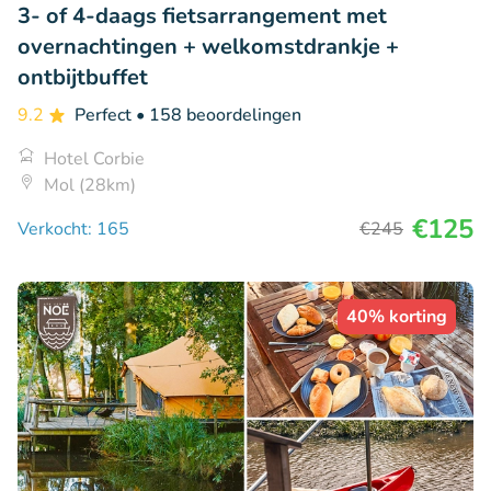
3- of 4-daags fietsarrangement met
overnachtingen + welkomstdrankje +
ontbijtbuffet
9.2
Perfect
• 158 beoordelingen
Hotel Corbie
Mol (28km)
€125
Verkocht: 165
€245
40% korting