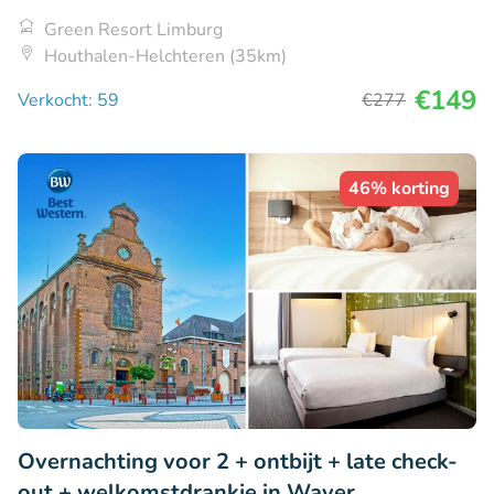
Green Resort Limburg
Houthalen-Helchteren (35km)
€149
Verkocht: 59
€277
46% korting
Overnachting voor 2 + ontbijt + late check-
out + welkomstdrankje in Waver