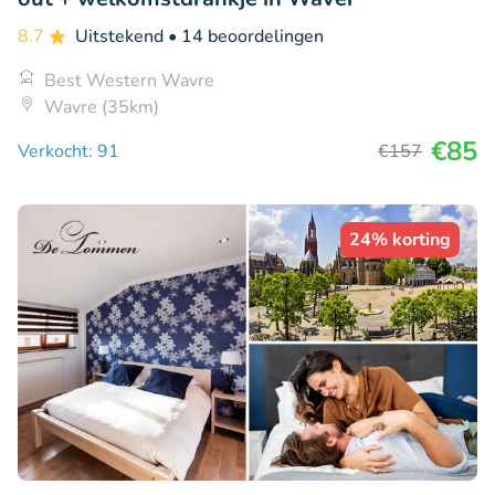
8.7
Uitstekend
• 14 beoordelingen
Best Western Wavre
Wavre (35km)
€85
Verkocht: 91
€157
24% korting