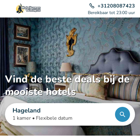
+31208087423
Bereikbaar tot 23:00 uur
Vind de beste deals bij de
mooiste hotels
Hageland
1 kamer •
Flexibele datum