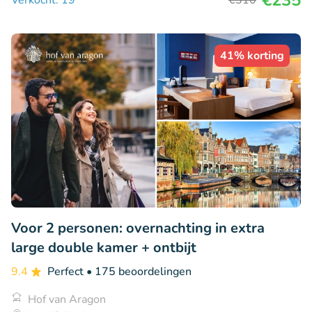
€235
Verkocht: 19
€310
41% korting
Voor 2 personen: overnachting in extra
large double kamer + ontbijt
9.4
Perfect
• 175 beoordelingen
Hof van Aragon