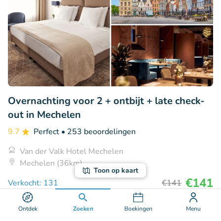
Overnachting voor 2 + ontbijt + late check-
out in Mechelen
9.7
Perfect
• 253 beoordelingen
Van der Valk Hotel Mechelen
Mechelen (36km)
Toon op kaart
€141
Verkocht: 131
€141
Ontdek
Zoeken
Boekingen
Menu