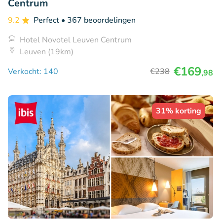
Centrum
9.2
Perfect
• 367 beoordelingen
Hotel Novotel Leuven Centrum
Leuven (19km)
€169
Verkocht: 140
€238
,98
31% korting