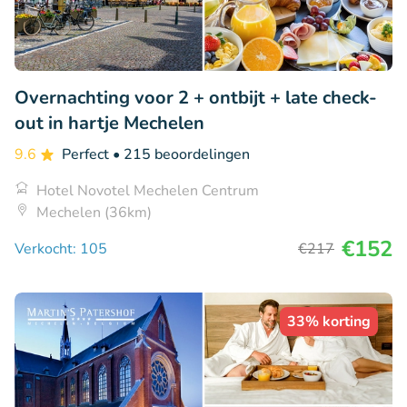
Overnachting voor 2 + ontbijt + late check-
out in hartje Mechelen
9.6
Perfect
• 215 beoordelingen
Hotel Novotel Mechelen Centrum
Mechelen (36km)
€152
Verkocht: 105
€217
33% korting