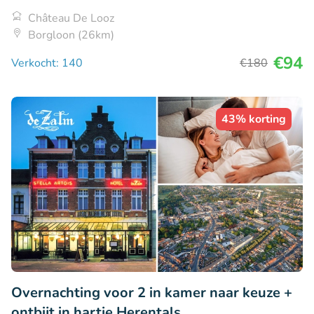
Château De Looz
Borgloon (26km)
€94
Verkocht: 140
€180
43% korting
Overnachting voor 2 in kamer naar keuze +
ontbijt in hartje Herentals