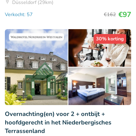
Düsseldorf (29km)
€97
Verkocht: 57
€162
30% korting
Overnachting(en) voor 2 + ontbijt +
hoofdgerecht in het Niederbergisches
Terrassenland