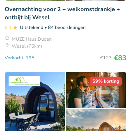
Overnachting voor 2 + welkomstdrankje +
ontbijt bij Wesel
8.1
Uitstekend
• 84 beoordelingen
MUZE Haus Duden
Wesel (75km)
€83
Verkocht: 195
€123
59% korting