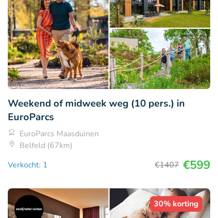
Weekend of midweek weg (10 pers.) in
EuroParcs
EuroParcs Maasduinen
Belfeld (67km)
€599
Verkocht: 1
€1407
30% korting