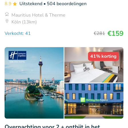
8.9
Uitstekend
• 504 beoordelingen
Mauritius Hotel & Therme
Köln (13km)
€159
Verkocht: 41
€281
41% korting
Overnachting voor 2 + ontbijt in het