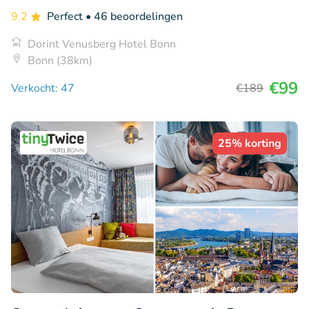
9.2
Perfect
• 46 beoordelingen
Dorint Venusberg Hotel Bonn
Bonn (38km)
€99
Verkocht: 47
€189
25% korting