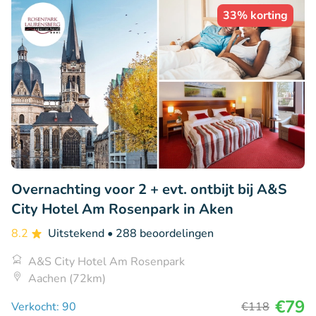
33% korting
Overnachting voor 2 + evt. ontbijt bij A&S
City Hotel Am Rosenpark in Aken
8.2
Uitstekend
• 288 beoordelingen
A&S City Hotel Am Rosenpark
Aachen (72km)
€79
Verkocht: 90
€118