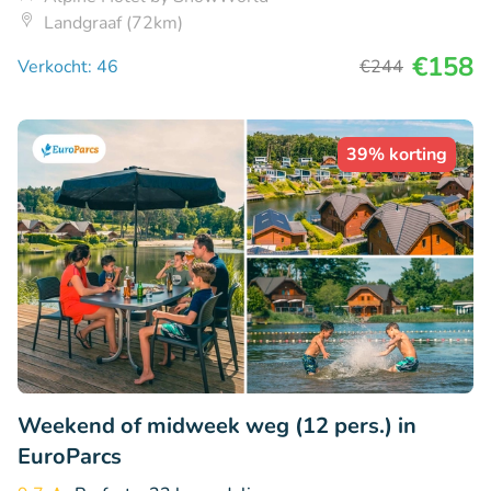
Landgraaf (72km)
€158
Verkocht: 46
€244
39% korting
Weekend of midweek weg (12 pers.) in
EuroParcs