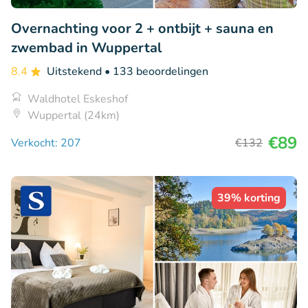
Overnachting voor 2 + ontbijt + sauna en
zwembad in Wuppertal
8.4
Uitstekend
• 133 beoordelingen
Waldhotel Eskeshof
Wuppertal (24km)
€89
Verkocht: 207
€132
39% korting