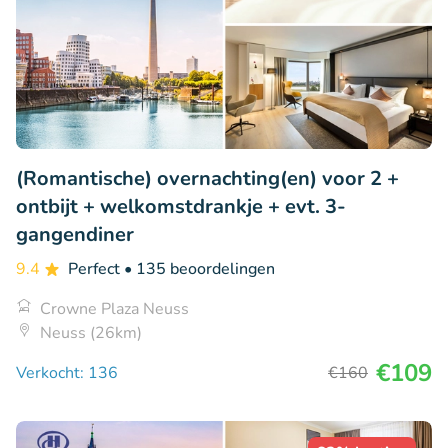
(Romantische) overnachting(en) voor 2 +
ontbijt + welkomstdrankje + evt. 3-
gangendiner
9.4
Perfect
• 135 beoordelingen
Crowne Plaza Neuss
Neuss (26km)
€109
Verkocht: 136
€160