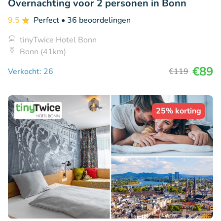
Overnachting voor 2 personen in Bonn
9.5
Perfect
• 36 beoordelingen
tinyTwice Hotel Bonn
Bonn (41km)
€89
Verkocht: 26
€119
25% korting