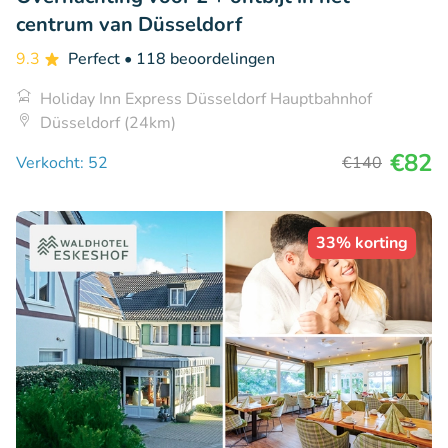
centrum van Düsseldorf
9.3
Perfect
• 118 beoordelingen
Holiday Inn Express Düsseldorf Hauptbahnhof
Düsseldorf (24km)
€82
Verkocht: 52
€140
33% korting