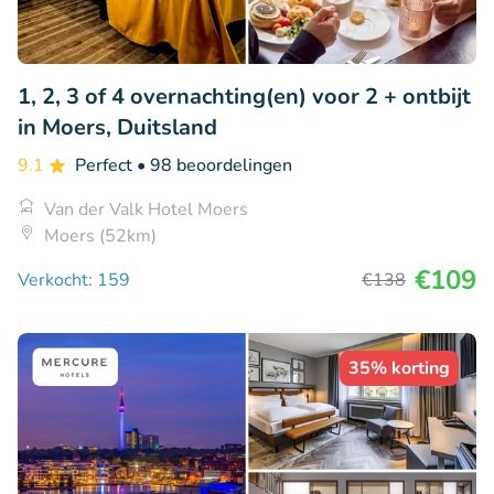
1, 2, 3 of 4 overnachting(en) voor 2 + ontbijt
in Moers, Duitsland
9.1
Perfect
• 98 beoordelingen
Van der Valk Hotel Moers
Moers (52km)
€109
Verkocht: 159
€138
35% korting