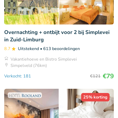
Overnachting + ontbijt voor 2 bij Simplevei
in Zuid-Limburg
8.7
Uitstekend
• 613 beoordelingen
Vakantiehoeve en Bistro Simplevei
Simpelveld (76km)
€79
Verkocht: 181
€121
25% korting