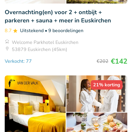
Overnachting(en) voor 2 + ontbijt +
parkeren + sauna + meer in Euskirchen
8.7
Uitstekend
• 9 beoordelingen
Welcome Parkhotel Euskirchen
53879 Euskirchen (45km)
€142
Verkocht: 77
€202
21% korting