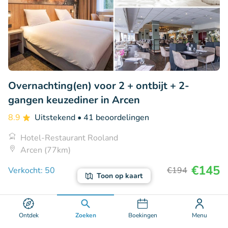
Overnachting(en) voor 2 + ontbijt + 2-
gangen keuzediner in Arcen
8.9
Uitstekend
• 41 beoordelingen
Hotel-Restaurant Rooland
Arcen (77km)
€145
Verkocht: 50
€194
Toon op kaart
69% korting
Ontdek
Zoeken
Boekingen
Menu