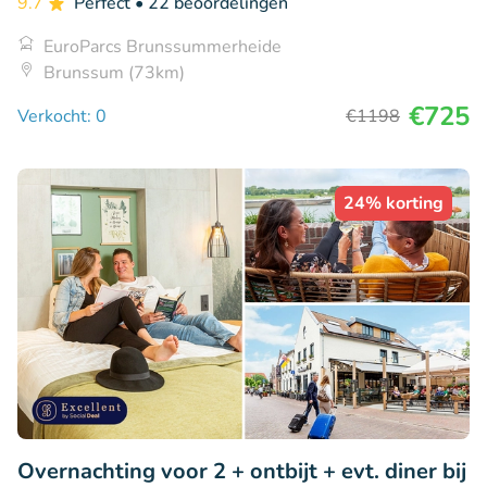
9.7
Perfect
• 22 beoordelingen
EuroParcs Brunssummerheide
Brunssum (73km)
€725
Verkocht: 0
€1198
24% korting
Overnachting voor 2 + ontbijt + evt. diner bij