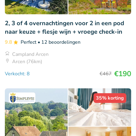
2, 3 of 4 overnachtingen voor 2 in een pod
naar keuze + flesje wijn + vroege check-in
9.8
Perfect
• 12 beoordelingen
Campland Arcen
Arcen (76km)
€190
Verkocht: 8
€467
35% korting