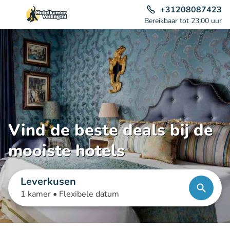
+31208087423
Bereikbaar tot 23:00 uur
Vind de beste deals bij de
mooiste hotels
Leverkusen
1 kamer •
Flexibele datum