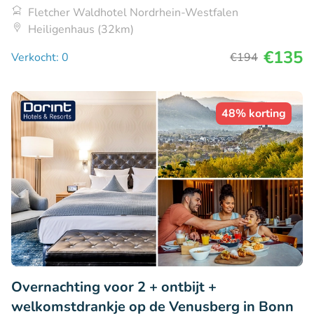
Fletcher Waldhotel Nordrhein-Westfalen
Heiligenhaus (32km)
€135
Verkocht: 0
€194
48% korting
Overnachting voor 2 + ontbijt +
welkomstdrankje op de Venusberg in Bonn