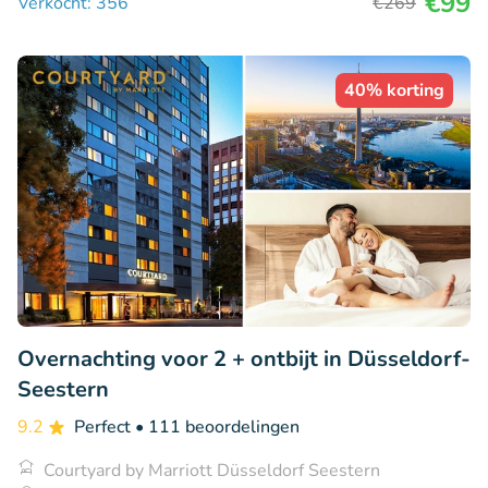
€99
Verkocht: 356
€269
40% korting
Overnachting voor 2 + ontbijt in Düsseldorf-
Seestern
9.2
Perfect
• 111 beoordelingen
Courtyard by Marriott Düsseldorf Seestern