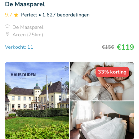
De Maasparel
9.7
Perfect
• 1.627 beoordelingen
De Maasparel
Arcen (75km)
€119
Verkocht: 11
€156
33% korting