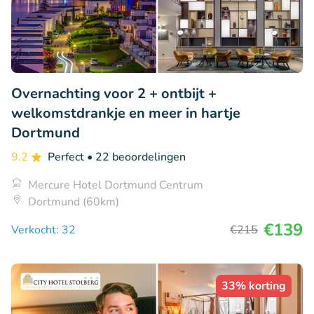
Overnachting voor 2 + ontbijt +
welkomstdrankje en meer in hartje
Dortmund
9.2
Perfect
• 22 beoordelingen
Mercure Hotel Dortmund Centrum
Dortmund (60km)
€139
Verkocht: 32
€215
33% korting