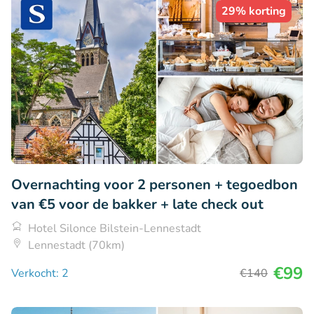
29% korting
Overnachting voor 2 personen + tegoedbon
van €5 voor de bakker + late check out
Hotel Silonce Bilstein-Lennestadt
Lennestadt (70km)
€99
Verkocht: 2
€140