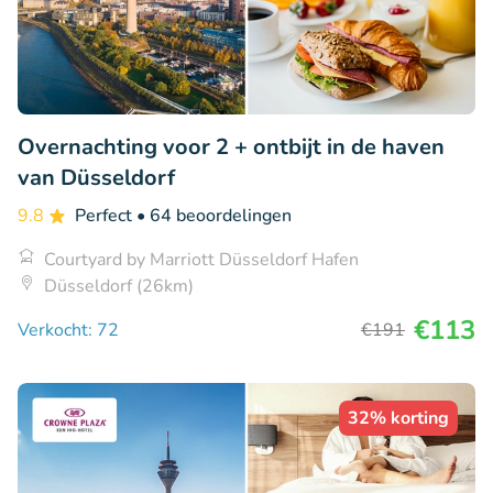
Overnachting voor 2 + ontbijt in de haven
van Düsseldorf
9.8
Perfect
• 64 beoordelingen
Courtyard by Marriott Düsseldorf Hafen
Düsseldorf (26km)
€113
Verkocht: 72
€191
32% korting