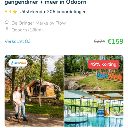
gangendiner + meer in Odoorn
8.9
Uitstekend
• 206 beoordelingen
De Oringer Marke by Flow
Odoorn (18km)
€159
Verkocht: 83
€274
49% korting