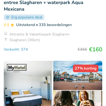
entree Slagharen + waterpark Aqua
Mexicana
Erg populaire deal
8.8
Uitstekend
• 335 beoordelingen
Attractie & Vakantiepark Slagharen
Slagharen (36km)
€160
Verkocht: 374
€355
27% korting