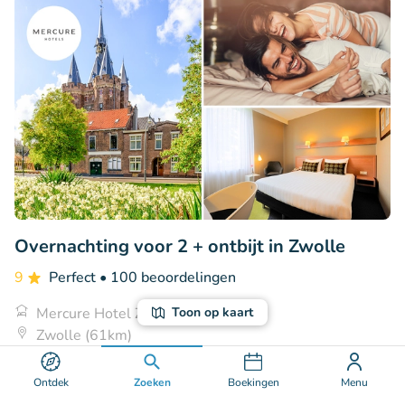
Overnachting voor 2 + ontbijt in Zwolle
9
Perfect
• 100 beoordelingen
Mercure Hotel Zwolle
Toon op kaart
Zwolle (61km)
€134
Verkocht: 11
€134
,50
,50
Ontdek
Zoeken
Boekingen
Menu