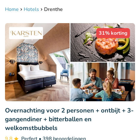
Home
Hotels
Drenthe
31% korting
Overnachting voor 2 personen + ontbijt + 3-
gangendiner + bitterballen en
welkomstbubbels
9.8
Perfect
• 398 beoordelingen