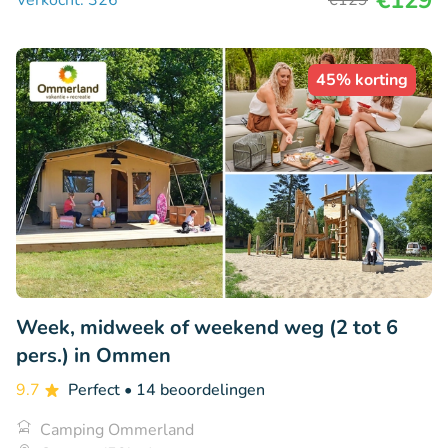
€129
Verkocht: 326
€129
45% korting
Week, midweek of weekend weg (2 tot 6
pers.) in Ommen
9.7
Perfect
• 14 beoordelingen
Camping Ommerland