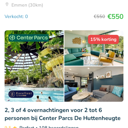
Emmen (30km)
€550
Verkocht: 0
€550
15% korting
2, 3 of 4 overnachtingen voor 2 tot 6
personen bij Center Parcs De Huttenheugte
9.5
Perfect
• 108 beoordelingen