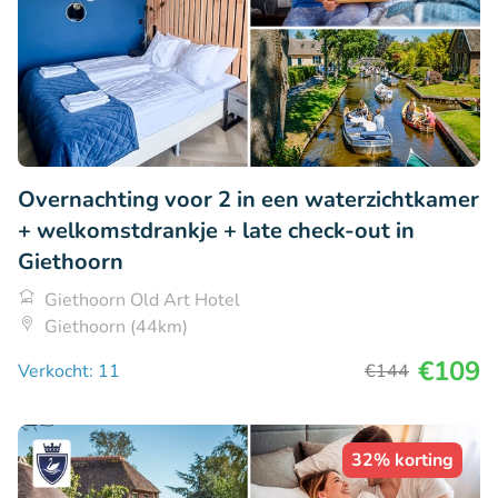
Overnachting voor 2 in een waterzichtkamer
+ welkomstdrankje + late check-out in
Giethoorn
Giethoorn Old Art Hotel
Giethoorn (44km)
€109
Verkocht: 11
€144
32% korting