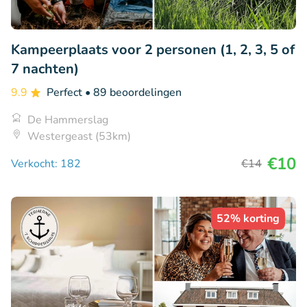
Kampeerplaats voor 2 personen (1, 2, 3, 5 of
7 nachten)
9.9
Perfect
• 89 beoordelingen
De Hammerslag
Westergeast (53km)
€10
Verkocht: 182
€14
52% korting