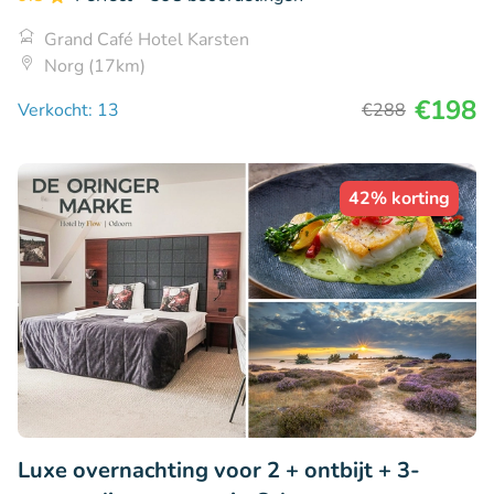
Grand Café Hotel Karsten
Norg (17km)
€198
Verkocht: 13
€288
42% korting
Luxe overnachting voor 2 + ontbijt + 3-