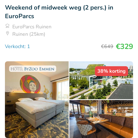
Weekend of midweek weg (2 pers.) in
EuroParcs
EuroParcs Ruinen
Ruinen (25km)
€329
Verkocht: 1
€649
38% korting