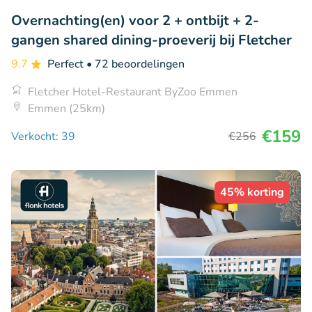
Overnachting(en) voor 2 + ontbijt + 2-
gangen shared dining-proeverij bij Fletcher
9.7
Perfect
• 72 beoordelingen
Fletcher Hotel-Restaurant ByZoo Emmen
Emmen (25km)
€159
Verkocht: 39
€256
45% korting