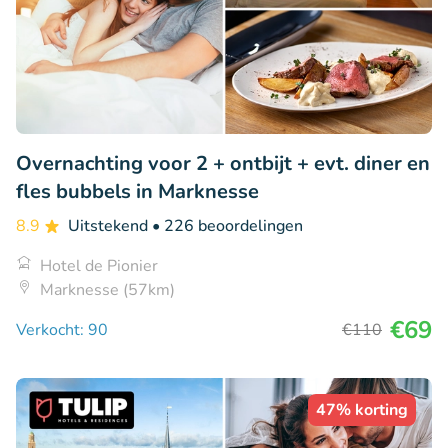
Overnachting voor 2 + ontbijt + evt. diner en
fles bubbels in Marknesse
8.9
Uitstekend
• 226 beoordelingen
Hotel de Pionier
Marknesse (57km)
€69
Verkocht: 90
€110
47% korting