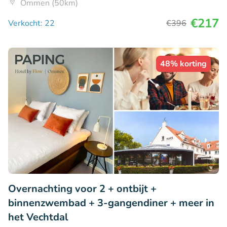
Ommen (50km)
€217
Verkocht: 22
€396
48% korting
Overnachting voor 2 + ontbijt +
binnenzwembad + 3-gangendiner + meer in
het Vechtdal