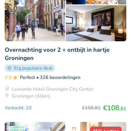
Overnachting voor 2 + ontbijt in hartje
Groningen
Erg populaire deal
9.8
Perfect
• 326 beoordelingen
Leonardo Hotel Groningen City Center
Groningen (30km)
€108
Verkocht: 10
€108
,81
,81