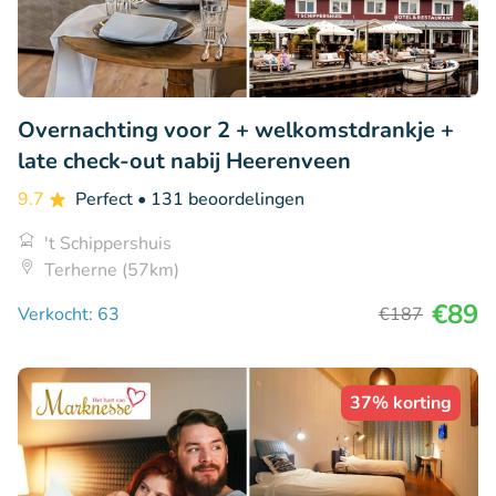
Overnachting voor 2 + welkomstdrankje +
late check-out nabij Heerenveen
9.7
Perfect
• 131 beoordelingen
't Schippershuis
Terherne (57km)
€89
Verkocht: 63
€187
37% korting