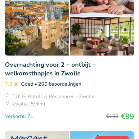
Overnachting voor 2 + ontbijt +
welkomsthapjes in Zwolle
7.8
Goed
• 200 beoordelingen
TULIP Hotels & Residences - Zwolle
Zwolle (59km)
€99
Verkocht: 71
€188