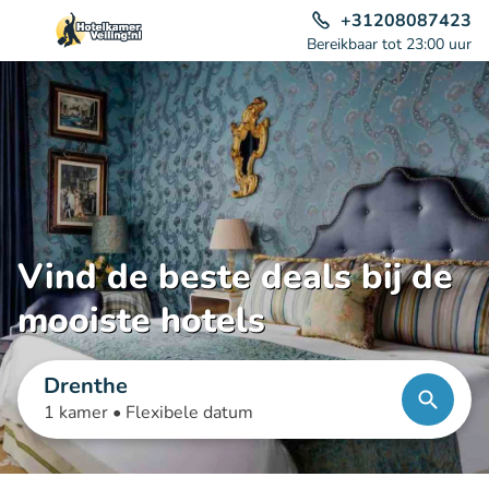
+31208087423
Bereikbaar tot 23:00 uur
Vind de beste deals bij de
mooiste hotels
Drenthe
1 kamer •
Flexibele datum