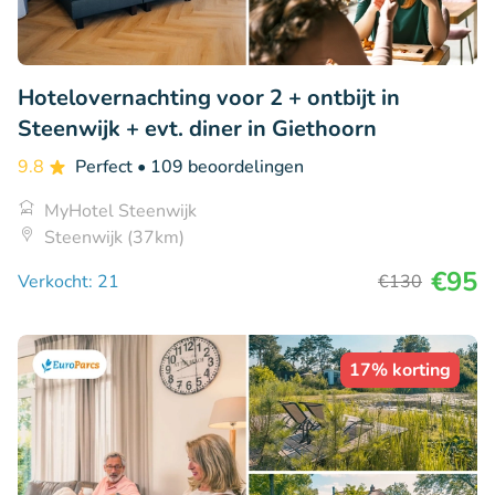
Hotelovernachting voor 2 + ontbijt in
Steenwijk + evt. diner in Giethoorn
9.8
Perfect
• 109 beoordelingen
MyHotel Steenwijk
Steenwijk (37km)
€95
Verkocht: 21
€130
17% korting