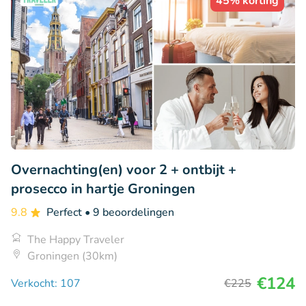
45% korting
Overnachting(en) voor 2 + ontbijt +
prosecco in hartje Groningen
9.8
Perfect
• 9 beoordelingen
The Happy Traveler
Groningen (30km)
€124
Verkocht: 107
€225