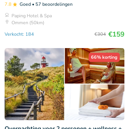
7.8
Goed
• 57 beoordelingen
Paping Hotel & Spa
Ommen (50km)
€159
Verkocht: 184
€304
66% korting
Overnachting voor 2 personen + wellness +