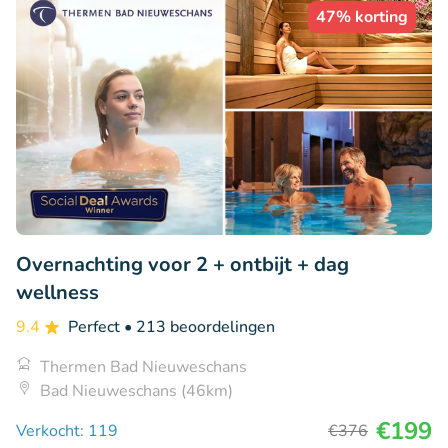
47% korting
Overnachting voor 2 + ontbijt + dag
wellness
9.4
Perfect
• 213 beoordelingen
Thermen Bad Nieuweschans
Bad Nieuweschans (46km)
€199
Verkocht: 119
€376