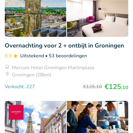
Overnachting voor 2 + ontbijt in Groningen
8.8
Uitstekend
• 53 beoordelingen
Mercure Hotel Groningen Martiniplaza
Groningen (28km)
€125
Verkocht: 227
€125
,10
,10