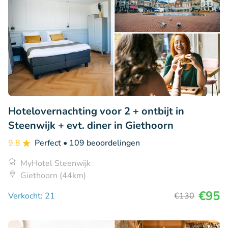
Hotelovernachting voor 2 + ontbijt in
Steenwijk + evt. diner in Giethoorn
9.8
Perfect
• 109 beoordelingen
MyHotel Steenwijk
Giethoorn (44km)
€95
Verkocht: 21
€130