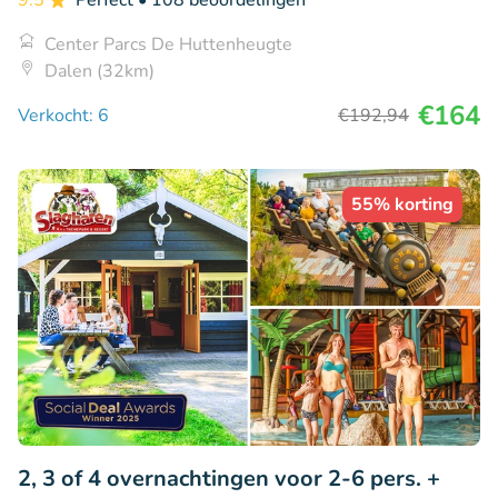
Center Parcs De Huttenheugte
Dalen (32km)
€164
Verkocht: 6
€192
,94
55% korting
2, 3 of 4 overnachtingen voor 2-6 pers. +