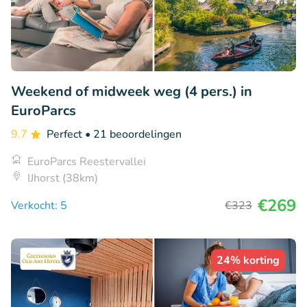
Weekend of midweek weg (4 pers.) in
EuroParcs
9.7
Perfect
• 21 beoordelingen
EuroParcs Reestervallei
IJhorst (38km)
€269
Verkocht: 5
€323
24% korting