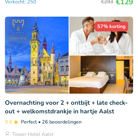
€129
Verkocht: 250
€293
57% korting
Overnachting voor 2 + ontbijt + late check-
out + welkomstdrankje in hartje Aalst
9.6
Perfect
• 26 beoordelingen
Tower Hotel Aalst