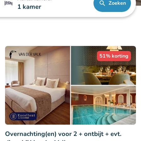
Zoeken
1 kamer
51% korting
Overnachting(en) voor 2 + ontbijt + evt.