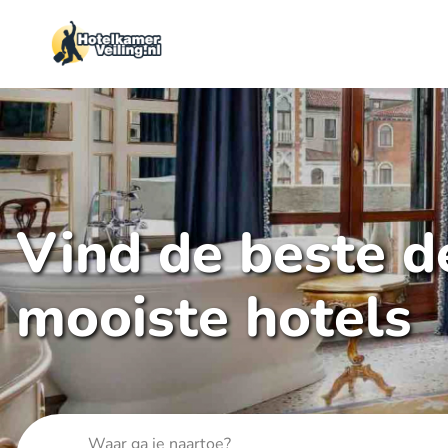
Vind de beste de
mooiste hotels
Waar ga je naartoe?