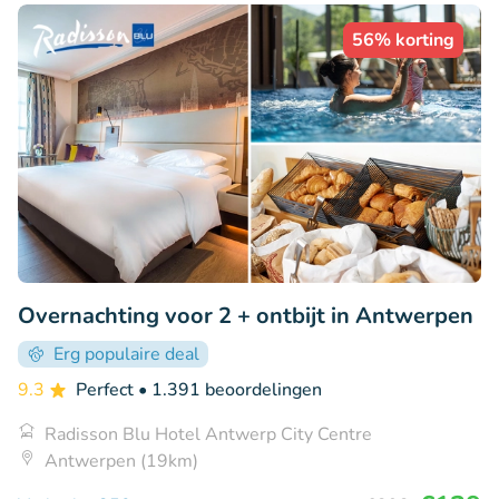
56% korting
Overnachting voor 2 + ontbijt in Antwerpen
Erg populaire deal
9.3
Perfect
• 1.391 beoordelingen
Radisson Blu Hotel Antwerp City Centre
Antwerpen (19km)