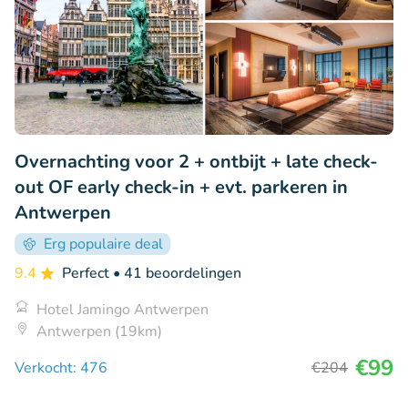
Overnachting voor 2 + ontbijt + late check-
out OF early check-in + evt. parkeren in
Antwerpen
Erg populaire deal
9.4
Perfect
• 41 beoordelingen
Hotel Jamingo Antwerpen
Antwerpen (19km)
€99
Verkocht: 476
€204