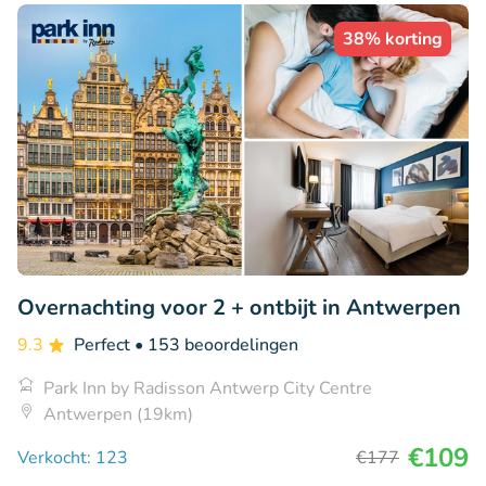
38% korting
Overnachting voor 2 + ontbijt in Antwerpen
9.3
Perfect
• 153 beoordelingen
Park Inn by Radisson Antwerp City Centre
Antwerpen (19km)
€109
Verkocht: 123
€177