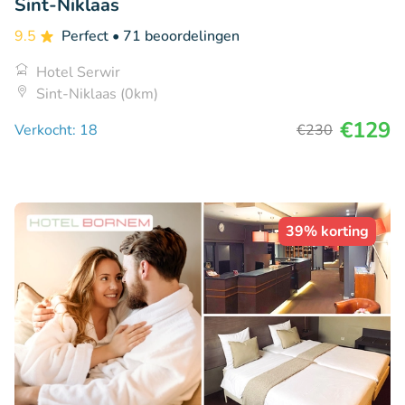
Sint-Niklaas
9.5
Perfect
• 71 beoordelingen
Hotel Serwir
Sint-Niklaas (0km)
€129
Verkocht: 18
€230
39% korting