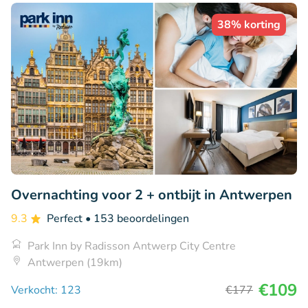
38% korting
Overnachting voor 2 + ontbijt in Antwerpen
9.3
Perfect
• 153 beoordelingen
Park Inn by Radisson Antwerp City Centre
Antwerpen (19km)
€109
Verkocht: 123
€177