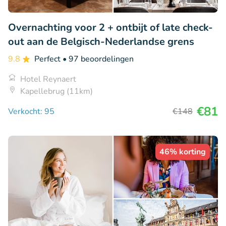
Overnachting voor 2 + ontbijt of late check-
out aan de Belgisch-Nederlandse grens
9.8
Perfect
• 97 beoordelingen
Hotel Reynaert
Kapellebrug (11km)
€81
Verkocht: 95
€148
46% korting