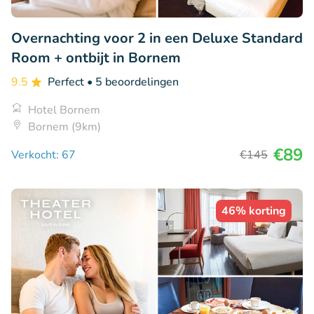
Overnachting voor 2 in een Deluxe Standard
Room + ontbijt in Bornem
9.5
Perfect
• 5 beoordelingen
Hotel Bornem
Bornem (9km)
€89
Verkocht: 67
€145
46% korting