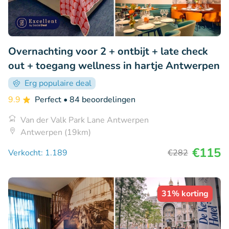
Overnachting voor 2 + ontbijt + late check
out + toegang wellness in hartje Antwerpen
Erg populaire deal
9.9
Perfect
• 84 beoordelingen
Van der Valk Park Lane Antwerpen
Antwerpen (19km)
€115
Verkocht: 1.189
€282
31% korting