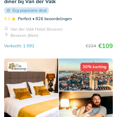
diner bij Van der Valk
Erg populaire deal
9.5
Perfect
• 826 beoordelingen
Van der Valk Hotel Beveren
Beveren (6km)
€109
Verkocht: 1.592
€224
30% korting