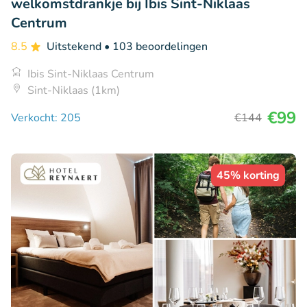
welkomstdrankje bij Ibis Sint-Niklaas
Centrum
8.5
Uitstekend
• 103 beoordelingen
Ibis Sint-Niklaas Centrum
Sint-Niklaas (1km)
€99
Verkocht: 205
€144
45% korting