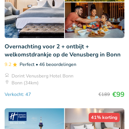
Overnachting voor 2 + ontbijt +
welkomstdrankje op de Venusberg in Bonn
9.2
Perfect
• 46 beoordelingen
Dorint Venusberg Hotel Bonn
Bonn (34km)
€99
Verkocht: 47
€189
41% korting