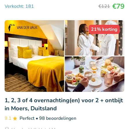
€79
Verkocht: 181
€121
21% korting
1, 2, 3 of 4 overnachting(en) voor 2 + ontbijt
in Moers, Duitsland
9.1
Perfect
• 98 beoordelingen