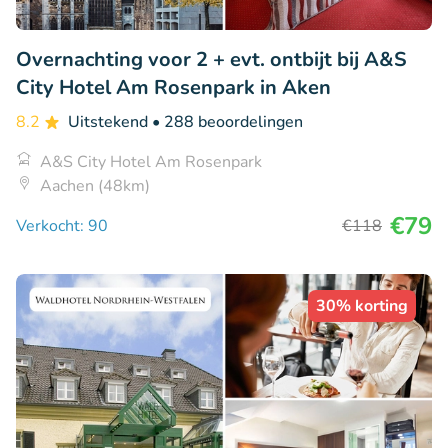
Overnachting voor 2 + evt. ontbijt bij A&S
City Hotel Am Rosenpark in Aken
8.2
Uitstekend
• 288 beoordelingen
A&S City Hotel Am Rosenpark
Aachen (48km)
€79
Verkocht: 90
€118
30% korting