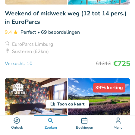
Weekend of midweek weg (12 tot 14 pers.)
in EuroParcs
9.4
Perfect
• 69 beoordelingen
EuroParcs Limburg
Susteren (62km)
€725
Verkocht: 10
€1313
39% korting
Toon op kaart
Ontdek
Zoeken
Boekingen
Menu