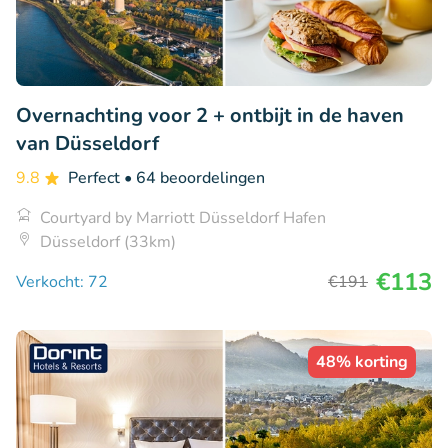
Overnachting voor 2 + ontbijt in de haven
van Düsseldorf
9.8
Perfect
• 64 beoordelingen
Courtyard by Marriott Düsseldorf Hafen
Düsseldorf (33km)
€113
Verkocht: 72
€191
48% korting