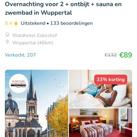
Overnachting voor 2 + ontbijt + sauna en
zwembad in Wuppertal
8.4
Uitstekend
• 133 beoordelingen
Waldhotel Eskeshof
Wuppertal (46km)
€89
Verkocht: 207
€132
33% korting