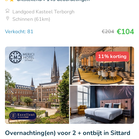
Landgoed Kasteel Terborgh
Schinnen (61km)
€104
Verkocht: 81
€204
11% korting
Overnachting(en) voor 2 + ontbijt in Sittard