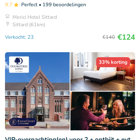
9.7
Perfect
• 199 beoordelingen
Merici Hotel Sittard
Sittard (61km)
€124
Verkocht: 23
€140
33% korting
VIP-overnachting(en) voor 2 + ontbijt + evt.