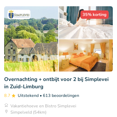
35% korting
Overnachting + ontbijt voor 2 bij Simplevei
in Zuid-Limburg
8.7
Uitstekend
• 613 beoordelingen
Vakantiehoeve en Bistro Simplevei
Simpelveld (54km)