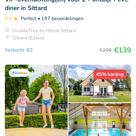
diner in Sittard
9.5
Perfect
• 197 beoordelingen
DoubleTree by Hilton Sittard
Sittard (61km)
€139
Verkocht: 83
€206
45% korting