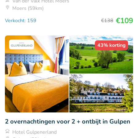
Van der Valk Hotel Moers
Moers (59km)
€109
Verkocht: 159
€138
43% korting
2 overnachtingen voor 2 + ontbijt in Gulpen
Hotel Gulpenerland