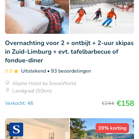
Overnachting voor 2 + ontbijt + 2-uur skipas
in Zuid-Limburg + evt. tafelbarbecue of
fondue-diner
8.8
Uitstekend
• 93 beoordelingen
Alpine Hotel by SnowWorld
Landgraaf (50km)
€158
Verkocht: 46
€244
39% korting