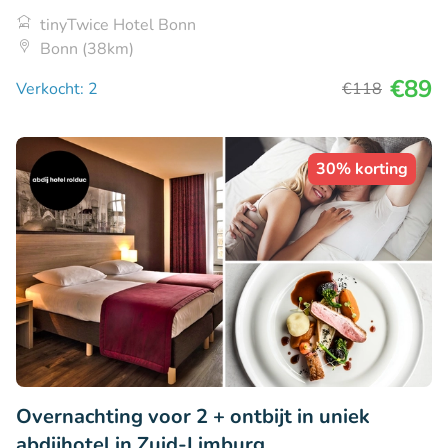
tinyTwice Hotel Bonn
Bonn (38km)
€89
Verkocht: 2
€118
30% korting
Overnachting voor 2 + ontbijt in uniek
abdijhotel in Zuid-Limburg