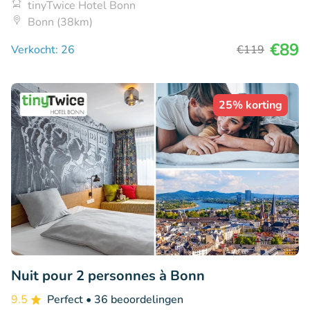
tinyTwice Hotel Bonn
Bonn (38km)
€89
Verkocht: 26
€119
25% korting
Nuit pour 2 personnes à Bonn
9.5
Perfect
• 36 beoordelingen