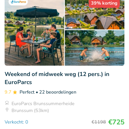
39% korting
Weekend of midweek weg (12 pers.) in
EuroParcs
9.7
Perfect
• 22 beoordelingen
EuroParcs Brunssummerheide
Brunssum (53km)
€725
Verkocht: 0
€1198