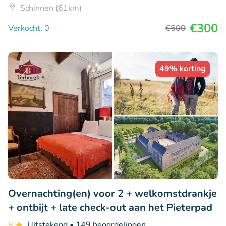
Schinnen (61km)
€300
Verkocht: 0
€500
49% korting
Overnachting(en) voor 2 + welkomstdrankje
+ ontbijt + late check-out aan het Pieterpad
8
Uitstekend
• 149 beoordelingen