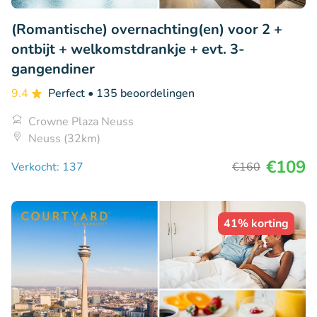
(Romantische) overnachting(en) voor 2 +
ontbijt + welkomstdrankje + evt. 3-
gangendiner
9.4
Perfect
• 135 beoordelingen
Crowne Plaza Neuss
Neuss (32km)
€109
Verkocht: 137
€160
41% korting