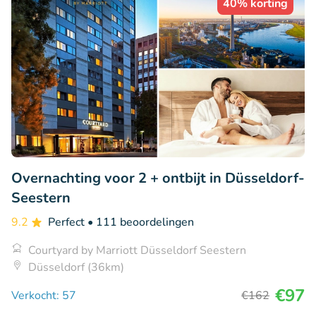
40% korting
Overnachting voor 2 + ontbijt in Düsseldorf-
Seestern
9.2
Perfect
• 111 beoordelingen
Courtyard by Marriott Düsseldorf Seestern
Düsseldorf (36km)
€97
Verkocht: 57
€162