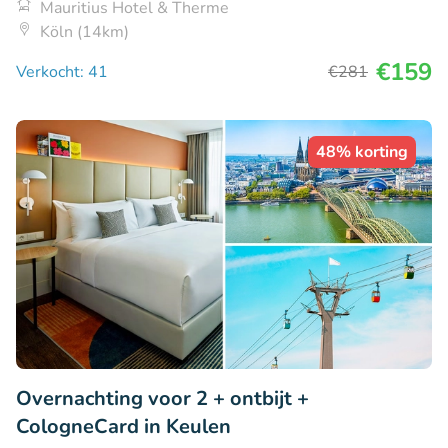
Mauritius Hotel & Therme
Köln (14km)
€159
Verkocht: 41
€281
48% korting
Overnachting voor 2 + ontbijt +
CologneCard in Keulen