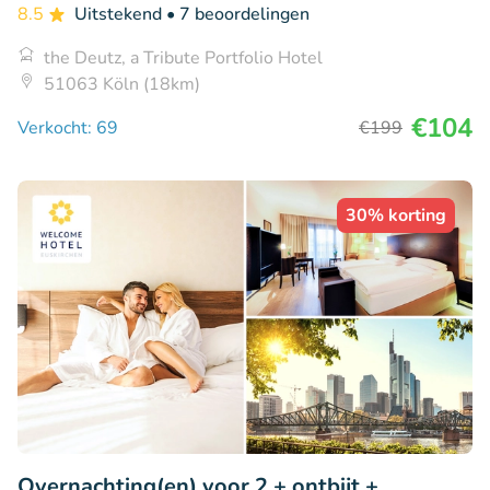
8.5
Uitstekend
• 7 beoordelingen
the Deutz, a Tribute Portfolio Hotel
51063 Köln (18km)
€104
Verkocht: 69
€199
30% korting
Overnachting(en) voor 2 + ontbijt +