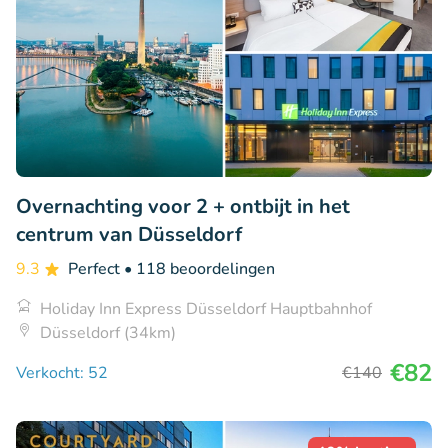
Overnachting voor 2 + ontbijt in het
centrum van Düsseldorf
9.3
Perfect
• 118 beoordelingen
Holiday Inn Express Düsseldorf Hauptbahnhof
Düsseldorf (34km)
€82
Verkocht: 52
€140