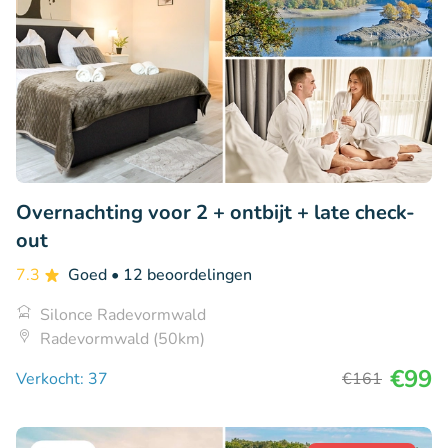
Overnachting voor 2 + ontbijt + late check-
out
7.3
Goed
• 12 beoordelingen
Silonce Radevormwald
Radevormwald (50km)
€99
Verkocht: 37
€161