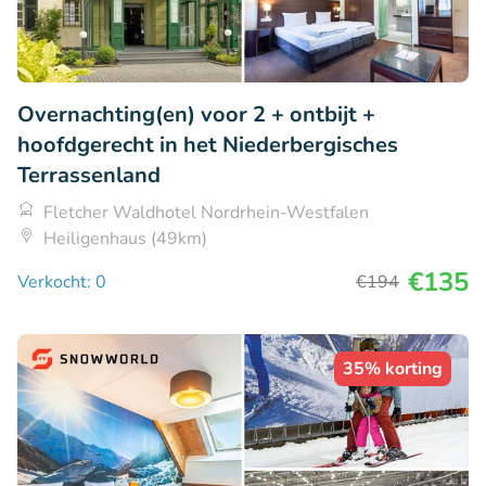
Overnachting(en) voor 2 + ontbijt +
hoofdgerecht in het Niederbergisches
Terrassenland
Fletcher Waldhotel Nordrhein-Westfalen
Heiligenhaus (49km)
€135
Verkocht: 0
€194
35% korting