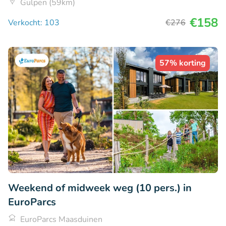
Gulpen (59km)
€158
Verkocht: 103
€276
57% korting
Weekend of midweek weg (10 pers.) in
EuroParcs
EuroParcs Maasduinen