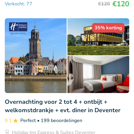
€120
Verkocht: 77
€120
35% korting
Overnachting voor 2 tot 4 + ontbijt +
welkomstdrankje + evt. diner in Deventer
9.1
Perfect
• 199 beoordelingen
Holiday Inn Express & Suites Deventer