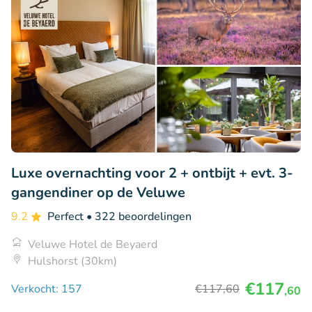
Luxe overnachting voor 2 + ontbijt + evt. 3-
gangendiner op de Veluwe
9.2
Perfect
• 322 beoordelingen
Veluwe Hotel de Beyaerd
Hulshorst (30km)
€117
Verkocht: 157
€117
,60
,60