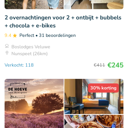
2 overnachtingen voor 2 + ontbijt + bubbels
+ chocola + e-bikes
9.4
Perfect
• 31 beoordelingen
Boslodges Veluwe
Nunspeet (26km)
€245
Verkocht: 118
€411
30% korting