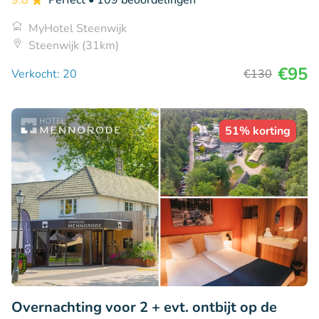
9.8
Perfect
• 109 beoordelingen
MyHotel Steenwijk
Steenwijk (31km)
€95
Verkocht: 20
€130
51% korting
Overnachting voor 2 + evt. ontbijt op de