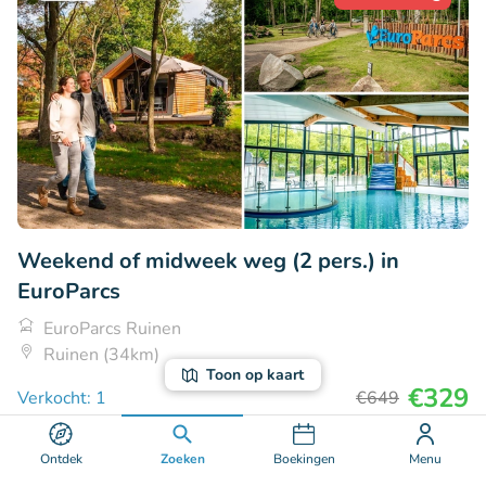
Weekend of midweek weg (2 pers.) in
EuroParcs
EuroParcs Ruinen
Ruinen (34km)
Toon op kaart
€329
Verkocht: 1
€649
Ontdek
Zoeken
Boekingen
Menu
39% korting