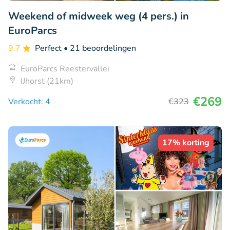
Weekend of midweek weg (4 pers.) in
EuroParcs
9.7
Perfect
• 21 beoordelingen
EuroParcs Reestervallei
IJhorst (21km)
€269
Verkocht: 4
€323
17% korting