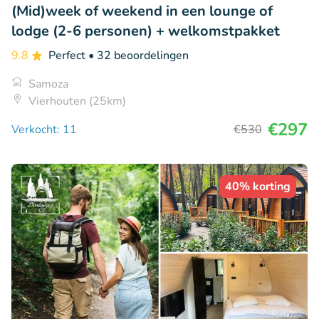
(Mid)week of weekend in een lounge of
lodge (2-6 personen) + welkomstpakket
9.8
Perfect
• 32 beoordelingen
Samoza
Vierhouten (25km)
€297
Verkocht: 11
€530
40% korting