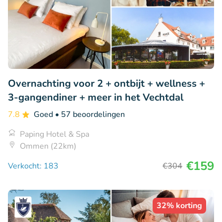
Overnachting voor 2 + ontbijt + wellness +
3-gangendiner + meer in het Vechtdal
7.8
Goed
• 57 beoordelingen
Paping Hotel & Spa
Ommen (22km)
€159
Verkocht: 183
€304
32% korting