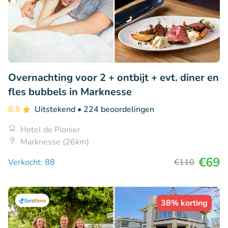
Overnachting voor 2 + ontbijt + evt. diner en
fles bubbels in Marknesse
8.9
Uitstekend
• 224 beoordelingen
Hotel de Pionier
Marknesse (26km)
€69
Verkocht: 88
€110
38% korting