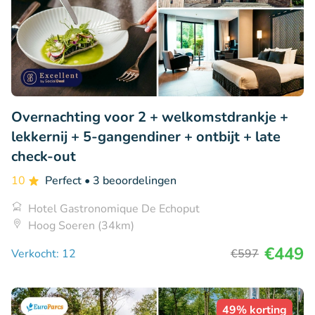
Overnachting voor 2 + welkomstdrankje +
lekkernij + 5-gangendiner + ontbijt + late
check-out
10
Perfect
• 3 beoordelingen
Hotel Gastronomique De Echoput
Hoog Soeren (34km)
€449
Verkocht: 12
€597
49% korting