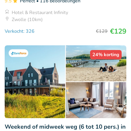
9.5
Perfect
• 116 beoordelingen
Hotel & Restaurant Infinity
Zwolle (10km)
€129
Verkocht: 326
€129
24% korting
Weekend of midweek weg (6 tot 10 pers.) in