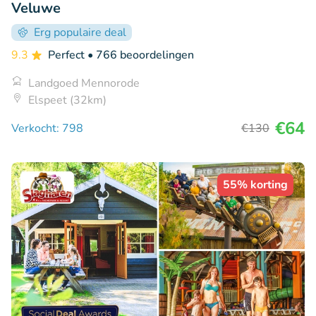
Veluwe
Erg populaire deal
9.3
Perfect
• 766 beoordelingen
Landgoed Mennorode
Elspeet (32km)
€64
Verkocht: 798
€130
55% korting