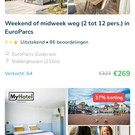
Weekend of midweek weg (2 tot 12 pers.) in
EuroParcs
8.4
Uitstekend
• 86 beoordelingen
EuroParcs Zuiderzee
Biddinghuizen (21km)
€269
Verkocht: 64
€323
27% korting