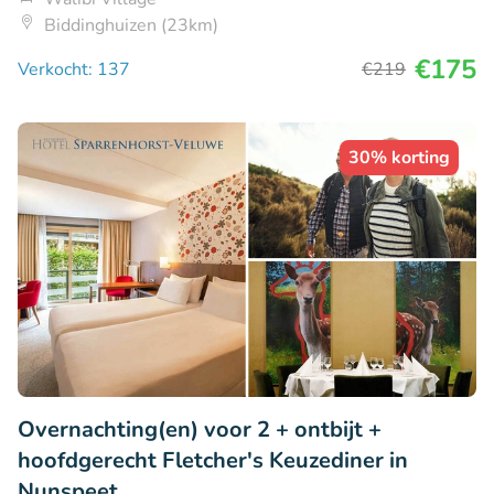
Biddinghuizen (23km)
€175
Verkocht: 137
€219
30% korting
Overnachting(en) voor 2 + ontbijt +
hoofdgerecht Fletcher's Keuzediner in
Nunspeet