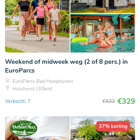
Weekend of midweek weg (2 of 8 pers.) in
EuroParcs
EuroParcs Bad Hoophuizen
Hulshorst (30km)
€329
Verkocht: 7
€532
37% korting