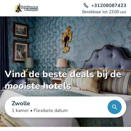
+31208087423
Bereikbaar tot 23:00 uur
Vind de beste deals bij de
mooiste hotels
Zwolle
1 kamer •
Flexibele datum