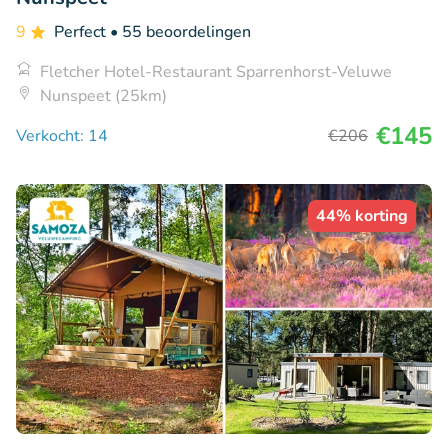
9
Perfect
• 55 beoordelingen
Fletcher Hotel-Restaurant Sparrenhorst-Veluwe
Nunspeet (25km)
€145
Verkocht: 14
€206
44% korting