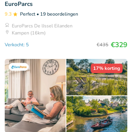
EuroParcs
9.3
Perfect
• 19 beoordelingen
EuroParcs De IJssel Eilanden
Kampen (16km)
€329
Verkocht: 5
€435
17% korting