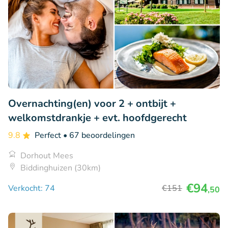
Overnachting(en) voor 2 + ontbijt +
welkomstdrankje + evt. hoofdgerecht
9.8
Perfect
• 67 beoordelingen
Dorhout Mees
Biddinghuizen (30km)
€94
Verkocht: 74
€151
,50