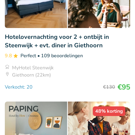
Hotelovernachting voor 2 + ontbijt in
Steenwijk + evt. diner in Giethoorn
9.8
Perfect
• 109 beoordelingen
MyHotel Steenwijk
Giethoorn (22km)
€95
Verkocht: 20
€130
48% korting