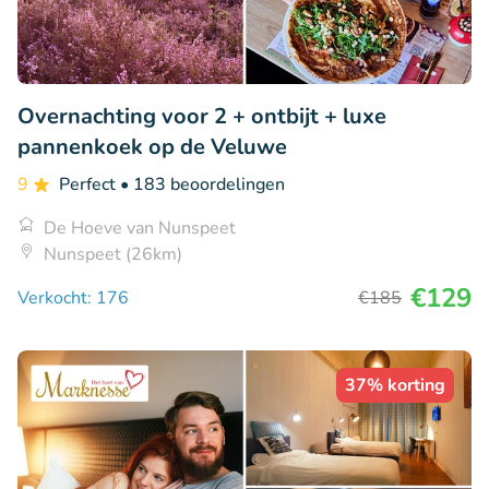
Overnachting voor 2 + ontbijt + luxe
pannenkoek op de Veluwe
9
Perfect
• 183 beoordelingen
De Hoeve van Nunspeet
Nunspeet (26km)
€129
Verkocht: 176
€185
37% korting