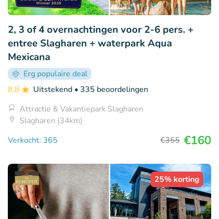
2, 3 of 4 overnachtingen voor 2-6 pers. +
entree Slagharen + waterpark Aqua
Mexicana
Erg populaire deal
8.8
Uitstekend
• 335 beoordelingen
Attractie & Vakantiepark Slagharen
Slagharen (34km)
€160
Verkocht: 365
€355
25% korting