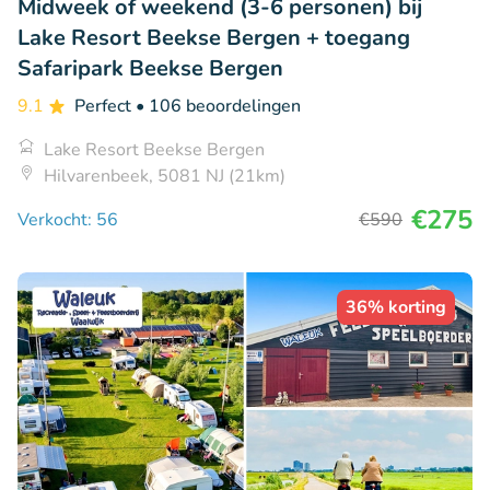
Midweek of weekend (3-6 personen) bij
Lake Resort Beekse Bergen + toegang
Safaripark Beekse Bergen
9.1
Perfect
• 106 beoordelingen
Lake Resort Beekse Bergen
Hilvarenbeek, 5081 NJ (21km)
€275
Verkocht: 56
€590
36% korting