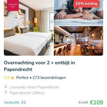
26% korting
Overnachting voor 2 + ontbijt in
Papendrecht
9.8
Perfect
• 273 beoordelingen
Leonardo Hotel Papendrecht
Papendrecht (28km)
€109
Verkocht: 35
€148