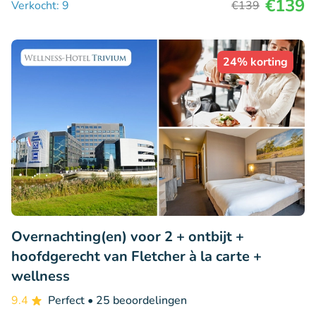
€139
Verkocht: 9
€139
24% korting
Overnachting(en) voor 2 + ontbijt +
hoofdgerecht van Fletcher à la carte +
wellness
9.4
Perfect
• 25 beoordelingen