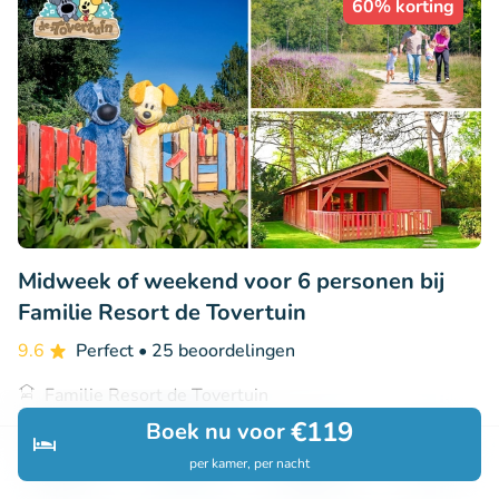
60% korting
Midweek of weekend voor 6 personen bij
Familie Resort de Tovertuin
9.6
Perfect
• 25 beoordelingen
Familie Resort de Tovertuin
Hoogerheide (38km)
€119
Boek nu voor
€399
per kamer, per nacht
Verkocht: 152
€991
Ontdek
Zoeken
Boekingen
Menu