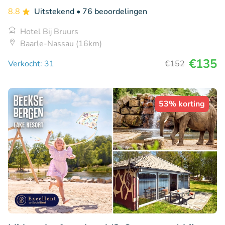
8.8
Uitstekend
• 76 beoordelingen
Hotel Bij Bruurs
Baarle-Nassau (16km)
€135
Verkocht: 31
€152
53% korting