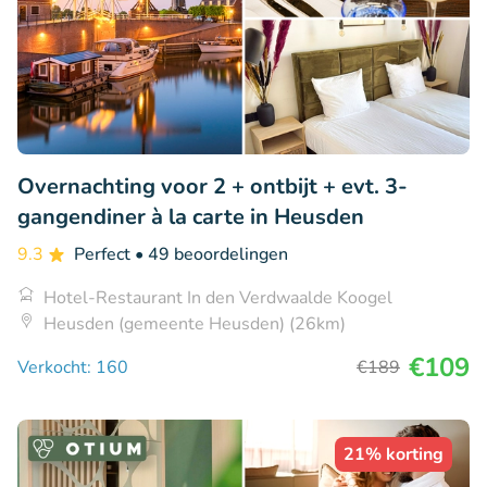
Overnachting voor 2 + ontbijt + evt. 3-
gangendiner à la carte in Heusden
9.3
Perfect
• 49 beoordelingen
Hotel-Restaurant In den Verdwaalde Koogel
Heusden (gemeente Heusden) (26km)
€109
Verkocht: 160
€189
21% korting