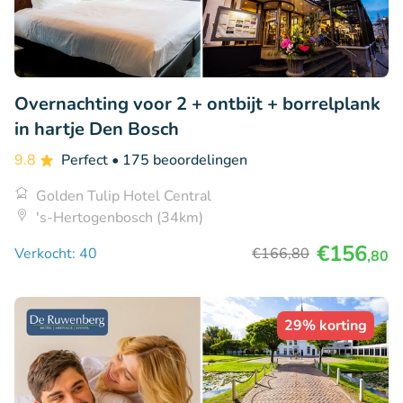
Overnachting voor 2 + ontbijt + borrelplank
in hartje Den Bosch
9.8
Perfect
• 175 beoordelingen
Golden Tulip Hotel Central
's-Hertogenbosch (34km)
€156
Verkocht: 40
€166
,80
,80
29% korting