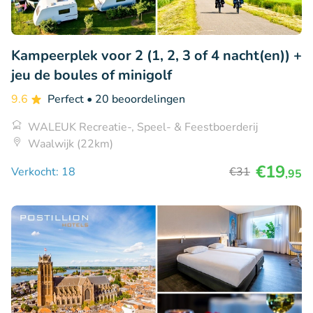
Kampeerplek voor 2 (1, 2, 3 of 4 nacht(en)) +
jeu de boules of minigolf
9.6
Perfect
• 20 beoordelingen
WALEUK Recreatie-, Speel- & Feestboerderij
Waalwijk (22km)
€19
Verkocht: 18
€31
,95