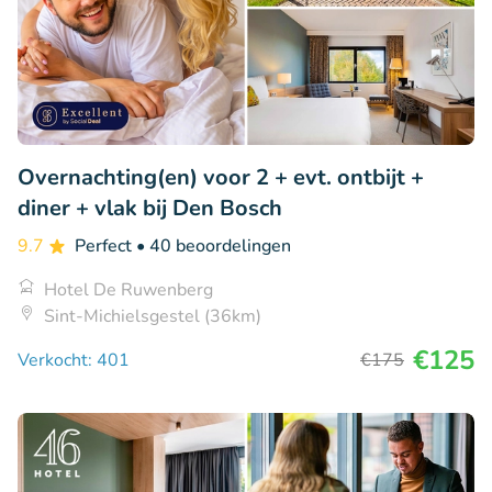
Overnachting(en) voor 2 + evt. ontbijt +
diner + vlak bij Den Bosch
9.7
Perfect
• 40 beoordelingen
Hotel De Ruwenberg
Sint-Michielsgestel (36km)
€125
Verkocht: 401
€175