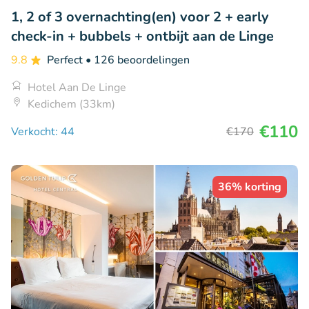
1, 2 of 3 overnachting(en) voor 2 + early
check-in + bubbels + ontbijt aan de Linge
9.8
Perfect
• 126 beoordelingen
Hotel Aan De Linge
Kedichem (33km)
€110
Verkocht: 44
€170
36% korting