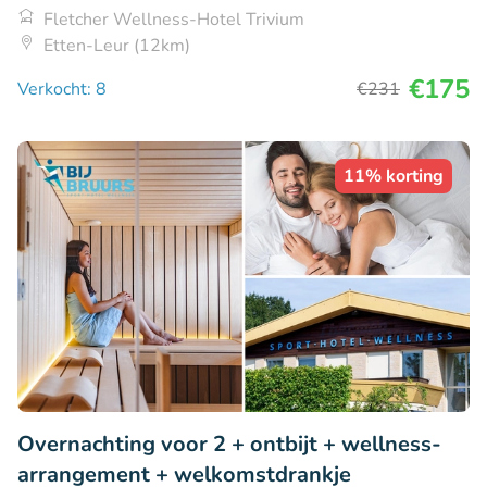
Fletcher Wellness-Hotel Trivium
Etten-Leur (12km)
€175
Verkocht: 8
€231
11% korting
Overnachting voor 2 + ontbijt + wellness-
arrangement + welkomstdrankje