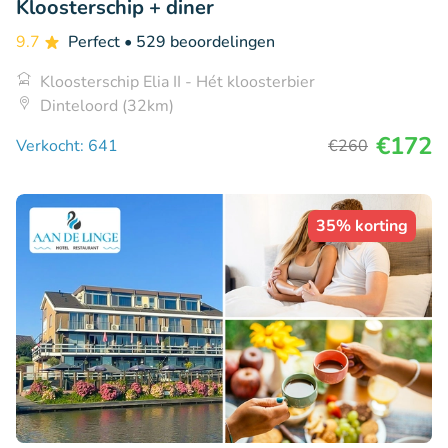
Kloosterschip + diner
9.7
Perfect
• 529 beoordelingen
Kloosterschip Elia II - Hét kloosterbier
Dinteloord (32km)
€172
Verkocht: 641
€260
35% korting