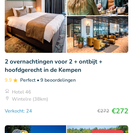
2 overnachtingen voor 2 + ontbijt +
hoofdgerecht in de Kempen
9.9
Perfect
• 9 beoordelingen
Hotel 46
Wintelre (38km)
€272
Verkocht: 24
€272