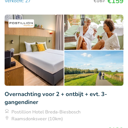
€159
Verkocht: 27
€167
Overnachting voor 2 + ontbijt + evt. 3-
gangendiner
Postillion Hotel Breda-Biesbosch
Raamsdonksveer (10km)