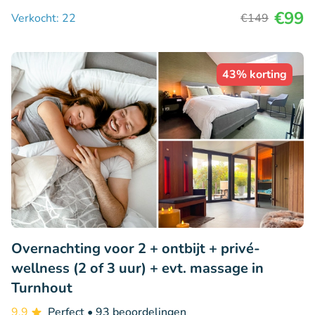
€99
Verkocht: 22
€149
43% korting
Overnachting voor 2 + ontbijt + privé-
wellness (2 of 3 uur) + evt. massage in
Turnhout
9.9
Perfect
• 93 beoordelingen