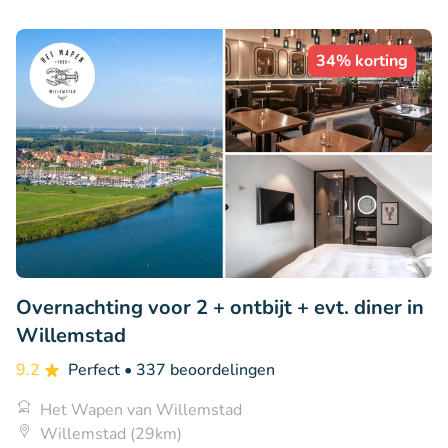
34% korting
Overnachting voor 2 + ontbijt + evt. diner in
Willemstad
9.2
Perfect
• 337 beoordelingen
Het Wapen van Willemstad
Willemstad (29km)