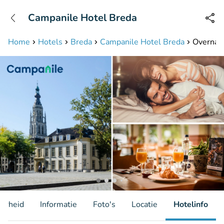
+31208087423
Campanile Hotel Breda
Bereikbaar tot 23:00 uur
Home
Hotels
Breda
Campanile Hotel Breda
Overnach
aarheid
Informatie
Foto's
Locatie
Hotelinfo