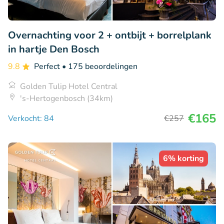
Overnachting voor 2 + ontbijt + borrelplank
in hartje Den Bosch
9.8
Perfect
• 175 beoordelingen
Golden Tulip Hotel Central
's-Hertogenbosch (34km)
€165
Verkocht: 84
€257
6% korting