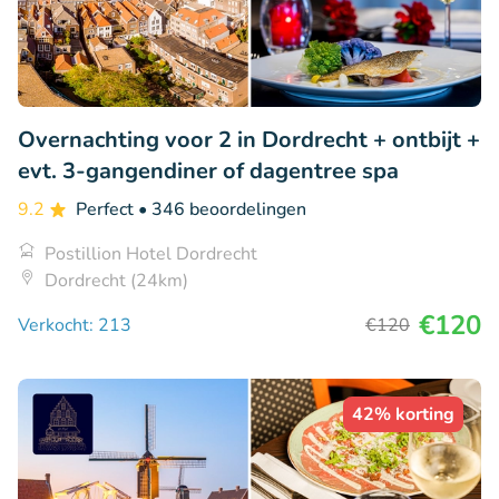
Overnachting voor 2 in Dordrecht + ontbijt +
evt. 3-gangendiner of dagentree spa
9.2
Perfect
• 346 beoordelingen
Postillion Hotel Dordrecht
Dordrecht (24km)
€120
Verkocht: 213
€120
42% korting