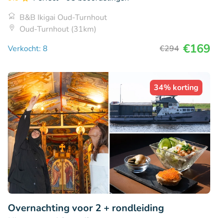
B&B Ikigai Oud-Turnhout
Oud-Turnhout (31km)
€169
Verkocht: 8
€294
34% korting
Overnachting voor 2 + rondleiding