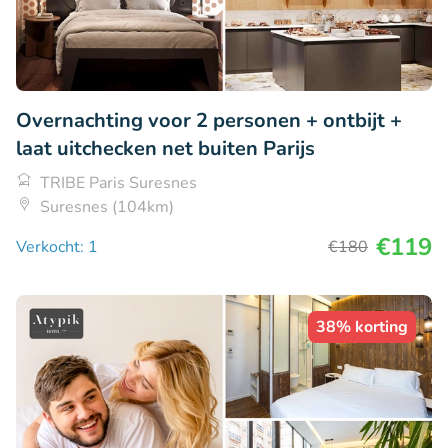
Overnachting voor 2 personen + ontbijt +
laat uitchecken net buiten Parijs
TRIBE Paris Suresnes
Suresnes (104km)
€119
Verkocht: 1
€180
38% korting