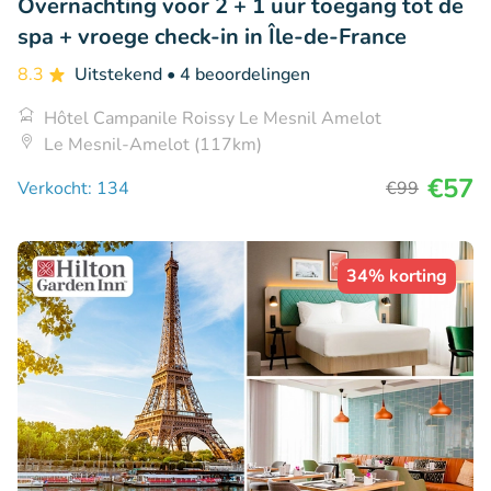
Overnachting voor 2 + 1 uur toegang tot de
spa + vroege check-in in Île-de-France
8.3
Uitstekend
• 4 beoordelingen
Hôtel Campanile Roissy Le Mesnil Amelot
Le Mesnil-Amelot (117km)
€57
Verkocht: 134
€99
34% korting