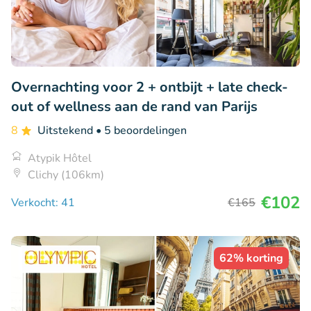
Overnachting voor 2 + ontbijt + late check-
out of wellness aan de rand van Parijs
8
Uitstekend
• 5 beoordelingen
Atypik Hôtel
Clichy (106km)
€102
Verkocht: 41
€165
62% korting