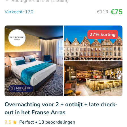
Boulogne-sur-Mer (146km)
€75
Verkocht: 170
€113
27% korting
Overnachting voor 2 + ontbijt + late check-
out in het Franse Arras
9.5
Perfect
• 13 beoordelingen