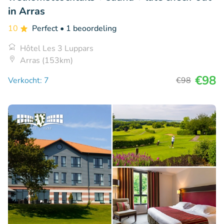
in Arras
10
Perfect
• 1 beoordeling
Hôtel Les 3 Luppars
Arras (153km)
€98
Verkocht: 7
€98