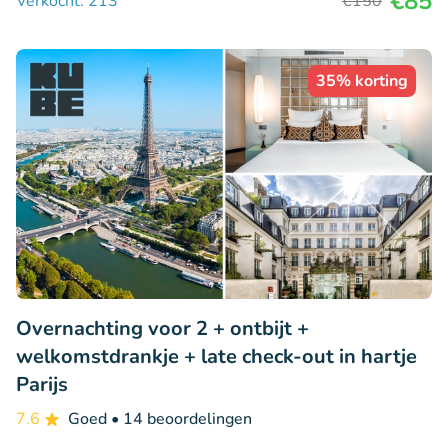
€85
Verkocht: 213
€150
35% korting
Overnachting voor 2 + ontbijt +
welkomstdrankje + late check-out in hartje
Parijs
7.6
Goed
• 14 beoordelingen