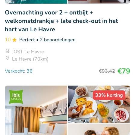
Overnachting voor 2 + ontbijt +
welkomstdrankje + late check-out in het
hart van Le Havre
10
Perfect
• 2 beoordelingen
JOST Le Havre
Le Havre (70km)
€79
Verkocht: 36
€93
,42
33% korting