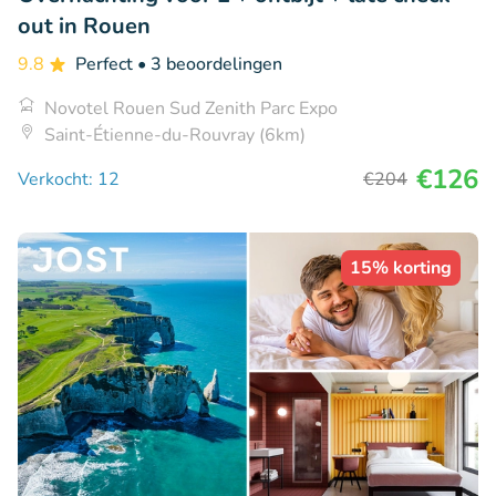
out in Rouen
9.8
Perfect
• 3 beoordelingen
Novotel Rouen Sud Zenith Parc Expo
Saint-Étienne-du-Rouvray (6km)
€126
Verkocht: 12
€204
15% korting