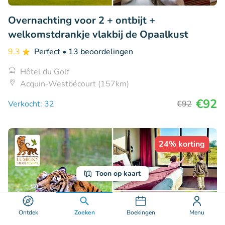
Overnachting voor 2 + ontbijt +
welkomstdrankje vlakbij de Opaalkust
9.3
Perfect
• 13 beoordelingen
Hôtel du Golf
Acquin-Westbécourt (157km)
€92
Verkocht: 32
€92
24% korting
Toon op kaart
Ontdek
Zoeken
Boekingen
Menu