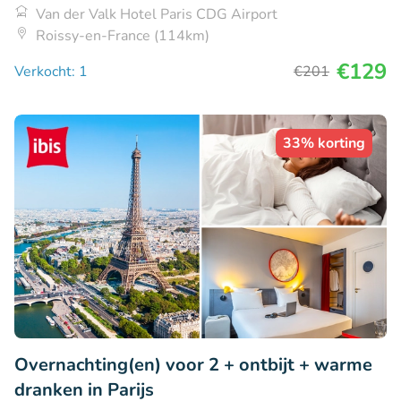
Van der Valk Hotel Paris CDG Airport
Roissy-en-France (114km)
€129
Verkocht: 1
€201
33% korting
Overnachting(en) voor 2 + ontbijt + warme
dranken in Parijs