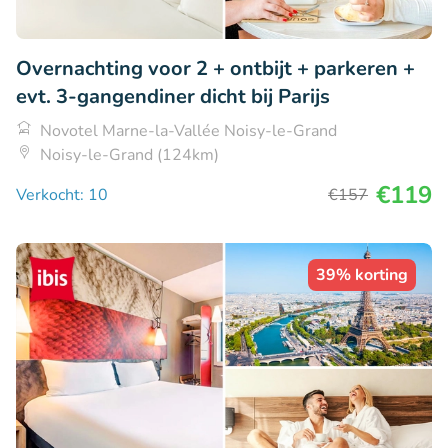
Overnachting voor 2 + ontbijt + parkeren +
evt. 3-gangendiner dicht bij Parijs
Novotel Marne-la-Vallée Noisy-le-Grand
Noisy-le-Grand (124km)
€119
Verkocht: 10
€157
39% korting