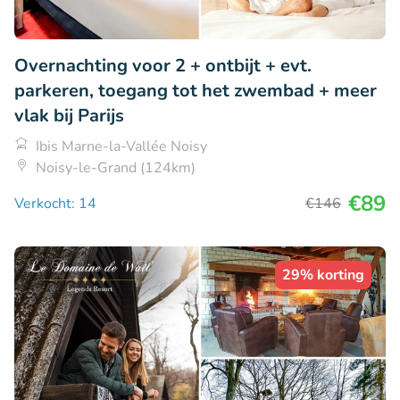
Overnachting voor 2 + ontbijt + evt.
parkeren, toegang tot het zwembad + meer
vlak bij Parijs
Ibis Marne-la-Vallée Noisy
Noisy-le-Grand (124km)
€89
Verkocht: 14
€146
29% korting