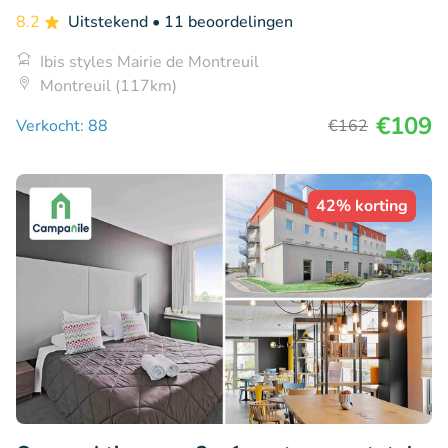
8.2
Uitstekend
• 11 beoordelingen
Ibis styles Mairie de Montreuil
Montreuil (117km)
€109
Verkocht: 88
€162
42% korting