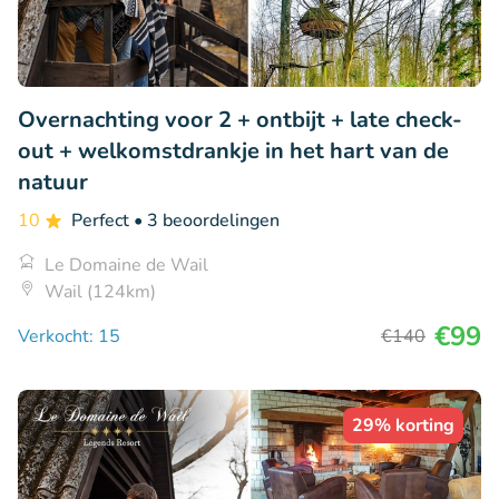
Overnachting voor 2 + ontbijt + late check-
out + welkomstdrankje in het hart van de
natuur
10
Perfect
• 3 beoordelingen
Le Domaine de Wail
Wail (124km)
€99
Verkocht: 15
€140
29% korting