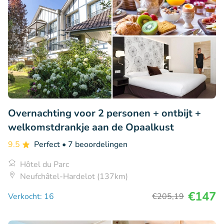
Overnachting voor 2 personen + ontbijt +
welkomstdrankje aan de Opaalkust
9.5
Perfect
• 7 beoordelingen
Hôtel du Parc
Neufchâtel-Hardelot (137km)
€147
Verkocht: 16
€205
,19