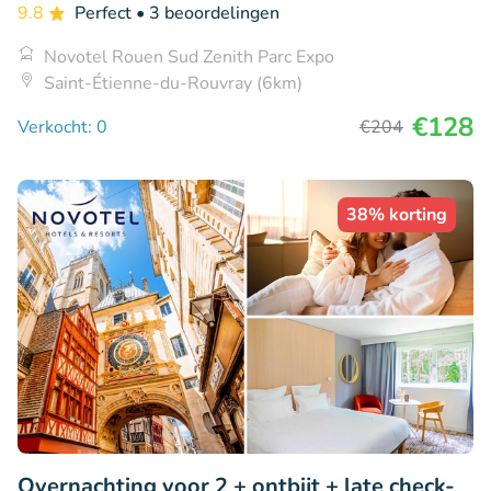
9.8
Perfect
• 3 beoordelingen
Novotel Rouen Sud Zenith Parc Expo
Saint-Étienne-du-Rouvray (6km)
€128
Verkocht: 0
€204
38% korting
Overnachting voor 2 + ontbijt + late check-