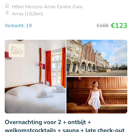
Hôtel Mercure Arras Centre Gare
Arras (152km)
€123
Verkocht: 19
€168
Overnachting voor 2 + ontbijt +
welkomstcocktails + sauna + late check-out