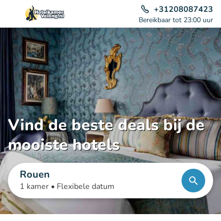
+31208087423
Bereikbaar tot 23:00 uur
Vind de beste deals bij de
mooiste hotels
Rouen
1 kamer •
Flexibele datum