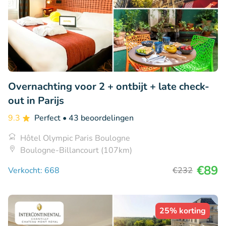
Overnachting voor 2 + ontbijt + late check-
out in Parijs
9.3
Perfect
• 43 beoordelingen
Hôtel Olympic Paris Boulogne
Boulogne-Billancourt (107km)
€89
Verkocht: 668
€232
25% korting