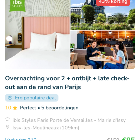
43% korting
Overnachting voor 2 + ontbijt + late check-
out aan de rand van Parijs
Erg populaire deal
10
Perfect
• 5 beoordelingen
ibis Styles Paris Porte de Versailles - Mairie d'Issy
Issy-les-Moulineaux (109km)