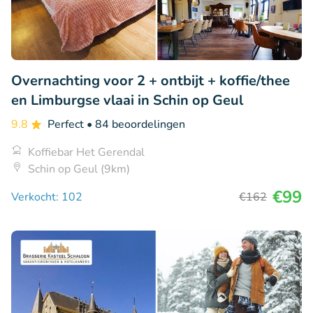
Overnachting voor 2 + ontbijt + koffie/thee
en Limburgse vlaai in Schin op Geul
9.8
Perfect
• 84 beoordelingen
Koffiebar Het Gerendal
Schin op Geul (9km)
€99
Verkocht: 102
€162