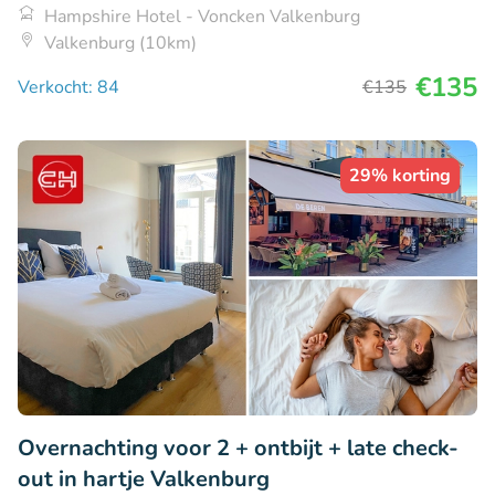
Hampshire Hotel - Voncken Valkenburg
Valkenburg (10km)
€135
Verkocht: 84
€135
29% korting
Overnachting voor 2 + ontbijt + late check-
out in hartje Valkenburg