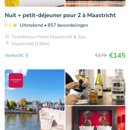
Nuit + petit-déjeuner pour 2 à Maastricht
8.6
Uitstekend
• 857 beoordelingen
Townhouse Hotel Maastricht & Spa
Maastricht (19km)
€145
Verkocht: 5
€179