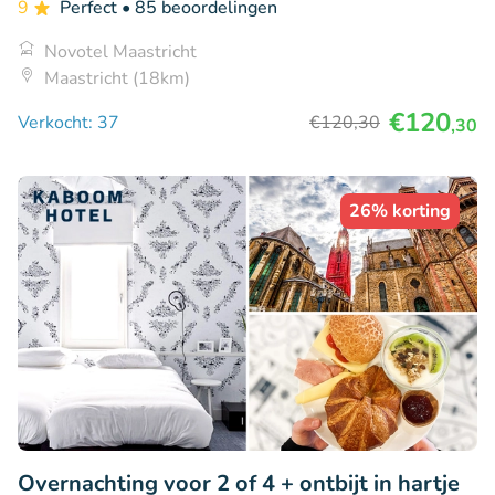
9
Perfect
• 85 beoordelingen
Novotel Maastricht
Maastricht (18km)
€120
Verkocht: 37
€120
,30
,30
26% korting
Overnachting voor 2 of 4 + ontbijt in hartje