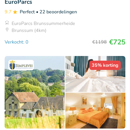
EuroParcs
9.7
Perfect
• 22 beoordelingen
EuroParcs Brunssummerheide
Brunssum (4km)
€725
Verkocht: 0
€1198
35% korting