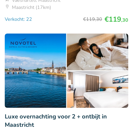
Vaeshartelt Maastricht
Maastricht (17km)
€119
Verkocht: 22
€119
,30
,30
Luxe overnachting voor 2 + ontbijt in
Maastricht