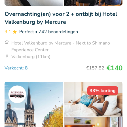
Overnachting(en) voor 2 + ontbijt bij Hotel
Valkenburg by Mercure
9.1
Perfect
• 742 beoordelingen
Hotel Valkenburg by Mercure - Next to Shimano
Experience Center
Valkenburg (11km)
€140
Verkocht: 8
€157
,82
33% korting