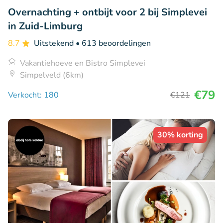
Overnachting + ontbijt voor 2 bij Simplevei
in Zuid-Limburg
8.7
Uitstekend
• 613 beoordelingen
Vakantiehoeve en Bistro Simplevei
Simpelveld (6km)
€79
Verkocht: 180
€121
30% korting