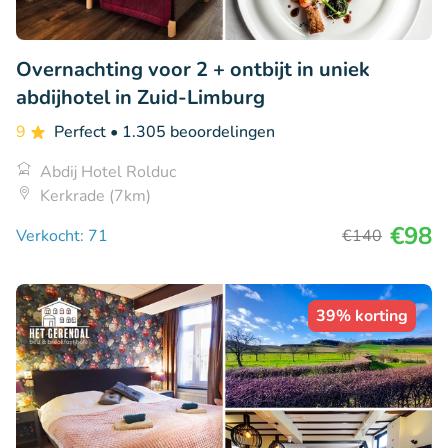
Overnachting voor 2 + ontbijt in uniek
abdijhotel in Zuid-Limburg
9
Perfect
• 1.305 beoordelingen
Abdij Hotel Rolduc
Kerkrade (7km)
€98
Verkocht: 71
€140
39% korting