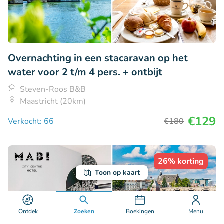
Overnachting in een stacaravan op het
water voor 2 t/m 4 pers. + ontbijt
Steven-Roos B&B
Maastricht (20km)
€129
Verkocht: 66
€180
26% korting
Toon op kaart
Ontdek
Zoeken
Boekingen
Menu