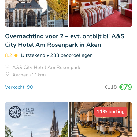
Overnachting voor 2 + evt. ontbijt bij A&S
City Hotel Am Rosenpark in Aken
8.2
Uitstekend
• 288 beoordelingen
A&S City Hotel Am Rosenpark
Aachen (11km)
€79
Verkocht: 90
€118
11% korting