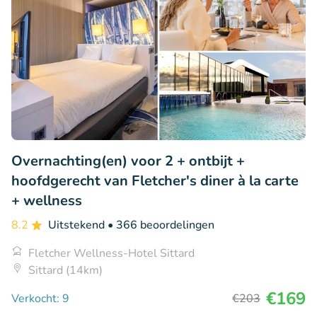
Overnachting(en) voor 2 + ontbijt +
hoofdgerecht van Fletcher's diner à la carte
+ wellness
8.2
Uitstekend
• 366 beoordelingen
Fletcher Wellness-Hotel Sittard
Sittard (14km)
€169
Verkocht: 9
€203