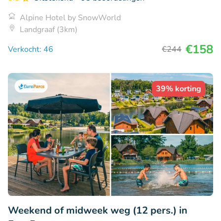
Alpine Hotel by SnowWorld
Landgraaf (3km)
€158
Verkocht: 46
€244
39% korting
Weekend of midweek weg (12 pers.) in