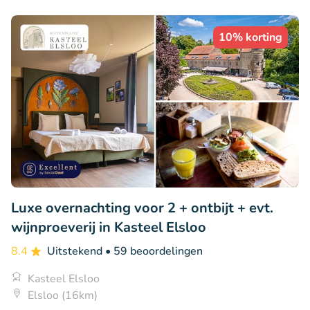
10% korting
Luxe overnachting voor 2 + ontbijt + evt.
wijnproeverij in Kasteel Elsloo
8.4
Uitstekend
• 59 beoordelingen
Kasteel Elsloo
Elsloo (16km)