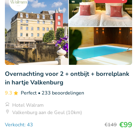
Overnachting voor 2 + ontbijt + borrelplank
in hartje Valkenburg
9.3
Perfect
• 233 beoordelingen
Hotel Walram
Valkenburg aan de Geul (10km)
€99
Verkocht: 43
€149