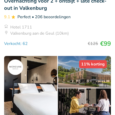
Overnachting voor 2 + ontbijt + late check-
out in Valkenburg
9.1
Perfect
• 206 beoordelingen
Hotel 1711
Valkenburg aan de Geul (10km)
€99
Verkocht: 62
€125
11% korting