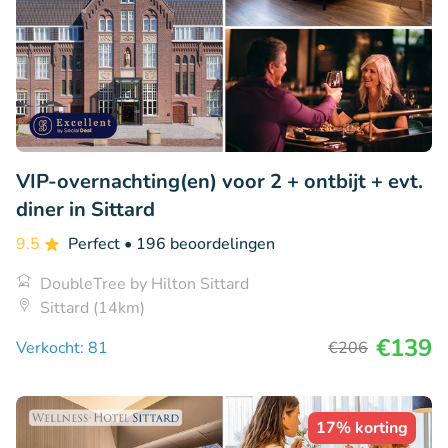
VIP-overnachting(en) voor 2 + ontbijt + evt.
diner in Sittard
9.5
Perfect
• 196 beoordelingen
DoubleTree by Hilton Sittard
Sittard (14km)
€139
Verkocht: 81
€206
17% korting