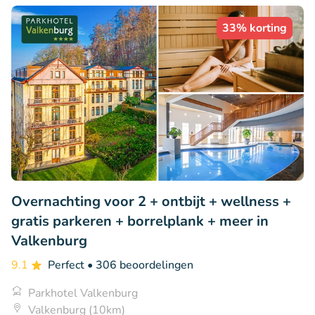
33% korting
Overnachting voor 2 + ontbijt + wellness +
gratis parkeren + borrelplank + meer in
Valkenburg
9.1
Perfect
• 306 beoordelingen
Parkhotel Valkenburg
Valkenburg (10km)