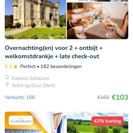
Overnachting(en) voor 2 + ontbijt +
welkomstdrankje + late check-out
9.3
Perfect
• 182 beoordelingen
Kasteel Schaloen
Schin op Geul (9km)
€103
Verkocht: 166
€103
43% korting