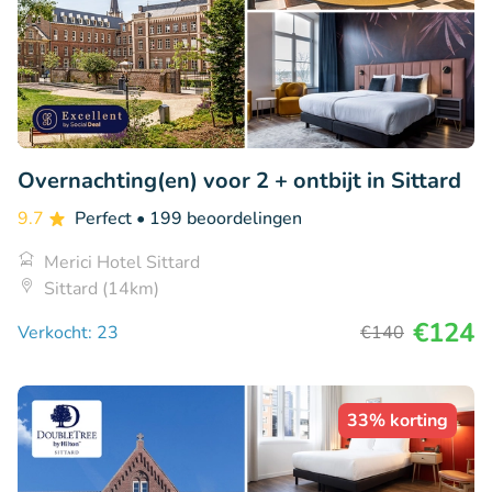
Overnachting(en) voor 2 + ontbijt in Sittard
9.7
Perfect
• 199 beoordelingen
Merici Hotel Sittard
Sittard (14km)
€124
Verkocht: 23
€140
33% korting