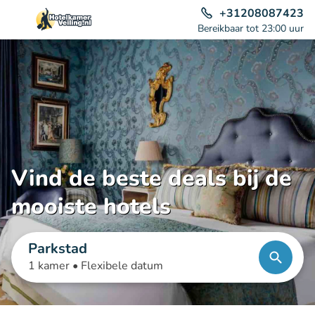
+31208087423
Bereikbaar tot 23:00 uur
Vind de beste deals bij de
mooiste hotels
Parkstad
1 kamer •
Flexibele datum