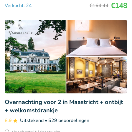
€148
Verkocht: 24
€164
,44
Overnachting voor 2 in Maastricht + ontbijt
+ welkomstdrankje
8.9
Uitstekend
• 529 beoordelingen