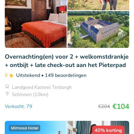
Overnachting(en) voor 2 + welkomstdrankje
+ ontbijt + late check-out aan het Pieterpad
8
Uitstekend
• 149 beoordelingen
Landgoed Kasteel Terborgh
Schinnen (10km)
€104
Verkocht: 79
€204
40% korting