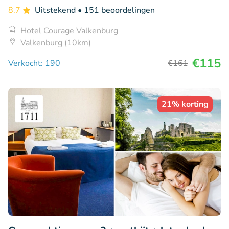
8.7
Uitstekend
• 151 beoordelingen
Hotel Courage Valkenburg
Valkenburg (10km)
€115
Verkocht: 190
€161
21% korting