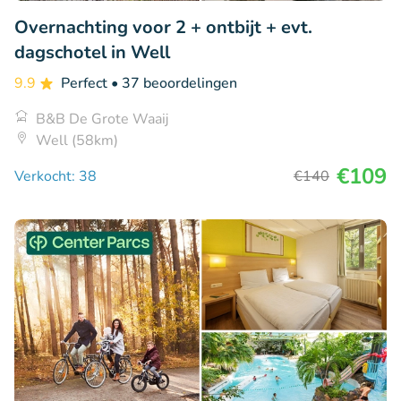
Overnachting voor 2 + ontbijt + evt.
dagschotel in Well
9.9
Perfect
• 37 beoordelingen
B&B De Grote Waaij
Well (58km)
€109
Verkocht: 38
€140