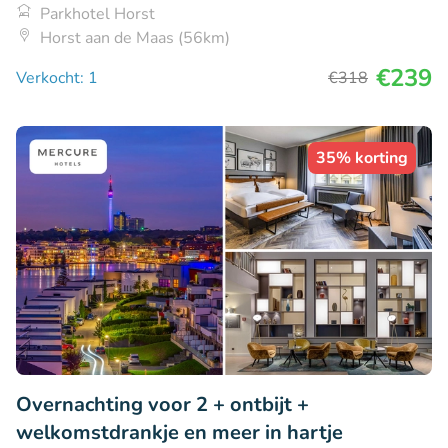
Parkhotel Horst
Horst aan de Maas (56km)
€239
Verkocht: 1
€318
35% korting
Overnachting voor 2 + ontbijt +
welkomstdrankje en meer in hartje