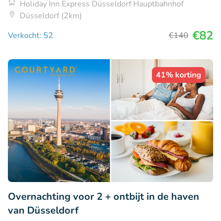
Holiday Inn Express Düsseldorf Hauptbahnhof
Düsseldorf (2km)
€82
Verkocht: 52
€140
41% korting
Overnachting voor 2 + ontbijt in de haven
van Düsseldorf