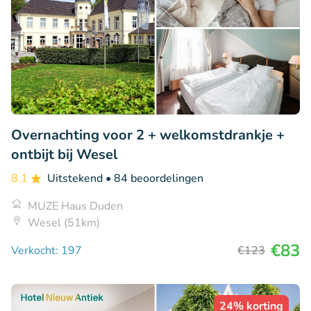
Overnachting voor 2 + welkomstdrankje +
ontbijt bij Wesel
8.1
Uitstekend
• 84 beoordelingen
MUZE Haus Duden
Wesel (51km)
€83
Verkocht: 197
€123
24% korting