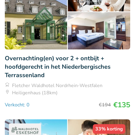
Overnachting(en) voor 2 + ontbijt +
hoofdgerecht in het Niederbergisches
Terrassenland
Fletcher Waldhotel Nordrhein-Westfalen
Heiligenhaus (18km)
€135
Verkocht: 0
€194
33% korting