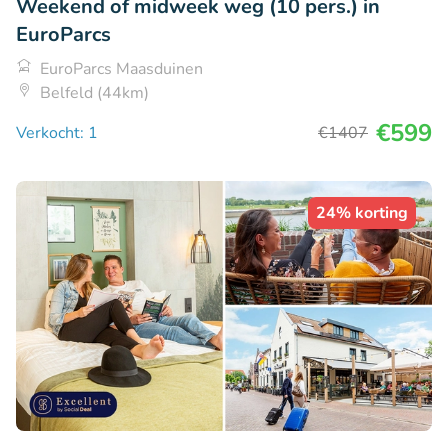
Weekend of midweek weg (10 pers.) in
EuroParcs
EuroParcs Maasduinen
Belfeld (44km)
€599
Verkocht: 1
€1407
24% korting