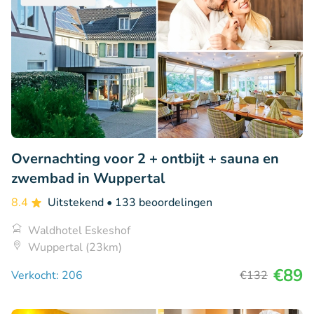
Overnachting voor 2 + ontbijt + sauna en
zwembad in Wuppertal
8.4
Uitstekend
• 133 beoordelingen
Waldhotel Eskeshof
Wuppertal (23km)
€89
Verkocht: 206
€132