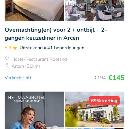
Overnachting(en) voor 2 + ontbijt + 2-
gangen keuzediner in Arcen
8.9
Uitstekend
• 41 beoordelingen
Hotel-Restaurant Rooland
Arcen (51km)
€145
Verkocht: 50
€194
69% korting