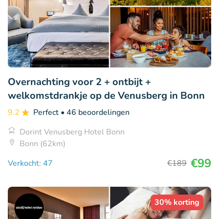
Overnachting voor 2 + ontbijt +
welkomstdrankje op de Venusberg in Bonn
9.2
Perfect
• 46 beoordelingen
Dorint Venusberg Hotel Bonn
Bonn (62km)
€99
Verkocht: 47
€189
30% korting