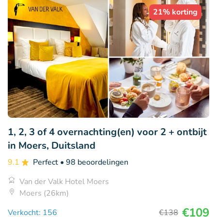
21% korting
1, 2, 3 of 4 overnachting(en) voor 2 + ontbijt
in Moers, Duitsland
9.1
Perfect
• 98 beoordelingen
Van der Valk Hotel Moers
Moers (26km)
€109
Verkocht: 156
€138