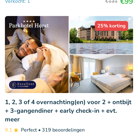
€99
Verkocht: 1
€131
25% korting
1, 2, 3 of 4 overnachting(en) voor 2 + ontbijt
+ 3-gangendiner + early check-in + evt.
meer
9.1
Perfect
• 319 beoordelingen