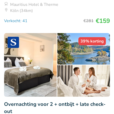
Mauritius Hotel & Therme
Köln (34km)
€159
Verkocht: 41
€281
39% korting
Overnachting voor 2 + ontbijt + late check-
out