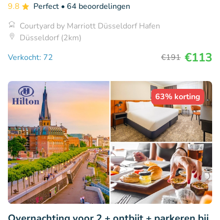
9.8
Perfect
• 64 beoordelingen
Courtyard by Marriott Düsseldorf Hafen
Düsseldorf (2km)
€113
Verkocht: 72
€191
63% korting
Overnachting voor 2 + ontbijt + parkeren bij