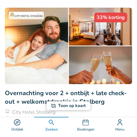
33% korting
Overnachting voor 2 + ontbijt + late check-
out + welkomstdrankje in Stolberg
Toon op kaart
City Hotel Stolberg
Stolberg (63km)
€99
Ontdek
Zoeken
Boekingen
Menu
Verkocht: 22
€148