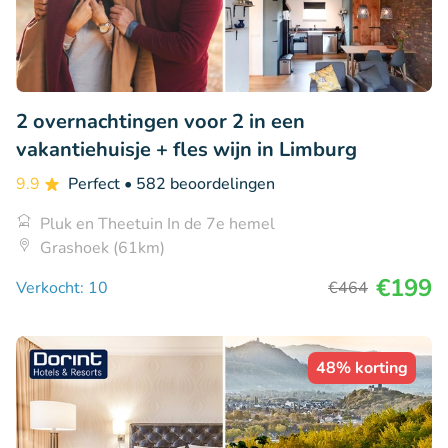
2 overnachtingen voor 2 in een
vakantiehuisje + fles wijn in Limburg
9.9
Perfect
• 582 beoordelingen
Pluk en Theetuin In de 7e hemel
Grashoek (61km)
€199
Verkocht: 10
€464
48% korting