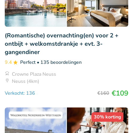
(Romantische) overnachting(en) voor 2 +
ontbijt + welkomstdrankje + evt. 3-
gangendiner
9.4
Perfect
• 135 beoordelingen
Crowne Plaza Neuss
Neuss (4km)
€109
Verkocht: 136
€160
30% korting