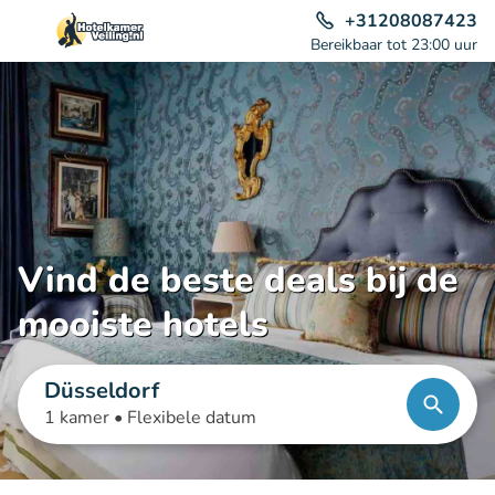
+31208087423
Bereikbaar tot 23:00 uur
Vind de beste deals bij de
mooiste hotels
Düsseldorf
1 kamer •
Flexibele datum