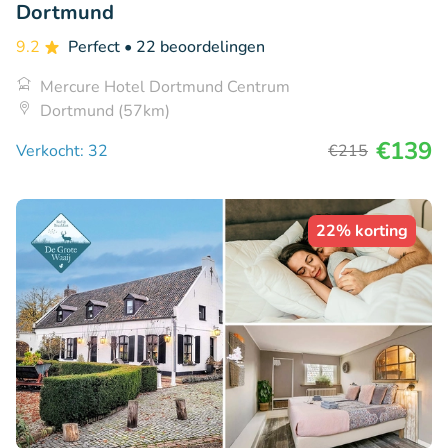
Dortmund
9.2
Perfect
• 22 beoordelingen
Mercure Hotel Dortmund Centrum
Dortmund (57km)
€139
Verkocht: 32
€215
22% korting