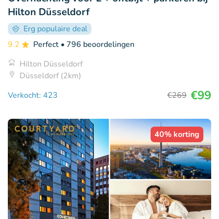
Hilton Düsseldorf
Erg populaire deal
9.2
Perfect
• 796 beoordelingen
Hilton Düsseldorf
Düsseldorf (2km)
€99
Verkocht: 423
€269
40% korting