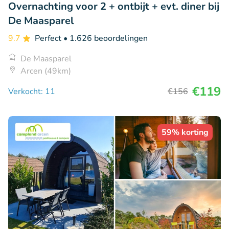
Overnachting voor 2 + ontbijt + evt. diner bij
De Maasparel
9.7
Perfect
• 1.626 beoordelingen
De Maasparel
Arcen (49km)
€119
Verkocht: 11
€156
59% korting