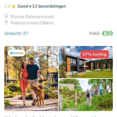
7.3
Goed
• 12 beoordelingen
Silonce Radevormwald
Radevormwald (38km)
€99
Verkocht: 37
€161
57% korting