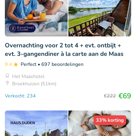
Overnachting voor 2 tot 4 + evt. ontbijt +
evt. 3-gangendiner à la carte aan de Maas
9.4
Perfect
• 697 beoordelingen
Het Maashotel
Broekhuizen (51km)
€69
Verkocht: 234
€222
33% korting