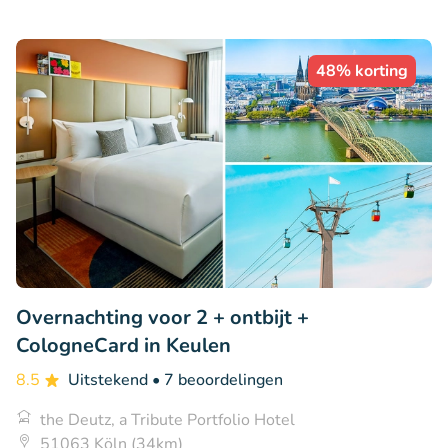
48% korting
Overnachting voor 2 + ontbijt +
CologneCard in Keulen
8.5
Uitstekend
• 7 beoordelingen
the Deutz, a Tribute Portfolio Hotel
51063 Köln (34km)