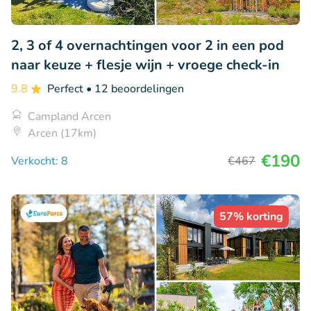
2, 3 of 4 overnachtingen voor 2 in een pod
naar keuze + flesje wijn + vroege check-in
9.8
Perfect
• 12 beoordelingen
Campland Arcen
Arcen (17km)
€190
Verkocht: 8
€467
57% korting