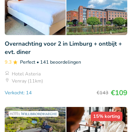
Overnachting voor 2 in Limburg + ontbijt +
evt. diner
9.3
Perfect
• 141 beoordelingen
Hotel Asteria
Venray (11km)
€109
Verkocht: 14
€143
15% korting