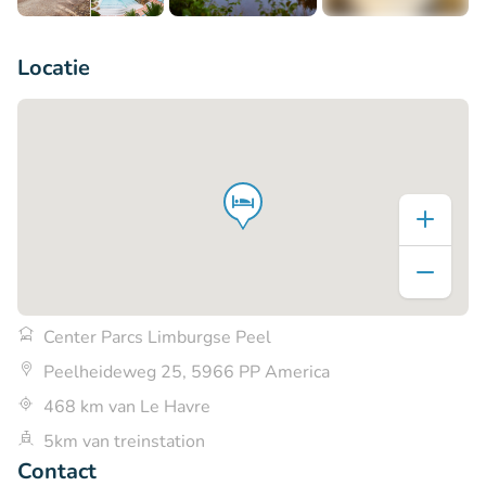
+14
Locatie
Center Parcs Limburgse Peel
Peelheideweg 25, 5966 PP America
468 km van Le Havre
5km van treinstation
Contact