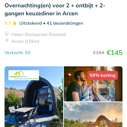
Overnachting(en) voor 2 + ontbijt + 2-
gangen keuzediner in Arcen
8.9
Uitstekend
• 41 beoordelingen
Hotel-Restaurant Rooland
Arcen (15km)
€145
Verkocht: 50
€194
59% korting