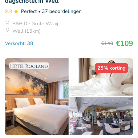
dagschotel in Well
9.9
Perfect
• 37 beoordelingen
B&B De Grote Waaij
Well (15km)
€109
Verkocht: 38
€140
25% korting