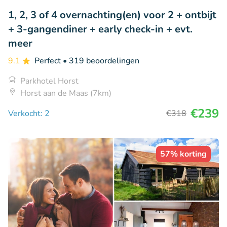
1, 2, 3 of 4 overnachting(en) voor 2 + ontbijt
+ 3-gangendiner + early check-in + evt.
meer
9.1
Perfect
• 319 beoordelingen
Parkhotel Horst
Horst aan de Maas (7km)
€239
Verkocht: 2
€318
57% korting