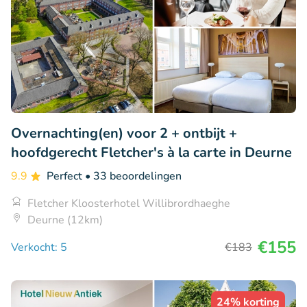
Overnachting(en) voor 2 + ontbijt +
hoofdgerecht Fletcher's à la carte in Deurne
9.9
Perfect
• 33 beoordelingen
Fletcher Kloosterhotel Willibrordhaeghe
Deurne (12km)
€155
Verkocht: 5
€183
24% korting