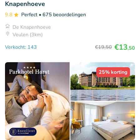
Knapenhoeve
9.8
Perfect
• 675 beoordelingen
De Knapenhoeve
Veulen (3km)
€13
Verkocht: 143
€19
,50
,50
25% korting