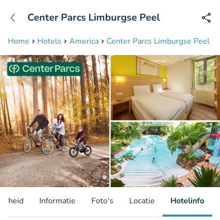
+31208087423
Center Parcs Limburgse Peel
Bereikbaar tot 23:00 uur
Home
Hotels
America
Center Parcs Limburgse Peel
aarheid
Informatie
Foto's
Locatie
Hotelinfo