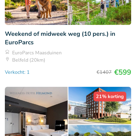
Weekend of midweek weg (10 pers.) in
EuroParcs
EuroParcs Maasduinen
Belfeld (20km)
€599
Verkocht: 1
€1407
21% korting