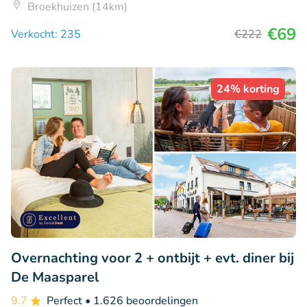
Broekhuizen (14km)
€69
Verkocht: 235
€222
24% korting
Overnachting voor 2 + ontbijt + evt. diner bij
De Maasparel
9.7
Perfect
• 1.626 beoordelingen