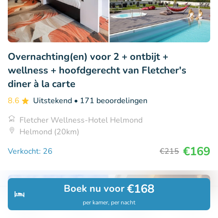
Overnachting(en) voor 2 + ontbijt +
wellness + hoofdgerecht van Fletcher's
diner à la carte
8.6
Uitstekend
• 171 beoordelingen
Fletcher Wellness-Hotel Helmond
Helmond (20km)
€169
Verkocht: 26
€215
€168
Boek nu voor
per kamer, per nacht
Ontdek
Zoeken
Boekingen
Menu