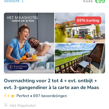
€99
Verkocht: 1
€131
69% korting
Overnachting voor 2 tot 4 + evt. ontbijt +
evt. 3-gangendiner à la carte aan de Maas
9.4
Perfect
• 697 beoordelingen
Het Maashotel