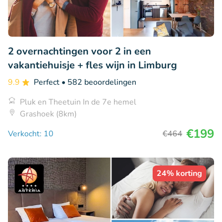
2 overnachtingen voor 2 in een
vakantiehuisje + fles wijn in Limburg
9.9
Perfect
• 582 beoordelingen
Pluk en Theetuin In de 7e hemel
Grashoek (8km)
€199
Verkocht: 10
€464
24% korting