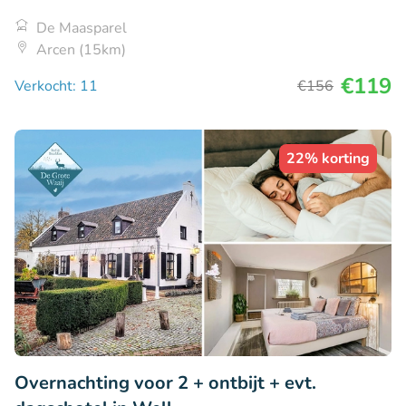
De Maasparel
Arcen (15km)
€119
Verkocht: 11
€156
22% korting
Overnachting voor 2 + ontbijt + evt.