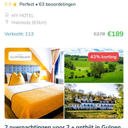
9.5
Perfect
• 63 beoordelingen
MY HOTEL
Malmedy (83km)
€189
Verkocht: 113
€278
43% korting
2 overnachtingen voor 2 + ontbijt in Gulpen