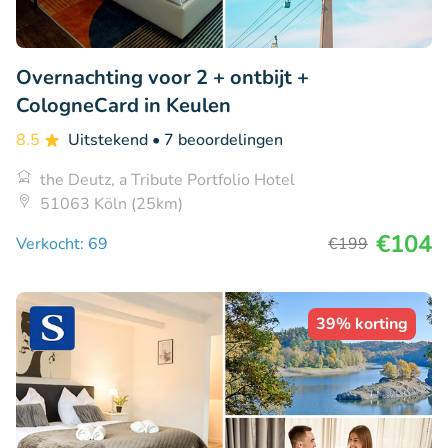
Overnachting voor 2 + ontbijt +
CologneCard in Keulen
8.5
Uitstekend
• 7 beoordelingen
the Deutz, a Tribute Portfolio Hotel
51063 Köln (25km)
€104
Verkocht: 69
€199
39% korting