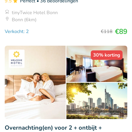
9.5
Perfect
• 36 beoordelingen
tinyTwice Hotel Bonn
Bonn (6km)
€89
Verkocht: 2
€118
30% korting
Overnachting(en) voor 2 + ontbijt +