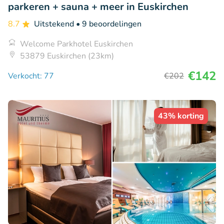
parkeren + sauna + meer in Euskirchen
8.7
Uitstekend
• 9 beoordelingen
Welcome Parkhotel Euskirchen
53879 Euskirchen (23km)
€142
Verkocht: 77
€202
43% korting