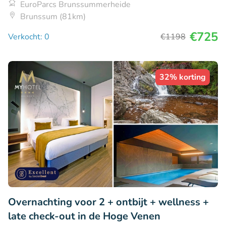
EuroParcs Brunssummerheide
Brunssum (81km)
€725
Verkocht: 0
€1198
32% korting
Overnachting voor 2 + ontbijt + wellness +
late check-out in de Hoge Venen