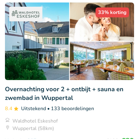
33% korting
Overnachting voor 2 + ontbijt + sauna en
zwembad in Wuppertal
8.4
Uitstekend
• 133 beoordelingen
Waldhotel Eskeshof
Wuppertal (58km)