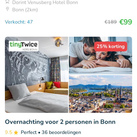
Dorint Venusberg Hotel Bonn
Bonn (2km)
€99
Verkocht: 47
€189
25% korting
Overnachting voor 2 personen in Bonn
9.5
Perfect
• 36 beoordelingen