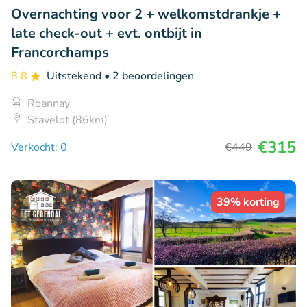
Overnachting voor 2 + welkomstdrankje +
late check-out + evt. ontbijt in
Francorchamps
8.8
Uitstekend
• 2 beoordelingen
Roannay
Stavelot (86km)
€315
Verkocht: 0
€449
39% korting