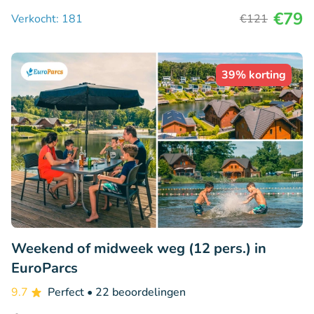
€79
Verkocht: 181
€121
39% korting
Weekend of midweek weg (12 pers.) in
EuroParcs
9.7
Perfect
• 22 beoordelingen