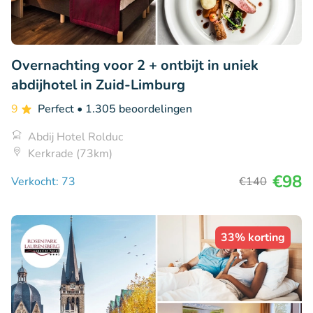
Overnachting voor 2 + ontbijt in uniek
abdijhotel in Zuid-Limburg
9
Perfect
• 1.305 beoordelingen
Abdij Hotel Rolduc
Kerkrade (73km)
€98
Verkocht: 73
€140
33% korting