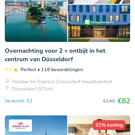
Overnachting voor 2 + ontbijt in het
centrum van Düsseldorf
9.3
Perfect
• 118 beoordelingen
Holiday Inn Express Düsseldorf Hauptbahnhof
Düsseldorf (57km)
€82
Verkocht: 52
€140
32% korting