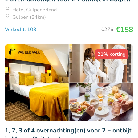
Hotel Gulpenerland
Gulpen (84km)
€158
Verkocht: 103
€276
21% korting
1, 2, 3 of 4 overnachting(en) voor 2 + ontbijt