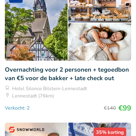
Overnachting voor 2 personen + tegoedbon
van €5 voor de bakker + late check out
Hotel Silonce Bilstein-Lennestadt
Lennestadt (76km)
€99
Verkocht: 2
€140
35% korting