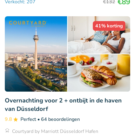
€89
Verkocht: 207
€132
41% korting
Overnachting voor 2 + ontbijt in de haven
van Düsseldorf
9.8
Perfect
• 64 beoordelingen
Courtyard by Marriott Düsseldorf Hafen