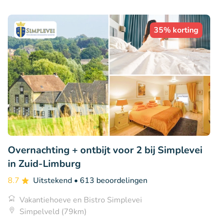
35% korting
Overnachting + ontbijt voor 2 bij Simplevei
in Zuid-Limburg
8.7
Uitstekend
• 613 beoordelingen
Vakantiehoeve en Bistro Simplevei
Simpelveld (79km)