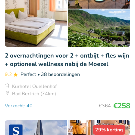
2 overnachtingen voor 2 + ontbijt + fles wijn
+ optioneel wellness nabij de Moezel
9.2
Perfect
• 38 beoordelingen
Kurhotel Quellenhof
Bad Bertrich (74km)
€258
Verkocht: 40
€364
29% korting