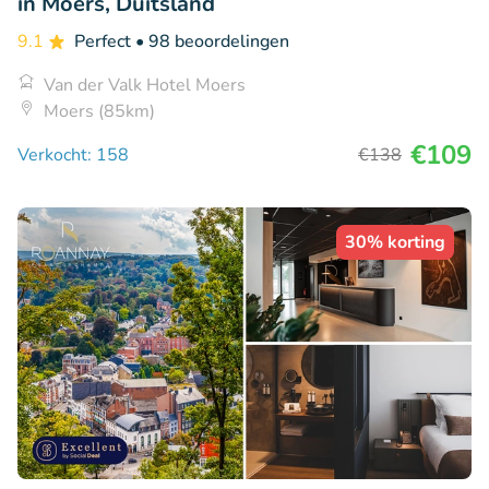
in Moers, Duitsland
9.1
Perfect
• 98 beoordelingen
Van der Valk Hotel Moers
Moers (85km)
€109
Verkocht: 158
€138
30% korting