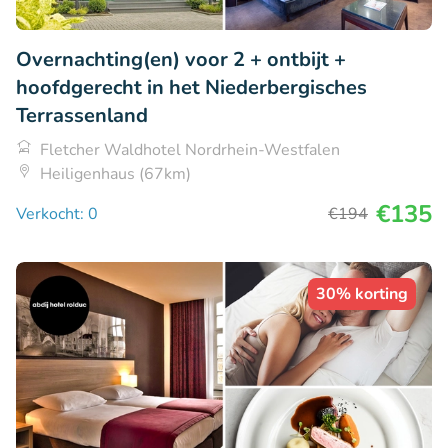
Overnachting(en) voor 2 + ontbijt +
hoofdgerecht in het Niederbergisches
Terrassenland
Fletcher Waldhotel Nordrhein-Westfalen
Heiligenhaus (67km)
€135
Verkocht: 0
€194
30% korting