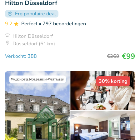
Hilton Düsseldorf
Erg populaire deal
9.2
Perfect
• 797 beoordelingen
Hilton Düsseldorf
Düsseldorf (61km)
€99
Verkocht: 388
€269
30% korting