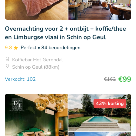
Overnachting voor 2 + ontbijt + koffie/thee
en Limburgse vlaai in Schin op Geul
9.8
Perfect
• 84 beoordelingen
Koffiebar Het Gerendal
Schin op Geul (88km)
€99
Verkocht: 102
€162
43% korting