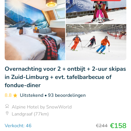
Overnachting voor 2 + ontbijt + 2-uur skipas
in Zuid-Limburg + evt. tafelbarbecue of
fondue-diner
8.8
Uitstekend
• 93 beoordelingen
Alpine Hotel by SnowWorld
Landgraaf (77km)
€158
Verkocht: 46
€244