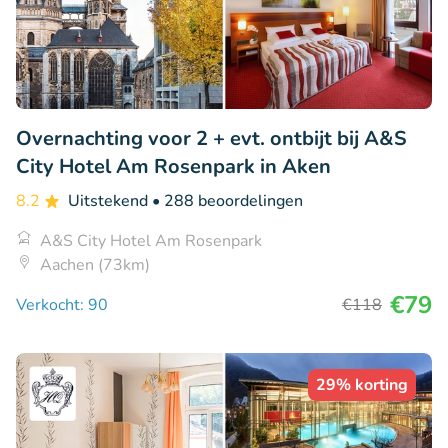
Overnachting voor 2 + evt. ontbijt bij A&S
City Hotel Am Rosenpark in Aken
8.2
Uitstekend
• 288 beoordelingen
A&S City Hotel Am Rosenpark
Aachen (73km)
€79
Verkocht: 90
€118
29% korting