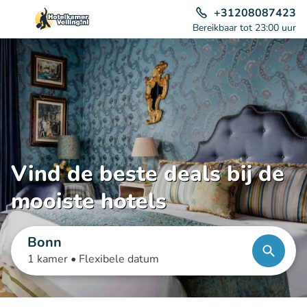
+31208087423
Bereikbaar tot 23:00 uur
Vind de beste deals bij de
mooiste hotels
Bonn
1 kamer •
Flexibele datum