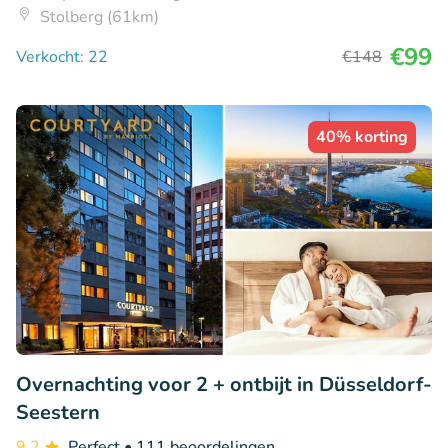
Stolberg (61km)
€99
Verkocht: 22
€148
40% korting
Overnachting voor 2 + ontbijt in Düsseldorf-
Seestern
9.2
Perfect
• 111 beoordelingen