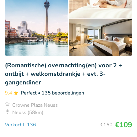
(Romantische) overnachting(en) voor 2 +
ontbijt + welkomstdrankje + evt. 3-
gangendiner
9.4
Perfect
• 135 beoordelingen
Crowne Plaza Neuss
Neuss (58km)
€109
Verkocht: 136
€160