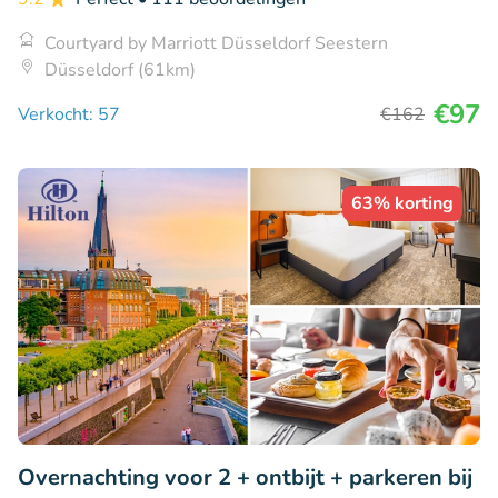
Courtyard by Marriott Düsseldorf Seestern
Düsseldorf (61km)
€97
Verkocht: 57
€162
63% korting
Overnachting voor 2 + ontbijt + parkeren bij